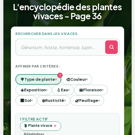
L'encyclopédie des plantes
vivaces - Page 36
RECHERCHER DANS LES VIVACES
AFFINER PAR CRITÈRES :
🌳
🎨
Type de plante
Couleur
▾
▾
☀️
💧
📅
Exposition
Eau
Floraison
▾
▾
▾
🟫
❄️
🌿
Sol
Rusticité
Feuillage
▾
▾
▾
1 FILTRE ACTIF
🪴 Plante vivace
×
Réinitialiser