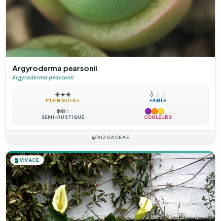
Argyroderma pearsonii
Argyroderma pearsonii
☀️
☀️
☀️
💧
💧
💧
PLEIN SOLEIL
FAIBLE
❄️
❄️
❄️
SEMI-RUSTIQUE
COULEURS
🍃
AIZOACEAE
🪴
VIVACE