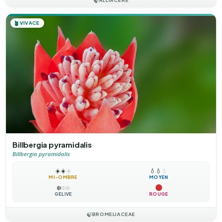
🍃
🪴
VIVACE
Billbergia pyramidalis
Billbergia pyramidalis
☀️
☀️
☀️
💧
💧
💧
MI-OMBRE
MOYEN
❄️
❄️
❄️
GÉLIVE
ROUGE
🍃
BROMELIACEAE