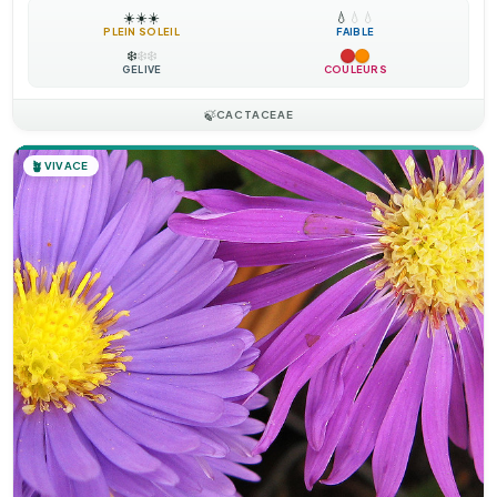
☀️
☀️
☀️
💧
💧
💧
PLEIN SOLEIL
FAIBLE
❄️
❄️
❄️
GÉLIVE
COULEURS
🍃
CACTACEAE
🪴
VIVACE