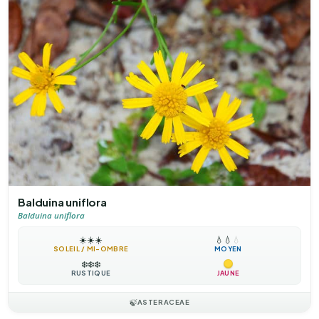
Balduina uniflora
Balduina uniflora
☀️
☀️
☀️
💧
💧
💧
SOLEIL / MI-OMBRE
MOYEN
❄️
❄️
❄️
RUSTIQUE
JAUNE
🍃
ASTERACEAE