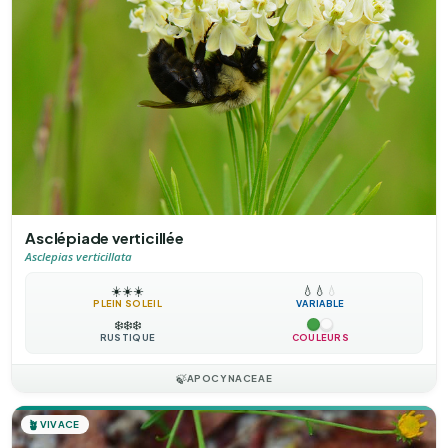
Asclépiade verticillée
Asclepias verticillata
☀️
☀️
☀️
💧
💧
💧
PLEIN SOLEIL
VARIABLE
❄️
❄️
❄️
RUSTIQUE
COULEURS
🍃
APOCYNACEAE
🪴
VIVACE