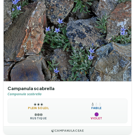
Campanula scabrella
Campanula scabrella
☀️
☀️
☀️
💧
💧
💧
PLEIN SOLEIL
FAIBLE
❄️
❄️
❄️
RUSTIQUE
VIOLET
🍃
CAMPANULACEAE