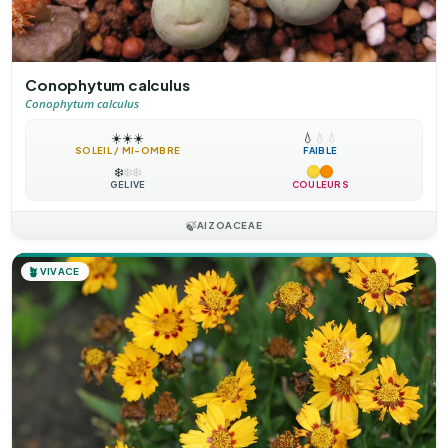
Conophytum calculus
Conophytum calculus
☀️
☀️
☀️
💧
💧
💧
SOLEIL / MI-OMBRE
FAIBLE
❄️
❄️
❄️
GÉLIVE
COULEURS
🍃
AIZOACEAE
🪴
VIVACE