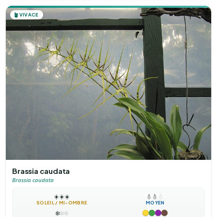
🪴
VIVACE
Brassia caudata
Brassia caudata
☀️
☀️
☀️
💧
💧
💧
SOLEIL / MI-OMBRE
MOYEN
❄️
❄️
❄️