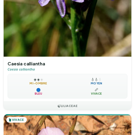
Caesia calliantha
Caesia calliantha
☀️
☀️
☀️
💧
💧
💧
MI-OMBRE
MOYEN
📏
BLEU
VIVACE
🍃
LILIACEAE
🪴
VIVACE