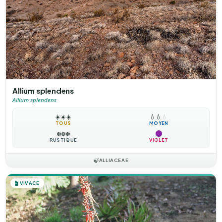
Allium splendens
Allium splendens
☀️
☀️
☀️
💧
💧
💧
TOUS
MOYEN
❄️
❄️
❄️
RUSTIQUE
VIOLET
🍃
ALLIACEAE
🪴
VIVACE