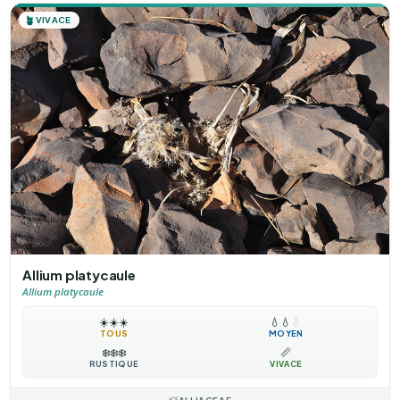
🪴
VIVACE
Allium platycaule
Allium platycaule
☀️
☀️
☀️
💧
💧
💧
TOUS
MOYEN
❄️
❄️
❄️
📏
RUSTIQUE
VIVACE
ALLIACEAE