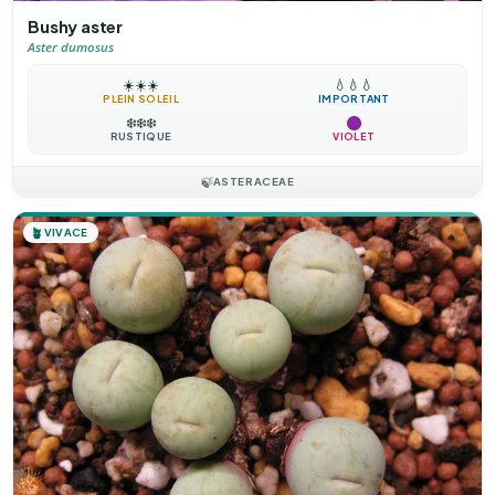
Bushy aster
Aster dumosus
☀️
☀️
☀️
💧
💧
💧
PLEIN SOLEIL
IMPORTANT
❄️
❄️
❄️
RUSTIQUE
VIOLET
🍃
ASTERACEAE
🪴
VIVACE