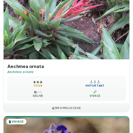
Aechmea ornata
Aechmea ornata
☀️
☀️
☀️
💧
💧
💧
TOUS
IMPORTANT
❄️
❄️
❄️
📏
GÉLIVE
VIVACE
🍃
BROMELIACEAE
🪴
VIVACE