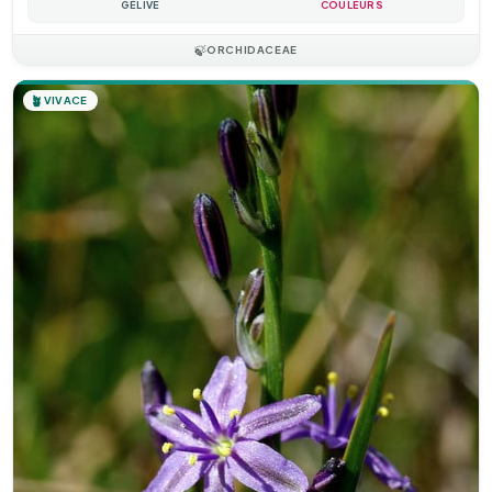
GÉLIVE
COULEURS
🍃
ORCHIDACEAE
🪴
VIVACE