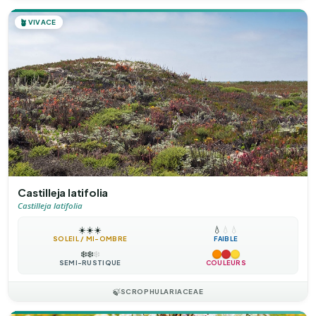
🪴
VIVACE
Castilleja latifolia
Castilleja latifolia
☀️
☀️
☀️
💧
💧
💧
SOLEIL / MI-OMBRE
FAIBLE
❄️
❄️
❄️
SEMI-RUSTIQUE
COULEURS
🍃
SCROPHULARIACEAE