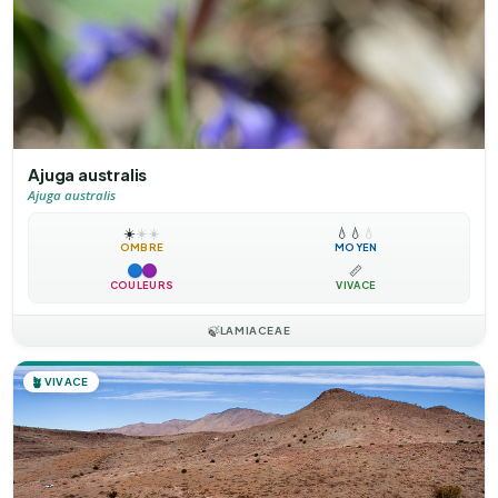
Ajuga australis
Ajuga australis
☀️
☀️
☀️
💧
💧
💧
OMBRE
MOYEN
📏
COULEURS
VIVACE
🍃
LAMIACEAE
🪴
VIVACE