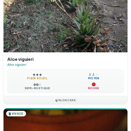
Aloe viguieri
Aloe viguieri
☀️
☀️
☀️
💧
💧
💧
PLEIN SOLEIL
MOYEN
❄️
❄️
❄️
SEMI-RUSTIQUE
ROUGE
🍃
ALOACEAE
🪴
VIVACE