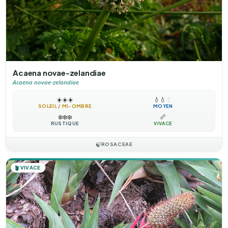
Acaena novae-zelandiae
Acaena novae-zelandiae
☀️
☀️
☀️
💧
💧
💧
SOLEIL / MI-OMBRE
MOYEN
❄️
❄️
❄️
📏
RUSTIQUE
VIVACE
🍃
ROSACEAE
🪴
VIVACE