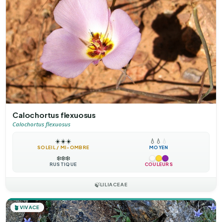
Calochortus flexuosus
Calochortus flexuosus
☀️
☀️
☀️
💧
💧
💧
SOLEIL / MI-OMBRE
MOYEN
❄️
❄️
❄️
RUSTIQUE
COULEURS
🍃
LILIACEAE
🪴
VIVACE