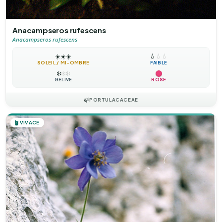
Anacampseros rufescens
Anacampseros rufescens
☀️
☀️
☀️
💧
💧
💧
SOLEIL / MI-OMBRE
FAIBLE
❄️
❄️
❄️
GÉLIVE
ROSE
🍃
PORTULACACEAE
🪴
VIVACE