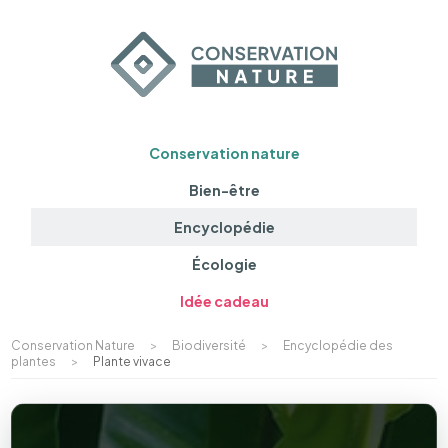
Conservation nature
Bien-être
Encyclopédie
Écologie
Idée cadeau
Conservation Nature
>
Biodiversité
>
Encyclopédie des
plantes
>
Plante vivace