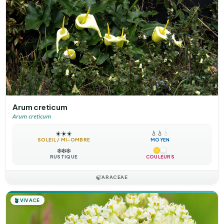
Arum creticum
Arum creticum
☀️
☀️
☀️
💧
💧
💧
SOLEIL / MI-OMBRE
MOYEN
❄️
❄️
❄️
RUSTIQUE
COULEURS
🍃
ARACEAE
🪴
VIVACE