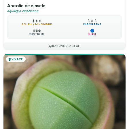
Ancolie de einsele
Aquilegia einseleana
☀️
☀️
☀️
💧
💧
💧
SOLEIL / MI-OMBRE
IMPORTANT
❄️
❄️
❄️
RUSTIQUE
BLEU
🍃
RANUNCULACEAE
🪴
VIVACE