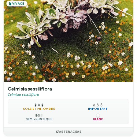
🪴
VIVACE
Celmisia sessiliflora
Celmisia sessiliflora
☀️
☀️
☀️
💧
💧
💧
SOLEIL / MI-OMBRE
IMPORTANT
❄️
❄️
❄️
SEMI-RUSTIQUE
BLANC
🍃
ASTERACEAE