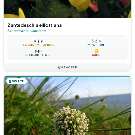
Zantedeschia elliottiana
Zantedeschia elliottiana
☀️
☀️
☀️
💧
💧
💧
SOLEIL / MI-OMBRE
IMPORTANT
❄️
❄️
❄️
SEMI-RUSTIQUE
JAUNE
🍃
ARACEAE
🪴
VIVACE