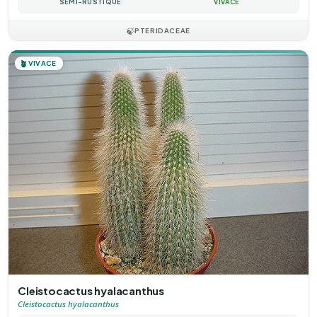
SEMI-RUSTIQUE
VIVACE
🍃
PTERIDACEAE
🪴
VIVACE
Cleistocactus hyalacanthus
Cleistocactus hyalacanthus