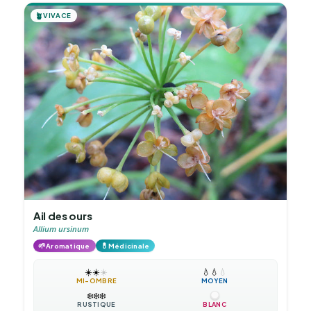
🪴
VIVACE
Ail des ours
Allium ursinum
🌱
💊
Aromatique
Médicinale
☀️
☀️
☀️
💧
💧
💧
MI-OMBRE
MOYEN
❄️
❄️
❄️
RUSTIQUE
BLANC