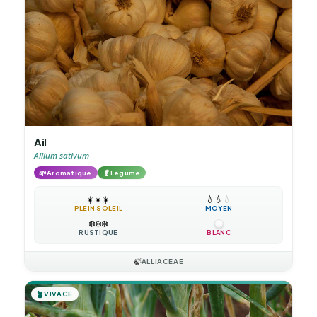
Ail
Allium sativum
🌱
🥬
Aromatique
Légume
☀️
☀️
☀️
💧
💧
💧
PLEIN SOLEIL
MOYEN
❄️
❄️
❄️
RUSTIQUE
BLANC
🍃
ALLIACEAE
🪴
VIVACE