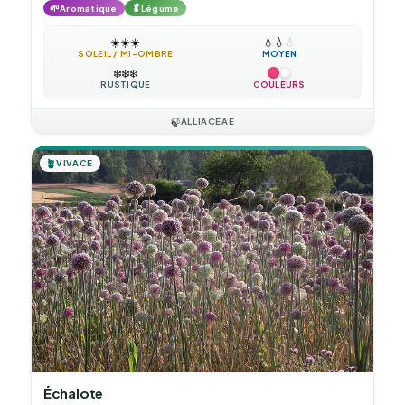
🌱
🥬
Aromatique
Légume
☀️
☀️
☀️
💧
💧
💧
SOLEIL / MI-OMBRE
MOYEN
❄️
❄️
❄️
RUSTIQUE
COULEURS
🍃
ALLIACEAE
🪴
VIVACE
Échalote