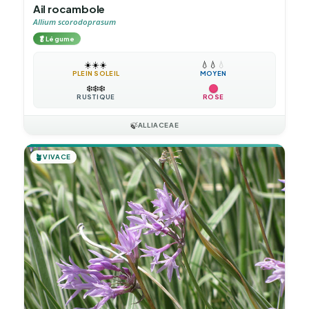
Ail rocambole
Allium scorodoprasum
🥬
Légume
☀️
☀️
☀️
💧
💧
💧
PLEIN SOLEIL
MOYEN
❄️
❄️
❄️
RUSTIQUE
ROSE
🍃
ALLIACEAE
🪴
VIVACE