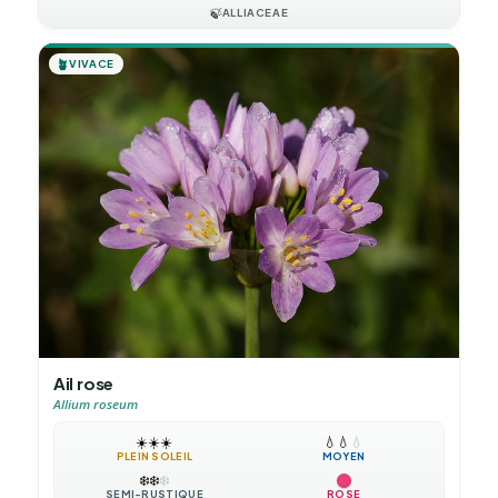
🍃
ALLIACEAE
🪴
VIVACE
Ail rose
Allium roseum
☀️
☀️
☀️
💧
💧
💧
PLEIN SOLEIL
MOYEN
❄️
❄️
❄️
SEMI-RUSTIQUE
ROSE