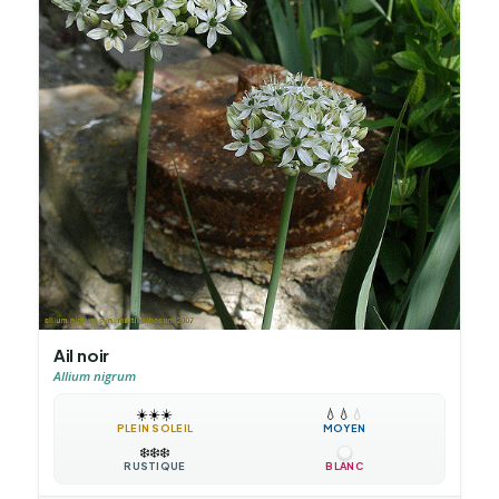
Ail noir
Allium nigrum
☀️
☀️
☀️
💧
💧
💧
PLEIN SOLEIL
MOYEN
❄️
❄️
❄️
RUSTIQUE
BLANC