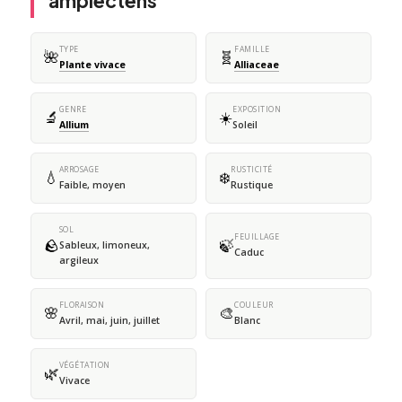
amplectens
TYPE
FAMILLE
🌺
🧬
Plante vivace
Alliaceae
GENRE
EXPOSITION
🔬
☀️
Allium
Soleil
ARROSAGE
RUSTICITÉ
💧
❄️
Faible, moyen
Rustique
SOL
FEUILLAGE
🪨
🍃
Sableux, limoneux,
Caduc
argileux
FLORAISON
COULEUR
🌸
🎨
Avril, mai, juin, juillet
Blanc
VÉGÉTATION
🌿
Vivace