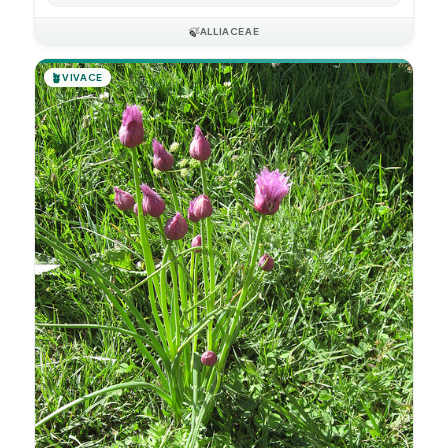
🍃
ALLIACEAE
🪴
VIVACE