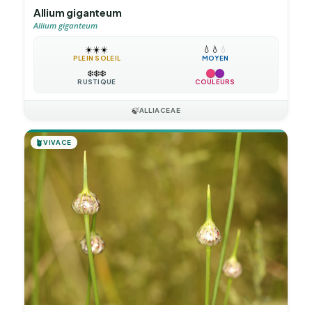
Allium giganteum
Allium giganteum
☀️
☀️
☀️
💧
💧
💧
PLEIN SOLEIL
MOYEN
❄️
❄️
❄️
RUSTIQUE
COULEURS
🍃
ALLIACEAE
🪴
VIVACE