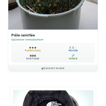
Prêle ramifiée
Equisetum ramosissimum
☀️
☀️
☀️
💧
💧
💧
PLEIN SOLEIL
MOYEN
❄️
❄️
❄️
📏
RUSTIQUE
VIVACE
🍃
EQUISETACEAE