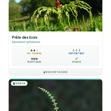
Prêle des bois
Equisetum sylvaticum
☀️
☀️
☀️
💧
💧
💧
MI-OMBRE
IMPORTANT
❄️
❄️
❄️
📏
RUSTIQUE
VIVACE
🍃
EQUISETACEAE
🪴
VIVACE