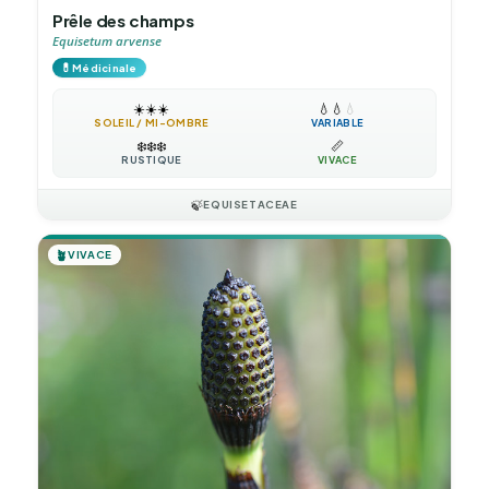
Prêle des champs
Equisetum arvense
💊
Médicinale
☀️
☀️
☀️
💧
💧
💧
SOLEIL / MI-OMBRE
VARIABLE
❄️
❄️
❄️
📏
RUSTIQUE
VIVACE
🍃
EQUISETACEAE
🪴
VIVACE