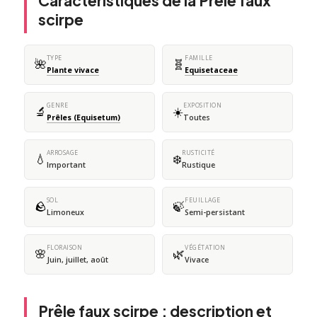
Caractéristiques de la Prêle faux
scirpe
TYPE
FAMILLE
🌺
🧬
Plante vivace
Equisetaceae
GENRE
EXPOSITION
🔬
☀️
Prêles (Equisetum)
Toutes
ARROSAGE
RUSTICITÉ
💧
❄️
Important
Rustique
SOL
FEUILLAGE
🪨
🍃
Limoneux
Semi-persistant
FLORAISON
VÉGÉTATION
🌸
🌿
Juin, juillet, août
Vivace
Prêle faux scirpe : description et