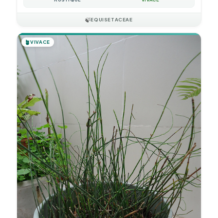
🍃
EQUISETACEAE
🪴
VIVACE