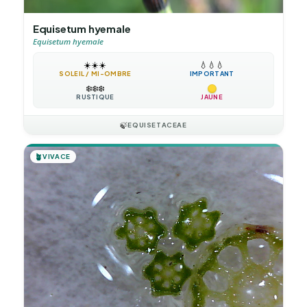
Equisetum hyemale
Equisetum hyemale
☀️
☀️
☀️
💧
💧
💧
SOLEIL / MI-OMBRE
IMPORTANT
❄️
❄️
❄️
RUSTIQUE
JAUNE
🍃
EQUISETACEAE
🪴
VIVACE