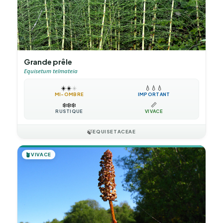
Grande prêle
Equisetum telmateia
☀️
☀️
☀️
💧
💧
💧
MI-OMBRE
IMPORTANT
❄️
❄️
❄️
📏
RUSTIQUE
VIVACE
🍃
EQUISETACEAE
🪴
VIVACE