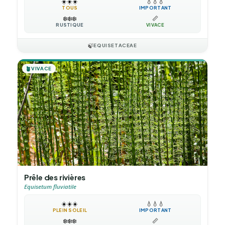
☀️
☀️
☀️
💧
💧
💧
TOUS
IMPORTANT
❄️
❄️
❄️
📏
RUSTIQUE
VIVACE
🍃
EQUISETACEAE
🪴
VIVACE
Prêle des rivières
Equisetum fluviatile
☀️
☀️
☀️
💧
💧
💧
PLEIN SOLEIL
IMPORTANT
❄️
❄️
❄️
📏