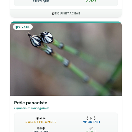
RUSTIQUE
VIVACE
🍃
EQUISETACEAE
🪴
VIVACE
Prêle panachée
Equisetum variegatum
☀️
☀️
☀️
💧
💧
💧
SOLEIL / MI-OMBRE
IMPORTANT
❄️
❄️
❄️
📏
RUSTIQUE
VIVACE