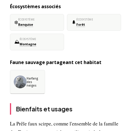
Écosystèmes associés
ÉCOSYSTÈME
ÉCOSYSTÈME
❄️
🌲
Banquise
Forêt
ÉCOSYSTÈME
⛰️
Montagne
Faune sauvage partageant cet habitat
Harfang
des
neiges
Bienfaits et usages
La Prêle faux scirpe, comme l'ensemble de la famille