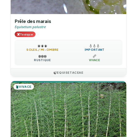
Prêle des marais
Equisetum palustre
☠️
Toxique
☀️
☀️
☀️
💧
💧
💧
SOLEIL / MI-OMBRE
IMPORTANT
❄️
❄️
❄️
📏
RUSTIQUE
VIVACE
🍃
EQUISETACEAE
🪴
VIVACE