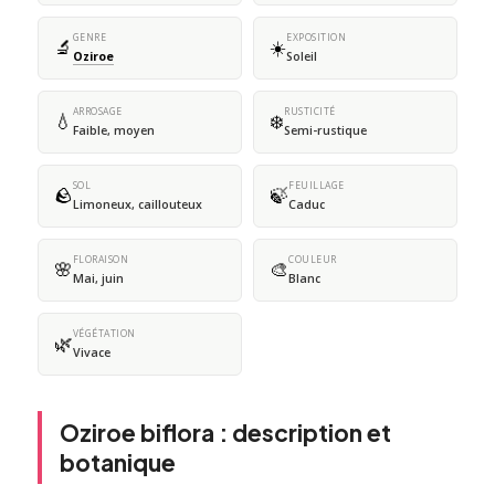
GENRE
EXPOSITION
🔬
☀️
Oziroe
Soleil
ARROSAGE
RUSTICITÉ
💧
❄️
Faible, moyen
Semi-rustique
SOL
FEUILLAGE
🪨
🍃
Limoneux, caillouteux
Caduc
FLORAISON
COULEUR
🌸
🎨
Mai, juin
Blanc
VÉGÉTATION
🌿
Vivace
Oziroe biflora : description et
botanique