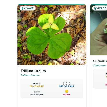
🪴
VIVACE
🪴
VIVACE
Sureau 
Sambucus c
Trillium luteum
☀
Trillium luteum
☀️
☀️
☀️
💧
💧
💧
B
MI-OMBRE
IMPORTANT
❄️
❄️
❄️
RUSTIQUE
JAUNE