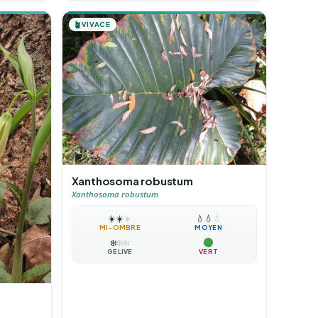
🪴
VIVACE
Xanthosoma robustum
Xanthosoma robustum
☀️
☀️
☀️
💧
💧
💧
MI-OMBRE
MOYEN
❄️
❄️
❄️
GÉLIVE
VERT