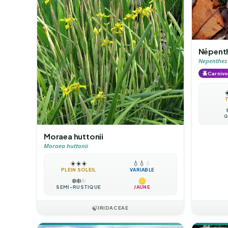
Népenth
Nepenthes 
🪲
Carniv
☀
G
Moraea huttonii
Moraea huttonii
☀️
☀️
☀️
💧
💧
💧
PLEIN SOLEIL
VARIABLE
❄️
❄️
❄️
SEMI-RUSTIQUE
JAUNE
🍃
IRIDACEAE