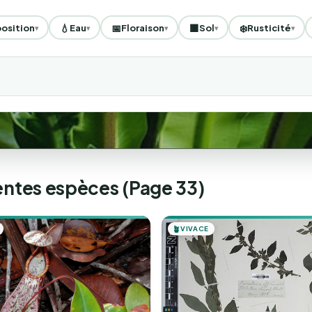
💧
📅
🟫
❄️
osition
Eau
Floraison
Sol
Rusticité
▾
▾
▾
▾
▾
érentes espèces (Page 33)
🪴
VIVACE