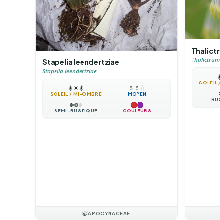
Thalic
Thalictru
Stapelia leendertziae
Stapelia leendertziae
☀
SOLEIL
☀️
☀️
☀️
💧
💧
💧
SOLEIL / MI-OMBRE
MOYEN
RU
❄️
❄️
❄️
SEMI-RUSTIQUE
COULEURS
🍃
APOCYNACEAE