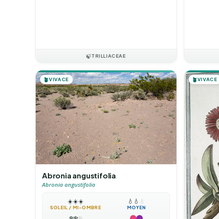
🍃
TRILLIACEAE
🪴
VIVACE
🪴
VIVACE
Abronia angustifolia
Abronia angustifolia
☀️
☀️
☀️
💧
💧
💧
SOLEIL / MI-OMBRE
MOYEN
❄️
❄️
❄️