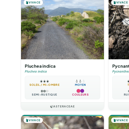
🪴
VIVACE
🪴
VIVACE
Pluchea indica
Pycnan
Pluchea indica
Pycnanthe
☀️
☀️
☀️
💧
💧
💧
☀
SOLEIL / MI-OMBRE
MOYEN
❄️
❄️
❄️
SEMI-RUSTIQUE
COULEURS
RU
🍃
ASTERACEAE
🪴
VIVACE
🪴
VIVACE