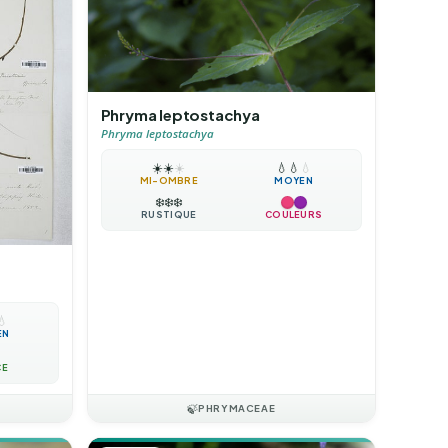
Phryma leptostachya
Phryma leptostachya
☀️
☀️
☀️
💧
💧
💧
MI-OMBRE
MOYEN
❄️
❄️
❄️
RUSTIQUE
COULEURS
💧
EN
CE
🍃
PHRYMACEAE