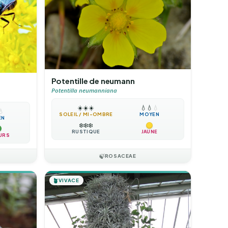
Potentille de neumann
Potentilla neumanniana
☀️
☀️
☀️
💧
💧
💧
💧
SOLEIL / MI-OMBRE
MOYEN
EN
❄️
❄️
❄️
RUSTIQUE
JAUNE
URS
🍃
ROSACEAE
🪴
VIVACE