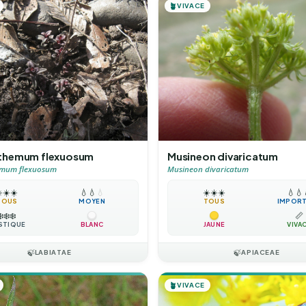
🪴
VIVACE
themum flexuosum
Musineon divaricatum
mum flexuosum
Musineon divaricatum
️
☀️
☀️
💧
💧
💧
☀️
☀️
☀️
💧
💧
TOUS
MOYEN
TOUS
IMPOR
❄️
❄️
❄️
📏
STIQUE
BLANC
JAUNE
VIVA
🍃
LABIATAE
🍃
APIACEAE
🪴
VIVACE