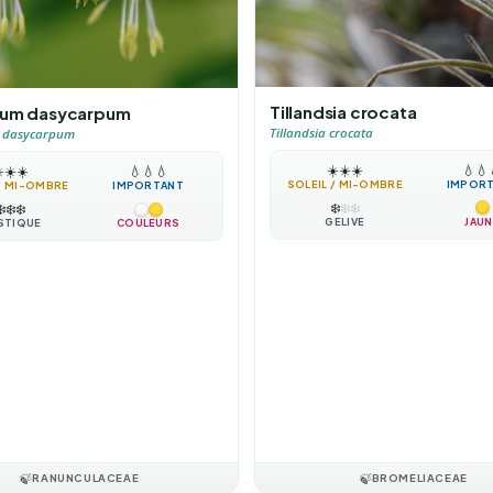
Tillandsia crocata
trum dasycarpum
Tillandsia crocata
m dasycarpum
☀️
☀️
☀️
💧
💧
️
☀️
☀️
💧
💧
💧
SOLEIL / MI-OMBRE
IMPOR
 / MI-OMBRE
IMPORTANT
❄️
❄️
❄️
❄️
❄️
❄️
GÉLIVE
JAUN
STIQUE
COULEURS
🍃
RANUNCULACEAE
🍃
BROMELIACEAE