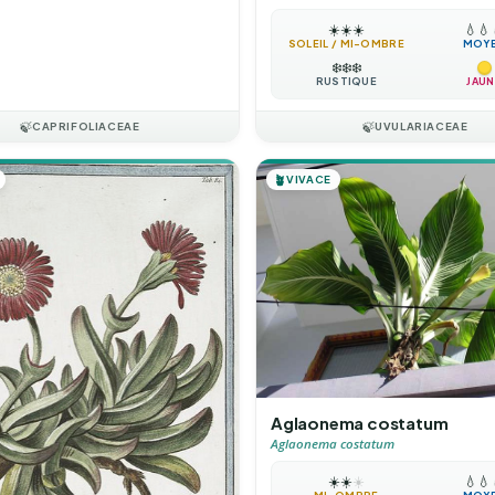
☀️
☀️
☀️
💧
💧
SOLEIL / MI-OMBRE
MOY
❄️
❄️
❄️
RUSTIQUE
JAUN
🍃
CAPRIFOLIACEAE
🍃
UVULARIACEAE
🪴
VIVACE
Aglaonema costatum
Aglaonema costatum
☀️
☀️
☀️
💧
💧