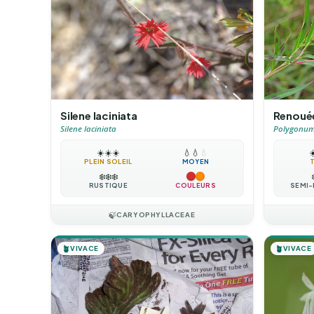
Renouée 
Silene laciniata
Polygonum 
Silene laciniata
☀
☀️
☀️
☀️
💧
💧
💧
PLEIN SOLEIL
MOYEN
❄️
❄️
❄️
SEMI-
RUSTIQUE
COULEURS
🍃
CARYOPHYLLACEAE
🪴
VIVACE
🪴
VIVACE