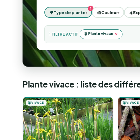
🌳
🎨
☀️
Type de plante
Couleur
Exp
▾
▾
🪴 Plante vivace
×
1 FILTRE ACTIF
Plante vivace : liste des diff
🪴
VIVACE
🪴
VIVACE