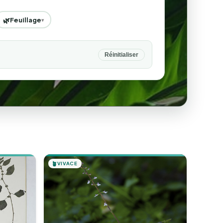
🌿
Feuillage
▾
Réinitialiser
🪴
VIVACE