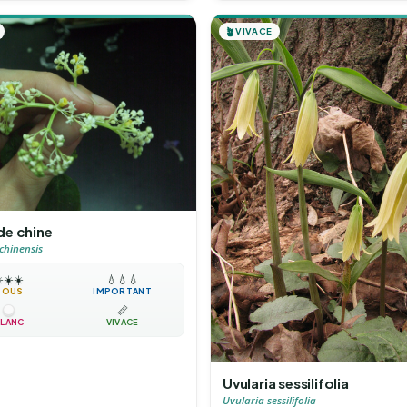
🪴
VIVACE
de chine
hinensis
️
☀️
☀️
💧
💧
💧
TOUS
IMPORTANT
📏
LANC
VIVACE
Uvularia sessilifolia
Uvularia sessilifolia