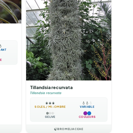
💧
TANT
E
Tillandsia recurvata
Tillandsia recurvata
☀️
☀️
☀️
💧
💧
💧
SOLEIL / MI-OMBRE
VARIABLE
❄️
❄️
❄️
GÉLIVE
COULEURS
🍃
BROMELIACEAE