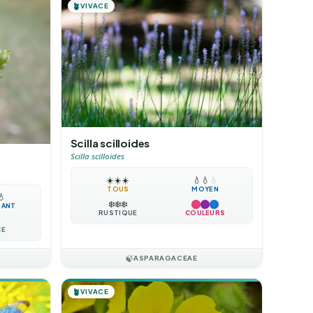
🪴
VIVACE
Scilla scilloides
Scilla scilloides
☀️
☀️
☀️
💧
💧
💧
TOUS
MOYEN
💧
❄️
❄️
❄️
TANT
RUSTIQUE
COULEURS
CE
🍃
ASPARAGACEAE
🪴
VIVACE