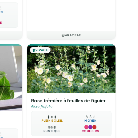
💧
EN
E
🍃
ARACEAE
🪴
VIVACE
Rose trémière à feuilles de figuier
Alcea ficifolia
☀️
☀️
☀️
💧
💧
💧
PLEIN SOLEIL
MOYEN
❄️
❄️
❄️
RUSTIQUE
COULEURS
💧