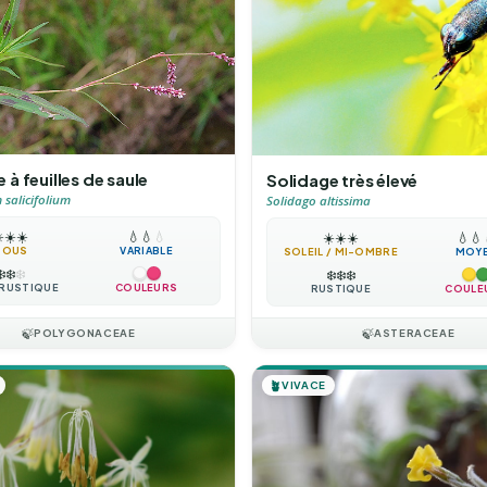
à feuilles de saule
Solidage très élevé
salicifolium
Solidago altissima
️
☀️
☀️
💧
💧
💧
☀️
☀️
☀️
💧
💧
TOUS
VARIABLE
SOLEIL / MI-OMBRE
MOY
❄️
❄️
❄️
❄️
❄️
❄️
RUSTIQUE
COULEURS
RUSTIQUE
COULE
🍃
POLYGONACEAE
🍃
ASTERACEAE
🪴
VIVACE