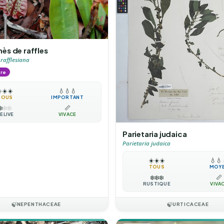
ès de raffles
rafflesiana
ore
️
☀️
☀️
💧
💧
💧
TOUS
IMPORTANT
❄️
❄️
❄️
📏
ÉLIVE
VIVACE
Parietaria judaica
Parietaria judaica
☀️
☀️
☀️
💧
💧
TOUS
MOY
❄️
❄️
❄️
📏
RUSTIQUE
VIVA
🍃
NEPENTHACEAE
🍃
URTICACEAE