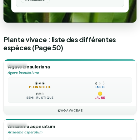
Plante vivace : liste des différentes
espèces (Page 50)
🪴
VIVACE
Agave beauleriana
Agave beauleriana
☀️
☀️
☀️
💧
💧
💧
PLEIN SOLEIL
FAIBLE
❄️
❄️
❄️
SEMI-RUSTIQUE
JAUNE
🍃
AGAVACEAE
🪴
VIVACE
Arisaema asperatum
Arisaema asperatum