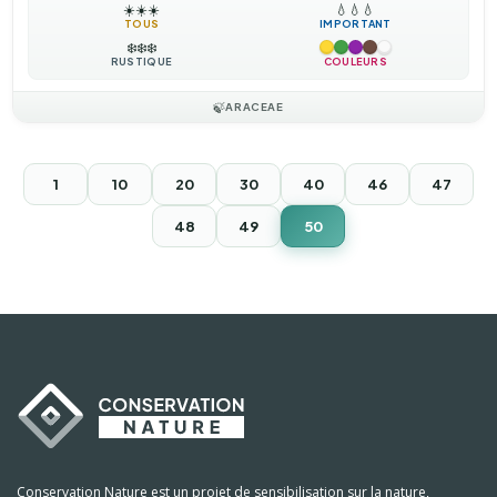
☀️
☀️
☀️
💧
💧
💧
TOUS
IMPORTANT
❄️
❄️
❄️
RUSTIQUE
COULEURS
🍃
ARACEAE
1
10
20
30
40
46
47
48
49
50
Conservation Nature est un projet de sensibilisation sur la nature,