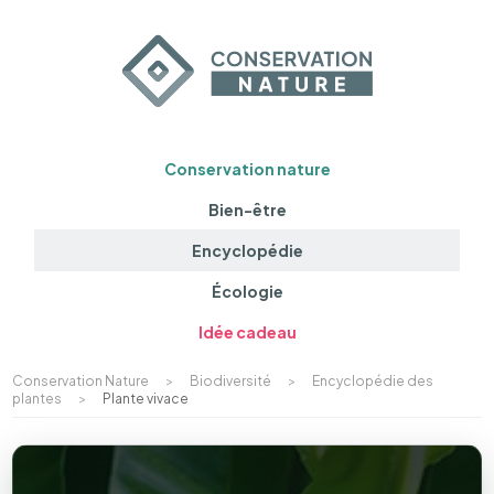
Conservation nature
Bien-être
Encyclopédie
Écologie
Idée cadeau
Conservation Nature
>
Biodiversité
>
Encyclopédie des
plantes
>
Plante vivace