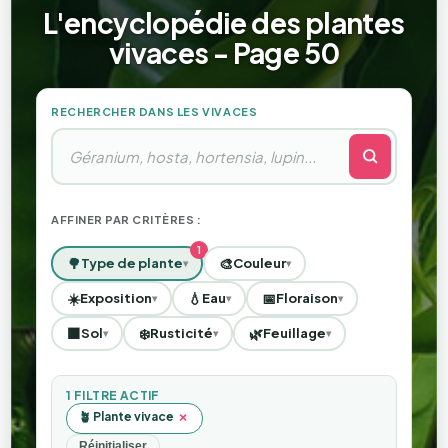
L'encyclopédie des plantes
vivaces - Page 50
RECHERCHER DANS LES VIVACES
AFFINER PAR CRITÈRES :
🌳
🎨
Type de plante
Couleur
▾
▾
☀️
💧
📅
Exposition
Eau
Floraison
▾
▾
▾
🟫
❄️
🌿
Sol
Rusticité
Feuillage
▾
▾
▾
1 FILTRE ACTIF
🪴 Plante vivace
×
Réinitialiser