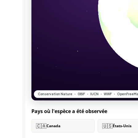
Pays où l'espèce a été observée
🇨🇦
🇺🇸
Canada
États-Unis