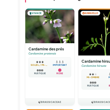
🪴
VIVACE
🌻
ANNUELLE
Cardamine des prés
Cardamine pratensis
Cardamine hirs
☀️
☀️
☀️
💧
💧
💧
SOLEIL / MI-OMBRE
IMPORTANT
Cardamine hirsuta
❄️
❄️
❄️
RUSTIQUE
ROSE
☀️
☀️
☀️

MI-OMBRE
❄️
❄️
❄️
RUSTIQUE
🍃
BRASSICACEAE
🍃
BRASSICAC