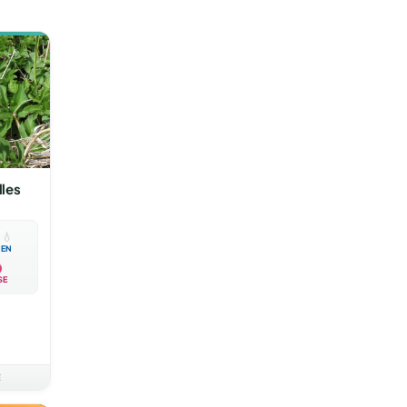
lles

💧
EN
SE
E