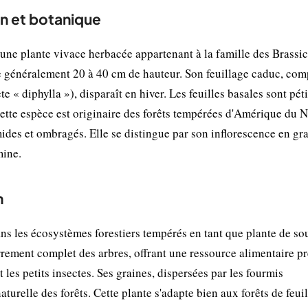
n et botanique
une plante vivace herbacée appartenant à la famille des Brassic
ure généralement 20 à 40 cm de hauteur. Son feuillage caduc, co
te « diphylla »), disparaît en hiver. Les feuilles basales sont pét
 Cette espèce est originaire des forêts tempérées d'Amérique du 
ides et ombragés. Elle se distingue par son inflorescence en gr
mine.
n
s les écosystèmes forestiers tempérés en tant que plante de so
urrement complet des arbres, offrant une ressource alimentaire p
les petits insectes. Ses graines, dispersées par les fourmis
urelle des forêts. Cette plante s'adapte bien aux forêts de feui