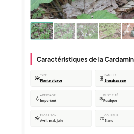
Caractéristiques de la Cardamin
TYPE
FAMILLE
🌺
🧬
Plante vivace
Brassicaceae
ARROSAGE
RUSTICITÉ
💧
❄️
Important
Rustique
FLORAISON
COULEUR
🌸
🎨
Avril, mai, juin
Blanc