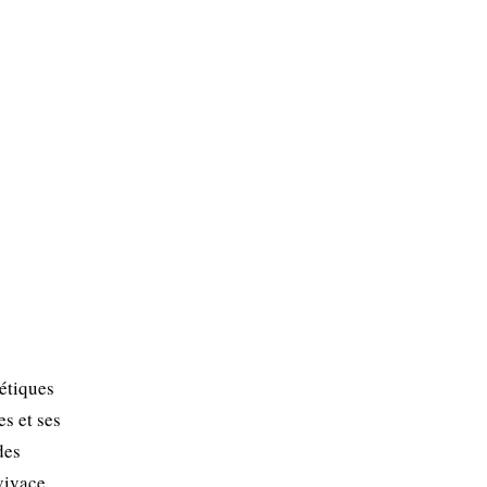
étiques
es et ses
des
vivace