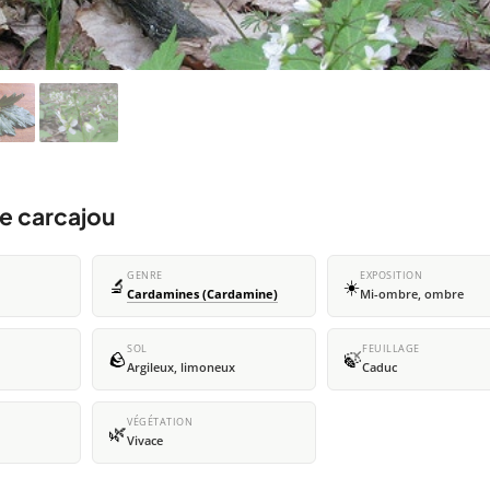
e carcajou
GENRE
EXPOSITION
🔬
☀️
Cardamines (Cardamine)
Mi-ombre, ombre
SOL
FEUILLAGE
🪨
🍃
Argileux, limoneux
Caduc
VÉGÉTATION
🌿
Vivace