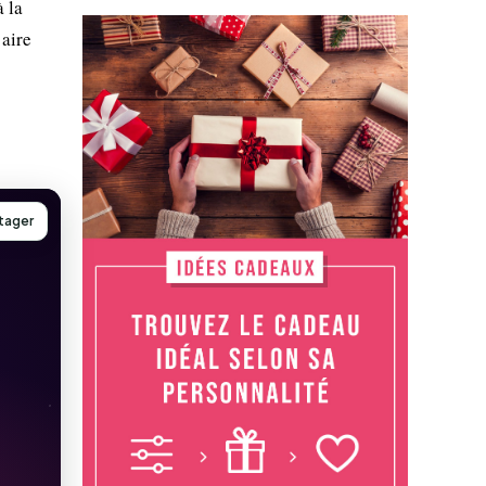
 la
 aire