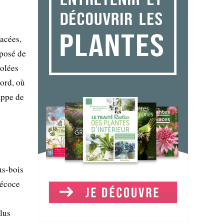
acées,
mposé de
iolées
Nord, où
appe de
us-bois
récoce
llus