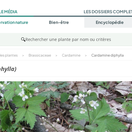
LE MÉDIA
LES DOSSIERS COMPLE
rvation nature
Bien-être
Encyclopédie
🔍
Rechercher une plante par nom ou critères
es plantes
>
Brassicaceae
>
Cardamine
>
Cardamine diphylla
hylla)