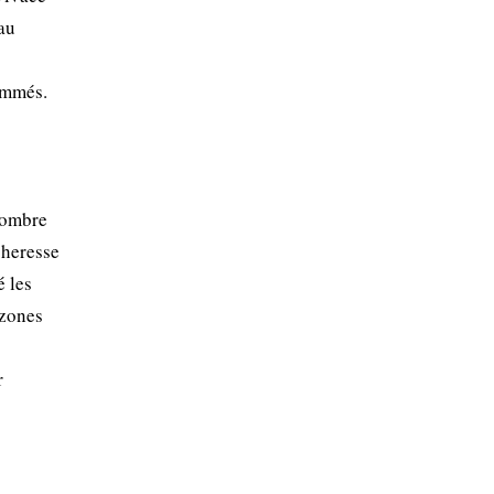
 au
ommés.
'ombre
cheresse
é les
 zones
r