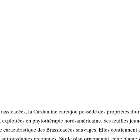
rassicacées, la Cardamine carcajou possède des propriétés diur
t exploitées en phytothérapie nord-américaine. Ses feuilles jeun
ée caractéristique des Brassicacées sauvages. Elles contiennent 
 antioxydantes reconnues. Sur le plan ornemental, cette plante 