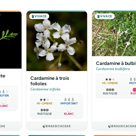
🪴
VIVACE
🪴
VIVACE
Cardamine à bulbi
Cardamine bulbifera
ute
Cardamine à trois
☀️
☀️
☀️
💧

folioles
MI-OMBRE
MOY
Cardamine trifolia
❄️
❄️
❄️

💧
💧
RUSTIQUE
RO
MOYEN
☀️
☀️
☀️
💧
💧
💧
MI-OMBRE
IMPORTANT
BLANC
❄️
❄️
❄️
RUSTIQUE
BLANC
EAE
🍃
BRASSICACEAE
🍃
BRASSICACEA