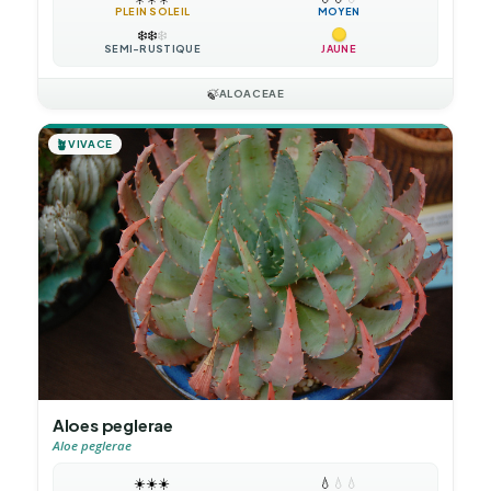
PLEIN SOLEIL
MOYEN
❄️
❄️
❄️
SEMI-RUSTIQUE
JAUNE
🍃
ALOACEAE
🪴
VIVACE
Aloes peglerae
Aloe peglerae
☀️
☀️
☀️
💧
💧
💧