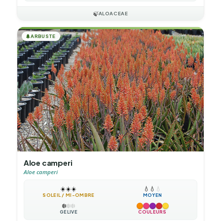
🍃
ALOACEAE
🌲
ARBUSTE
Aloe camperi
Aloe camperi
☀️
☀️
☀️
💧
💧
💧
SOLEIL / MI-OMBRE
MOYEN
❄️
❄️
❄️
GÉLIVE
COULEURS