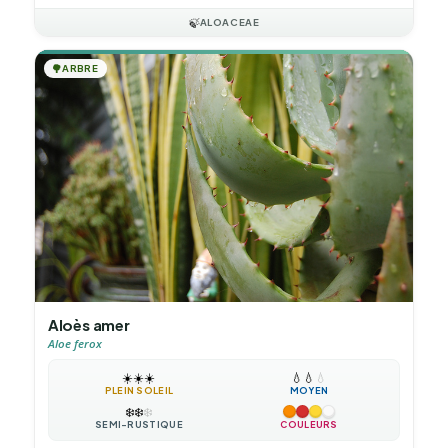
🍃
ALOACEAE
🌳
ARBRE
Aloès amer
Aloe ferox
☀️
☀️
☀️
💧
💧
💧
PLEIN SOLEIL
MOYEN
❄️
❄️
❄️
SEMI-RUSTIQUE
COULEURS