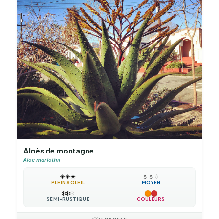
Aloès de montagne
Aloe marlothii
☀️
☀️
☀️
💧
💧
💧
PLEIN SOLEIL
MOYEN
❄️
❄️
❄️
SEMI-RUSTIQUE
COULEURS