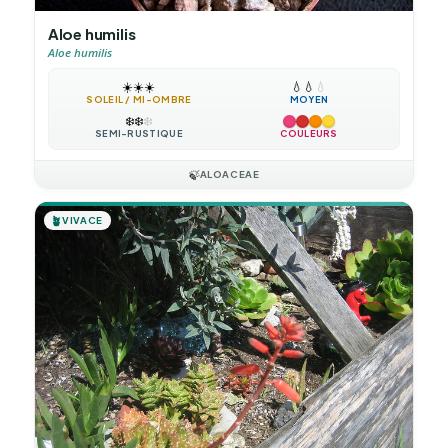
Aloe humilis
Aloe humilis
☀️
☀️
☀️
💧
💧
💧
SOLEIL / MI-OMBRE
MOYEN
❄️
❄️
❄️
SEMI-RUSTIQUE
COULEURS
🍃
ALOACEAE
🪴
VIVACE