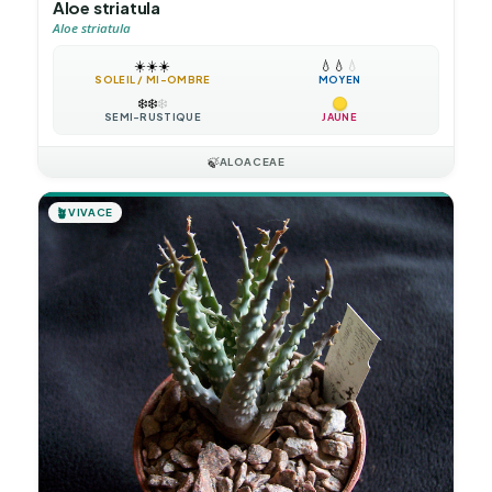
Aloe striatula
Aloe striatula
☀️
☀️
☀️
💧
💧
💧
SOLEIL / MI-OMBRE
MOYEN
❄️
❄️
❄️
SEMI-RUSTIQUE
JAUNE
🍃
ALOACEAE
🪴
VIVACE