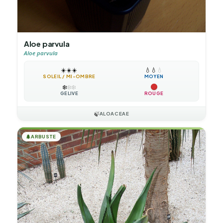
Aloe parvula
Aloe parvula
☀️
☀️
☀️
💧
💧
💧
SOLEIL / MI-OMBRE
MOYEN
❄️
❄️
❄️
GÉLIVE
ROUGE
🍃
ALOACEAE
🌲
ARBUSTE