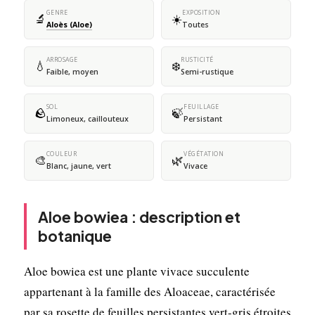
GENRE
EXPOSITION
🔬
☀️
Aloès (Aloe)
Toutes
ARROSAGE
RUSTICITÉ
💧
❄️
Faible, moyen
Semi-rustique
SOL
FEUILLAGE
🪨
🍃
Limoneux, caillouteux
Persistant
COULEUR
VÉGÉTATION
🎨
🌿
Blanc, jaune, vert
Vivace
Aloe bowiea : description et
botanique
Aloe bowiea est une plante vivace succulente
appartenant à la famille des Aloaceae, caractérisée
par sa rosette de feuilles persistantes vert-gris étroites