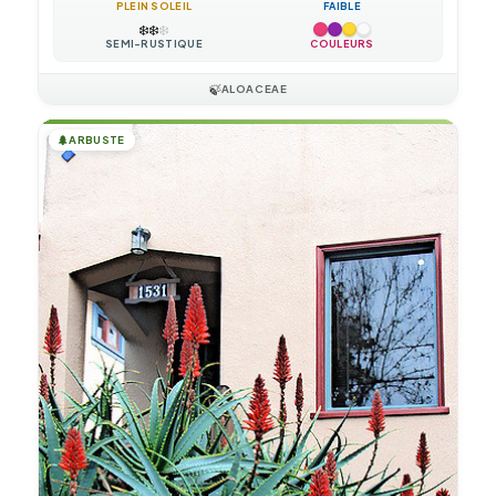
PLEIN SOLEIL
FAIBLE
❄️
❄️
❄️
SEMI-RUSTIQUE
COULEURS
🍃
ALOACEAE
🌲
ARBUSTE