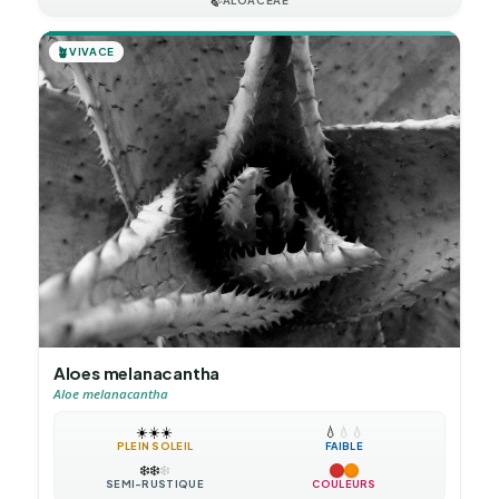
🍃
ALOACEAE
🪴
VIVACE
Aloes melanacantha
Aloe melanacantha
☀️
☀️
☀️
💧
💧
💧
PLEIN SOLEIL
FAIBLE
❄️
❄️
❄️
SEMI-RUSTIQUE
COULEURS