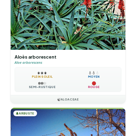
Aloès arborescent
Aloe arborescens
☀️
☀️
☀️
💧
💧
💧
PLEIN SOLEIL
MOYEN
❄️
❄️
❄️
SEMI-RUSTIQUE
ROUGE
🍃
ALOACEAE
🌲
ARBUSTE