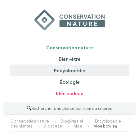
Conservation nature
Bien-être
Encyclopédie
Écologie
Idée cadeau
🔍
Rechercher une plante par nom ou critères
Conservation Nature
>
Biodiversité
>
Encyclopédie
des plantes
>
Aloaceae
>
Aloe
>
Aloe bowiea