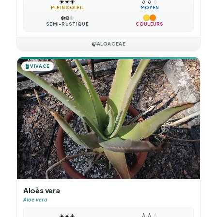
☀️
☀️
☀️
💧
💧
💧
PLEIN SOLEIL
MOYEN
❄️
❄️
❄️
SEMI-RUSTIQUE
COULEURS
🍃
ALOACEAE
🪴
VIVACE
Aloès vera
Aloe vera
☀️
☀️
☀️
💧
💧
💧