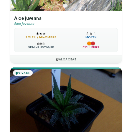
Aloe juvenna
Aloe juvenna
☀️
☀️
☀️
💧
💧
💧
SOLEIL / MI-OMBRE
MOYEN
❄️
❄️
❄️
SEMI-RUSTIQUE
COULEURS
🍃
ALOACEAE
🪴
VIVACE