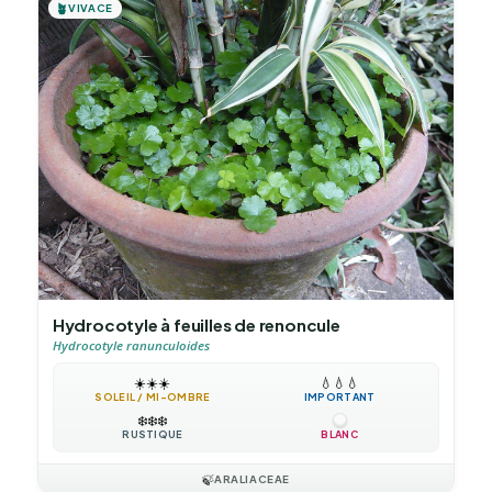
🪴
VIVACE
Hydrocotyle à feuilles de renoncule
Hydrocotyle ranunculoides
☀️
☀️
☀️
💧
💧
💧
SOLEIL / MI-OMBRE
IMPORTANT
❄️
❄️
❄️
RUSTIQUE
BLANC
🍃
ARALIACEAE