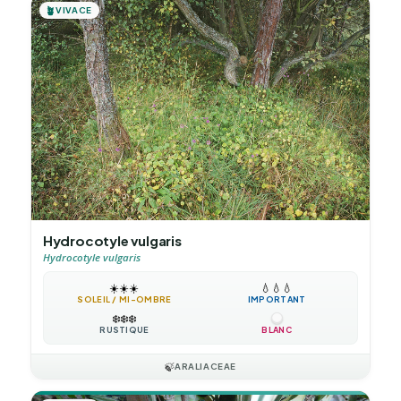
🪴
VIVACE
Hydrocotyle vulgaris
Hydrocotyle vulgaris
☀️
☀️
☀️
💧
💧
💧
SOLEIL / MI-OMBRE
IMPORTANT
❄️
❄️
❄️
RUSTIQUE
BLANC
🍃
ARALIACEAE