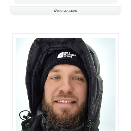
🍃
ARALIACEAE