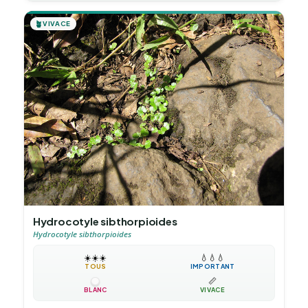
🪴
VIVACE
Hydrocotyle sibthorpioides
Hydrocotyle sibthorpioides
☀️
☀️
☀️
💧
💧
💧
TOUS
IMPORTANT
📏
BLANC
VIVACE