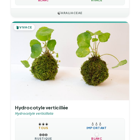
BLANC
VIVACE
🍃
ARALIACEAE
🪴
VIVACE
Hydrocotyle verticillée
Hydrocotyle verticillata
☀️
☀️
☀️
💧
💧
💧
TOUS
IMPORTANT
❄️
❄️
❄️
RUSTIQUE
BLANC