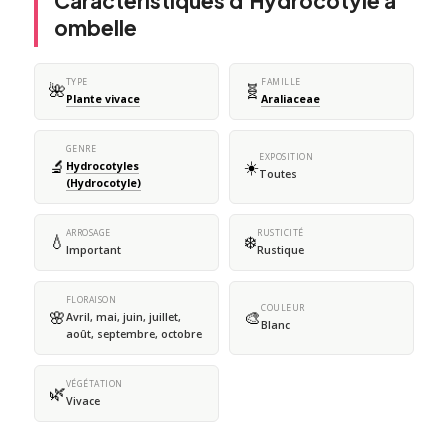
Caractéristiques d'Hydrocotyle à
ombelle
TYPE
FAMILLE
🌺
🧬
Plante vivace
Araliaceae
GENRE
EXPOSITION
🔬
☀️
Hydrocotyles
Toutes
(Hydrocotyle)
ARROSAGE
RUSTICITÉ
💧
❄️
Important
Rustique
FLORAISON
COULEUR
🌸
🎨
Avril, mai, juin, juillet,
Blanc
août, septembre, octobre
VÉGÉTATION
🌿
Vivace