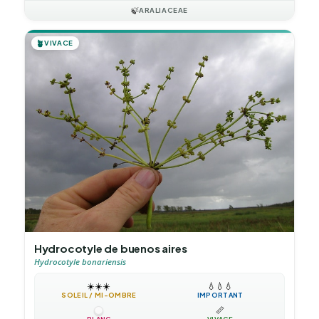
🍃
ARALIACEAE
🪴
VIVACE
Hydrocotyle de buenos aires
Hydrocotyle bonariensis
☀️
☀️
☀️
💧
💧
💧
SOLEIL / MI-OMBRE
IMPORTANT
📏