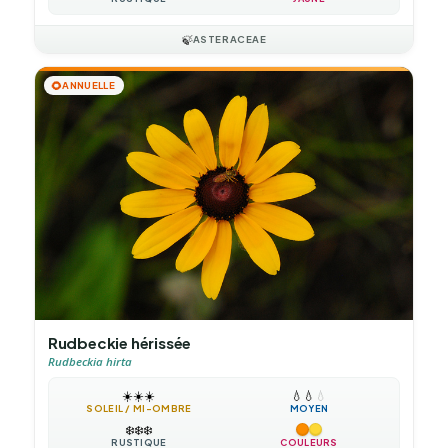
🍃
ASTERACEAE
🌻
ANNUELLE
Rudbeckie hérissée
Rudbeckia hirta
☀️
☀️
☀️
💧
💧
💧
SOLEIL / MI-OMBRE
MOYEN
❄️
❄️
❄️
RUSTIQUE
COULEURS