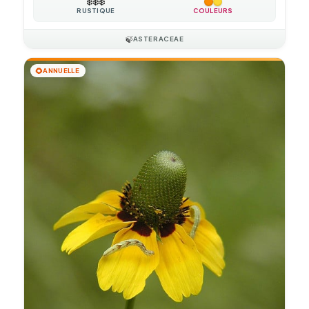
❄️
❄️
❄️
RUSTIQUE
COULEURS
🍃
ASTERACEAE
🌻
ANNUELLE