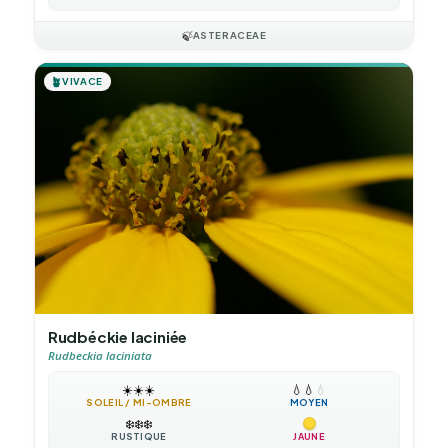
🍃
ASTERACEAE
🪴
VIVACE
Rudbéckie laciniée
Rudbeckia laciniata
☀️
☀️
☀️
💧
💧
💧
SOLEIL / MI-OMBRE
MOYEN
❄️
❄️
❄️
RUSTIQUE
JAUNE