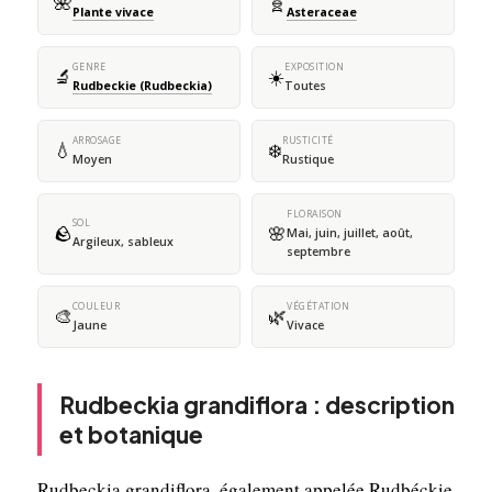
🌺
🧬
Plante vivace
Asteraceae
GENRE
EXPOSITION
🔬
☀️
Rudbeckie (Rudbeckia)
Toutes
ARROSAGE
RUSTICITÉ
💧
❄️
Moyen
Rustique
FLORAISON
SOL
🪨
🌸
Mai, juin, juillet, août,
Argileux, sableux
septembre
COULEUR
VÉGÉTATION
🎨
🌿
Jaune
Vivace
Rudbeckia grandiflora : description
et botanique
Rudbeckia grandiflora, également appelée Rudbéckie