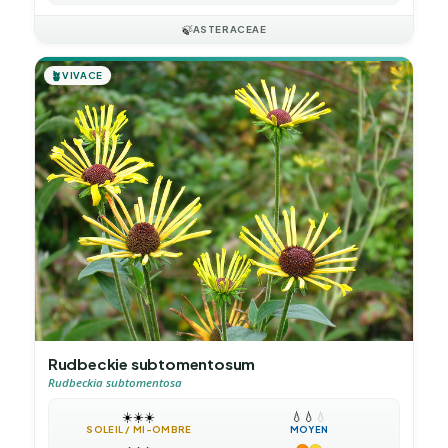
🍃
ASTERACEAE
🪴
VIVACE
Rudbeckie subtomentosum
Rudbeckia subtomentosa
☀️
☀️
☀️
💧
💧
💧
SOLEIL / MI-OMBRE
MOYEN