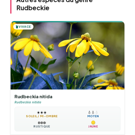
Rudbeckie
🪴
VIVACE
Rudbeckia nitida
Rudbeckia nitida
☀️
☀️
☀️
💧
💧
💧
SOLEIL / MI-OMBRE
MOYEN
❄️
❄️
❄️
RUSTIQUE
JAUNE