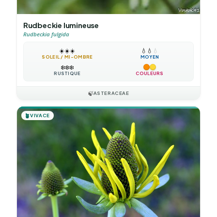
Rudbeckie lumineuse
Rudbeckia fulgida
☀️
☀️
☀️
💧
💧
💧
SOLEIL / MI-OMBRE
MOYEN
❄️
❄️
❄️
RUSTIQUE
COULEURS
🍃
ASTERACEAE
🪴
VIVACE