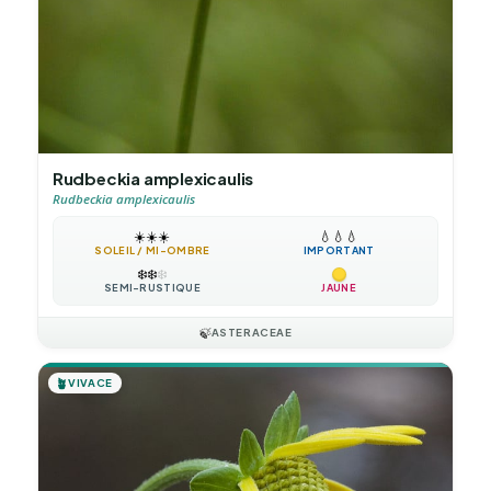
Rudbeckia amplexicaulis
Rudbeckia amplexicaulis
☀️
☀️
☀️
💧
💧
💧
SOLEIL / MI-OMBRE
IMPORTANT
❄️
❄️
❄️
SEMI-RUSTIQUE
JAUNE
🍃
ASTERACEAE
🪴
VIVACE