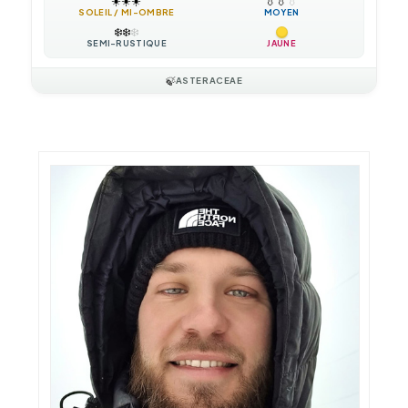
☀️
☀️
☀️
💧
💧
💧
SOLEIL / MI-OMBRE
MOYEN
❄️
❄️
❄️
SEMI-RUSTIQUE
JAUNE
🍃
ASTERACEAE