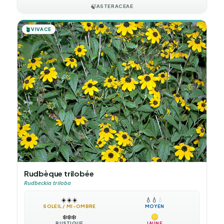
🍃
ASTERACEAE
🪴
VIVACE
Rudbèque trilobée
Rudbeckia triloba
☀️
☀️
☀️
💧
💧
💧
SOLEIL / MI-OMBRE
MOYEN
❄️
❄️
❄️
RUSTIQUE
JAUNE