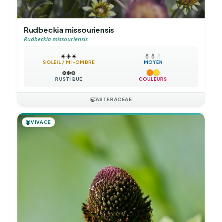
Rudbeckia missouriensis
Rudbeckia missouriensis
☀️
☀️
☀️
💧
💧
💧
SOLEIL / MI-OMBRE
MOYEN
❄️
❄️
❄️
RUSTIQUE
COULEURS
🍃
ASTERACEAE
🪴
VIVACE