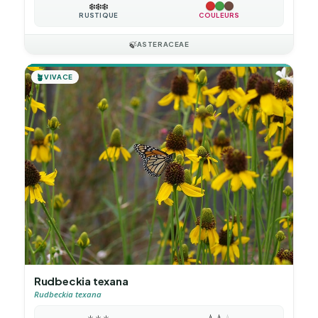
❄️
❄️
❄️
RUSTIQUE
COULEURS
🍃
ASTERACEAE
🪴
VIVACE
Rudbeckia texana
Rudbeckia texana