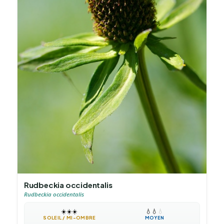
Rudbeckia occidentalis
Rudbeckia occidentalis
☀️
☀️
☀️
💧
💧
💧
SOLEIL / MI-OMBRE
MOYEN