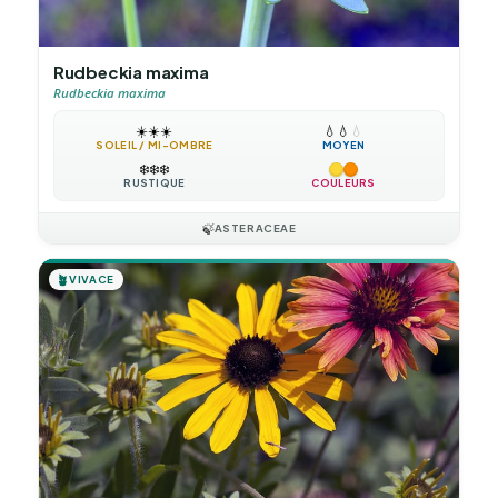
Rudbeckia maxima
Rudbeckia maxima
☀️
☀️
☀️
💧
💧
💧
SOLEIL / MI-OMBRE
MOYEN
❄️
❄️
❄️
RUSTIQUE
COULEURS
🍃
ASTERACEAE
🪴
VIVACE