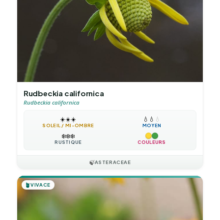
Rudbeckia californica
Rudbeckia californica
☀️
☀️
☀️
💧
💧
💧
SOLEIL / MI-OMBRE
MOYEN
❄️
❄️
❄️
RUSTIQUE
COULEURS
🍃
ASTERACEAE
🪴
VIVACE