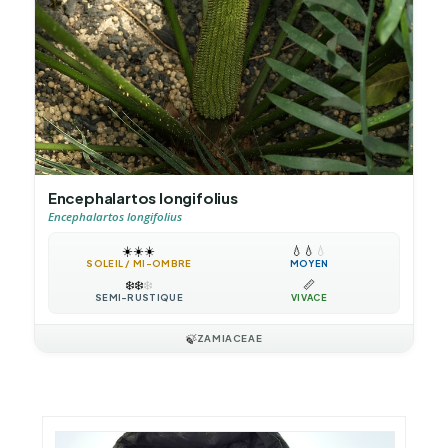
Encephalartos longifolius
Encephalartos longifolius
☀️
☀️
☀️
💧
💧
💧
SOLEIL / MI-OMBRE
MOYEN
❄️
❄️
❄️
📏
SEMI-RUSTIQUE
VIVACE
🍃
ZAMIACEAE