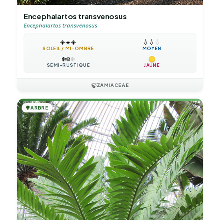
Encephalartos transvenosus
Encephalartos transvenosus
☀️
☀️
☀️
💧
💧
💧
SOLEIL / MI-OMBRE
MOYEN
❄️
❄️
❄️
SEMI-RUSTIQUE
JAUNE
🍃
ZAMIACEAE
🌳
ARBRE