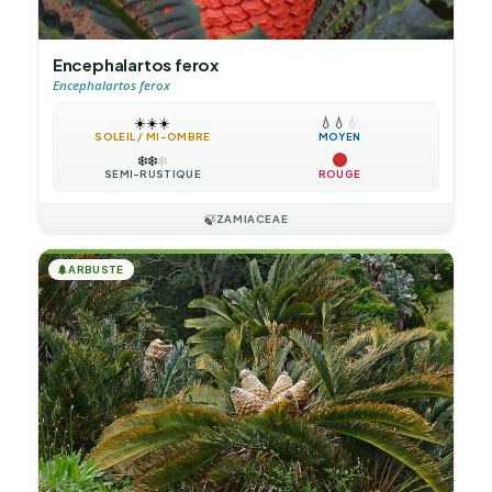
Encephalartos ferox
Encephalartos ferox
☀️
☀️
☀️
💧
💧
💧
SOLEIL / MI-OMBRE
MOYEN
❄️
❄️
❄️
SEMI-RUSTIQUE
ROUGE
🍃
ZAMIACEAE
🌲
ARBUSTE