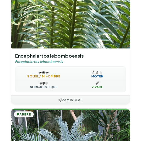
Encephalartos lebomboensis
Encephalartos lebomboensis
☀️
☀️
☀️
💧
💧
💧
SOLEIL / MI-OMBRE
MOYEN
❄️
❄️
❄️
📏
SEMI-RUSTIQUE
VIVACE
🍃
ZAMIACEAE
🌳
ARBRE