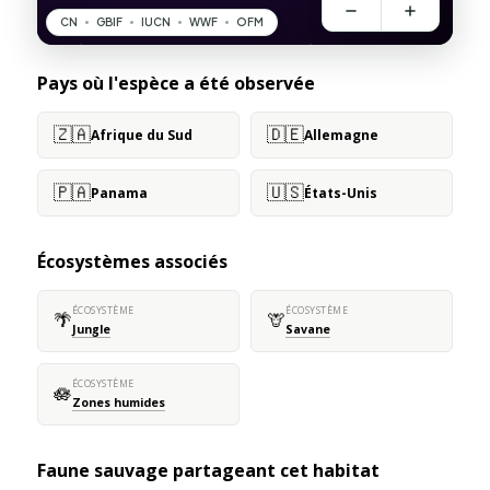
Pays où l'espèce a été observée
🇿🇦
🇩🇪
Afrique du Sud
Allemagne
🇵🇦
🇺🇸
Panama
États-Unis
Écosystèmes associés
ÉCOSYSTÈME
ÉCOSYSTÈME
🌴
🦒
Jungle
Savane
ÉCOSYSTÈME
🪷
Zones humides
Faune sauvage partageant cet habitat