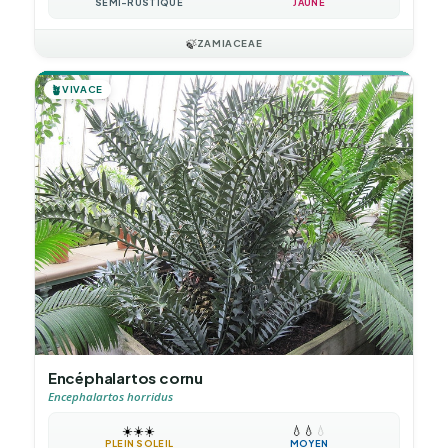
SEMI-RUSTIQUE
JAUNE
🍃
ZAMIACEAE
🪴
VIVACE
Encéphalartos cornu
Encephalartos horridus
☀️
☀️
☀️
💧
💧
💧
PLEIN SOLEIL
MOYEN