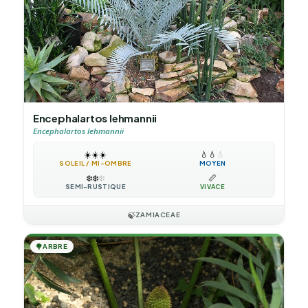
Encephalartos lehmannii
Encephalartos lehmannii
☀️
☀️
☀️
💧
💧
💧
SOLEIL / MI-OMBRE
MOYEN
❄️
❄️
❄️
📏
SEMI-RUSTIQUE
VIVACE
🍃
ZAMIACEAE
🌳
ARBRE