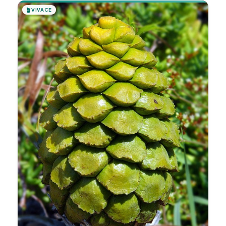
🪴
VIVACE