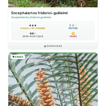
Encephalartos friderici-guilielmi
Encephalartos friderici-guilielmi
☀️
☀️
☀️
💧
💧
💧
SOLEIL / MI-OMBRE
MOYEN
❄️
❄️
❄️
SEMI-RUSTIQUE
JAUNE
🍃
ZAMIACEAE
🌳
ARBRE