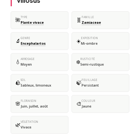
villosus
TYPE
FAMILLE
🌺
🧬
Plante vivace
Zamiaceae
GENRE
EXPOSITION
🔬
☀️
Encephalartos
Mi-ombre
ARROSAGE
RUSTICITÉ
💧
❄️
Moyen
Semi-rustique
SOL
FEUILLAGE
🪨
🍃
Sableux, limoneux
Persistant
FLORAISON
COULEUR
🌸
🎨
Juin, juillet, août
Jaune
VÉGÉTATION
🌿
Vivace