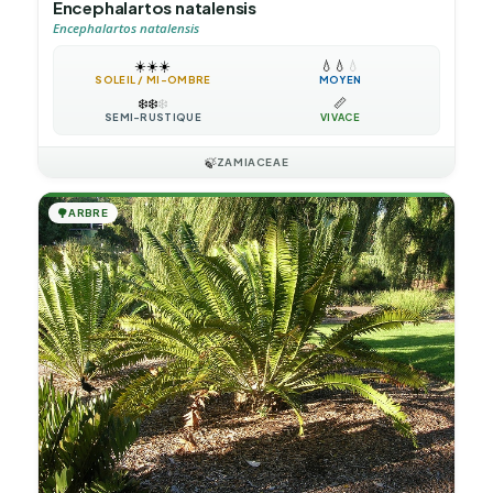
Encephalartos natalensis
Encephalartos natalensis
☀️
☀️
☀️
💧
💧
💧
SOLEIL / MI-OMBRE
MOYEN
❄️
❄️
❄️
📏
SEMI-RUSTIQUE
VIVACE
🍃
ZAMIACEAE
🌳
ARBRE