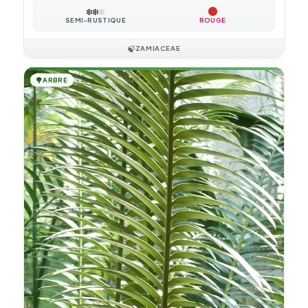
❄️
❄️
❄️
SEMI-RUSTIQUE
ROUGE
🍃
ZAMIACEAE
🌳
ARBRE