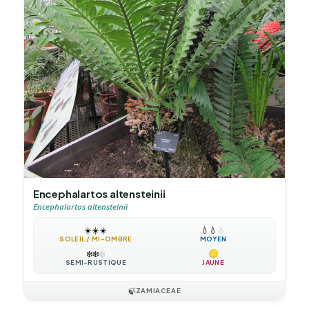
Encephalartos altensteinii
Encephalartos altensteinii
☀️
☀️
☀️
💧
💧
💧
SOLEIL / MI-OMBRE
MOYEN
❄️
❄️
❄️
SEMI-RUSTIQUE
JAUNE
🍃
ZAMIACEAE