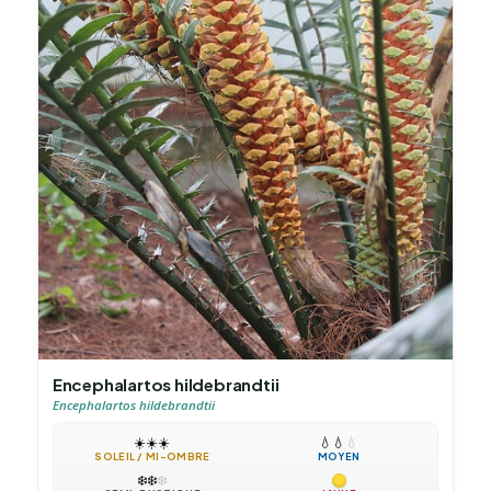
Encephalartos hildebrandtii
Encephalartos hildebrandtii
☀️
☀️
☀️
💧
💧
💧
SOLEIL / MI-OMBRE
MOYEN
❄️
❄️
❄️