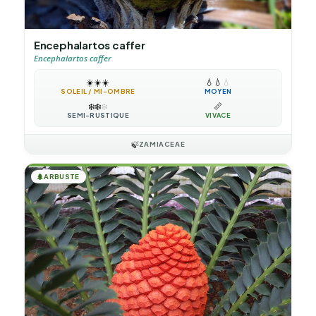
Encephalartos caffer
Encephalartos caffer
☀️
☀️
☀️
💧
💧
💧
SOLEIL / MI-OMBRE
MOYEN
❄️
❄️
❄️
📏
SEMI-RUSTIQUE
VIVACE
🍃
ZAMIACEAE
🌲
ARBUSTE