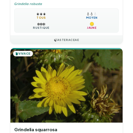
Grindelia robusta
☀️
☀️
☀️
💧
💧
💧
TOUS
MOYEN
❄️
❄️
❄️
RUSTIQUE
JAUNE
🍃
ASTERACEAE
🪴
VIVACE
Grindelia squarrosa