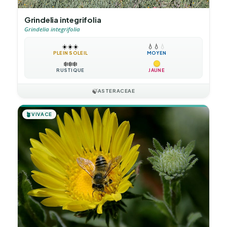
Grindelia integrifolia
Grindelia integrifolia
☀️
☀️
☀️
💧
💧
💧
PLEIN SOLEIL
MOYEN
❄️
❄️
❄️
RUSTIQUE
JAUNE
🍃
ASTERACEAE
🪴
VIVACE