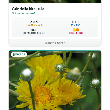
Grindelia hirsutula
Grindelia hirsutula
☀️
☀️
☀️
💧
💧
💧
PLEIN SOLEIL
MOYEN
❄️
❄️
❄️
SEMI-RUSTIQUE
COULEURS
🍃
ASTERACEAE
🪴
VIVACE