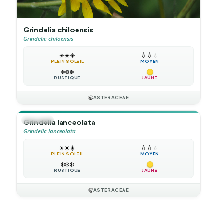
Grindelia chiloensis
Grindelia chiloensis
☀️
☀️
☀️
💧
💧
💧
PLEIN SOLEIL
MOYEN
❄️
❄️
❄️
RUSTIQUE
JAUNE
🍃
ASTERACEAE
🪴
VIVACE
Grindelia lanceolata
Grindelia lanceolata
☀️
☀️
☀️
💧
💧
💧
PLEIN SOLEIL
MOYEN
❄️
❄️
❄️
RUSTIQUE
JAUNE
🍃
ASTERACEAE