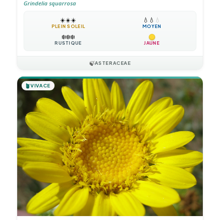
Grindelia squarrosa
☀️
☀️
☀️
💧
💧
💧
PLEIN SOLEIL
MOYEN
❄️
❄️
❄️
RUSTIQUE
JAUNE
🍃
ASTERACEAE
🪴
VIVACE