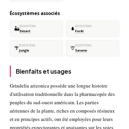
Écosystèmes associés
ÉCOSYSTÈME
ÉCOSYSTÈME
🏜️
🌲
Désert
Forêt
ÉCOSYSTÈME
ÉCOSYSTÈME
🌴
🦒
Jungle
Savane
Bienfaits et usages
Grindelia arizonica possède une longue histoire
d'utilisation traditionnelle dans la pharmacopée des
peuples du sud-ouest américain. Les parties
aériennes de la plante, riches en composés résineux
et en principes actifs, ont été employées pour leurs
propriétés expectorantes et apaisantes sur les voies