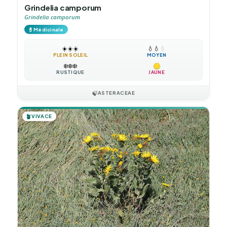
Grindelia camporum
Grindelia camporum
💊
Médicinale
☀️
☀️
☀️
💧
💧
💧
PLEIN SOLEIL
MOYEN
❄️
❄️
❄️
RUSTIQUE
JAUNE
🍃
ASTERACEAE
🪴
VIVACE