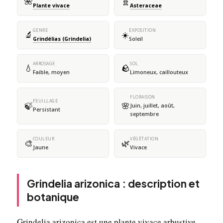
🌺
🧬
Plante vivace
Asteraceae
GENRE
EXPOSITION
🔬
☀️
Grindélias (Grindelia)
Soleil
ARROSAGE
SOL
💧
🪨
Faible, moyen
Limoneux, caillouteux
FLORAISON
FEUILLAGE
🍃
🌸
Juin, juillet, août,
Persistant
septembre
COULEUR
VÉGÉTATION
🎨
🌿
Jaune
Vivace
Grindelia arizonica : description et
botanique
Grindelia arizonica est une plante vivace arbustive