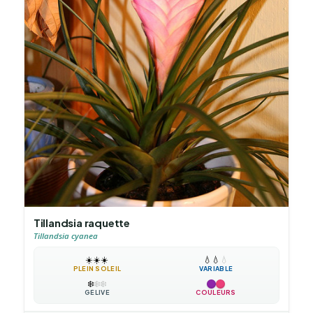
Tillandsia raquette
Tillandsia cyanea
☀️
☀️
☀️
💧
💧
💧
PLEIN SOLEIL
VARIABLE
❄️
❄️
❄️
GÉLIVE
COULEURS