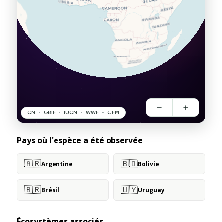
Pays où l'espèce a été observée
🇦🇷
🇧🇴
Argentine
Bolivie
🇧🇷
🇺🇾
Brésil
Uruguay
Écosystèmes associés