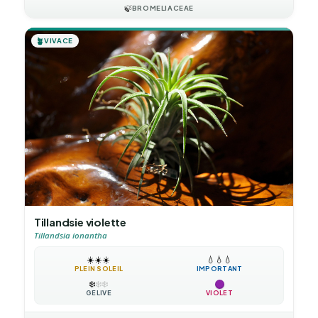
🍃
BROMELIACEAE
🪴
VIVACE
Tillandsie violette
Tillandsia ionantha
☀️
☀️
☀️
💧
💧
💧
PLEIN SOLEIL
IMPORTANT
❄️
❄️
❄️
GÉLIVE
VIOLET