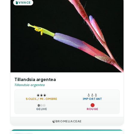
🪴
VIVACE
Tillandsia argentea
Tillandsia argentea
☀️
☀️
☀️
💧
💧
💧
SOLEIL / MI-OMBRE
IMPORTANT
❄️
❄️
❄️
GÉLIVE
ROUGE
🍃
BROMELIACEAE