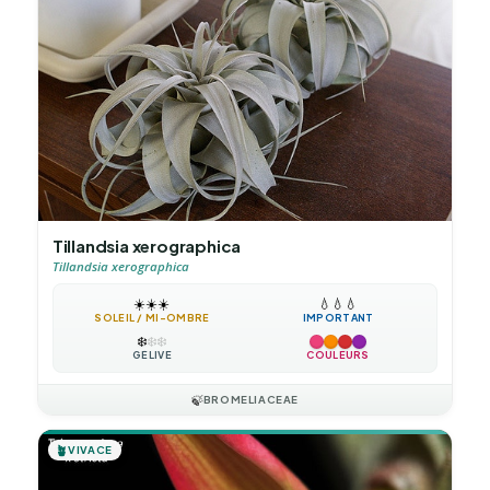
Tillandsia xerographica
Tillandsia xerographica
☀️
☀️
☀️
💧
💧
💧
SOLEIL / MI-OMBRE
IMPORTANT
❄️
❄️
❄️
GÉLIVE
COULEURS
🍃
BROMELIACEAE
🪴
VIVACE