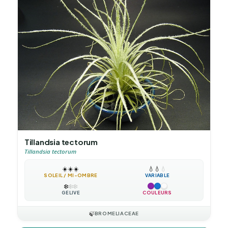
Tillandsia tectorum
Tillandsia tectorum
☀️
☀️
☀️
💧
💧
💧
SOLEIL / MI-OMBRE
VARIABLE
❄️
❄️
❄️
GÉLIVE
COULEURS
🍃
BROMELIACEAE