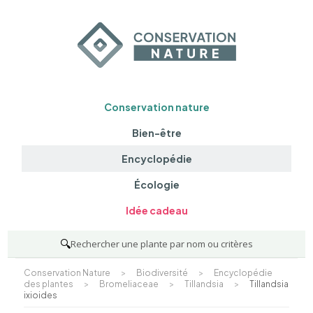
Conservation nature
Bien-être
Encyclopédie
Écologie
Idée cadeau
🔍
Rechercher une plante par nom ou critères
Conservation Nature
>
Biodiversité
>
Encyclopédie
des plantes
>
Bromeliaceae
>
Tillandsia
>
Tillandsia
ixioides