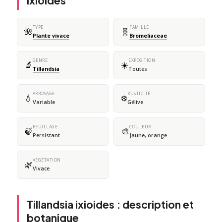
ixioides
TYPE
FAMILLE
🌺
🧬
Plante vivace
Bromeliaceae
GENRE
EXPOSITION
🔬
☀️
Tillandsia
Toutes
ARROSAGE
RUSTICITÉ
💧
❄️
Variable
Gélive
FEUILLAGE
COULEUR
🍃
🎨
Persistant
Jaune, orange
VÉGÉTATION
🌿
Vivace
Tillandsia ixioides : description et
botanique