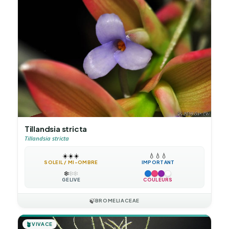
Tillandsia stricta
Tillandsia stricta
☀️
☀️
☀️
💧
💧
💧
SOLEIL / MI-OMBRE
IMPORTANT
❄️
❄️
❄️
GÉLIVE
COULEURS
🍃
BROMELIACEAE
🪴
VIVACE