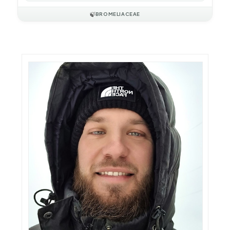
🍃
BROMELIACEAE