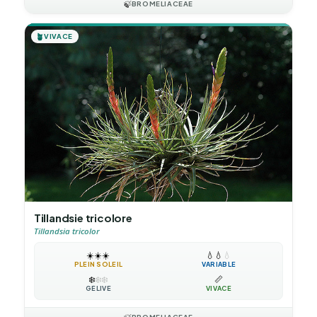
🍃
BROMELIACEAE
🪴
VIVACE
Tillandsie tricolore
Tillandsia tricolor
☀️
☀️
☀️
💧
💧
💧
PLEIN SOLEIL
VARIABLE
❄️
❄️
❄️
📏
GÉLIVE
VIVACE