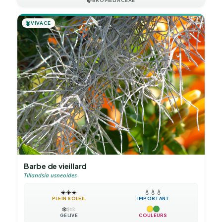
🍃
BROMELIACEAE
🪴
VIVACE
Barbe de vieillard
Tillandsia usneoides
☀️
☀️
☀️
💧
💧
💧
PLEIN SOLEIL
IMPORTANT
❄️
❄️
❄️
GÉLIVE
COULEURS