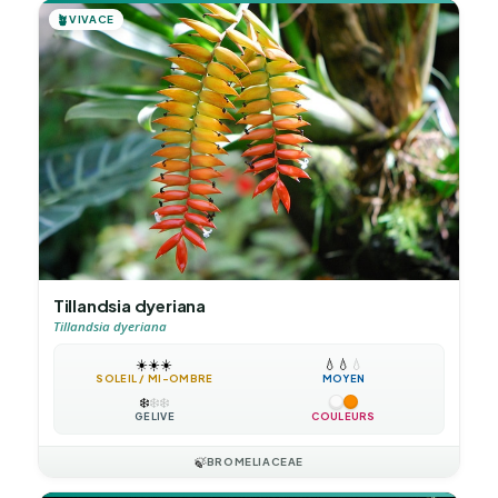
🪴
VIVACE
Tillandsia dyeriana
Tillandsia dyeriana
☀️
☀️
☀️
💧
💧
💧
SOLEIL / MI-OMBRE
MOYEN
❄️
❄️
❄️
GÉLIVE
COULEURS
🍃
BROMELIACEAE