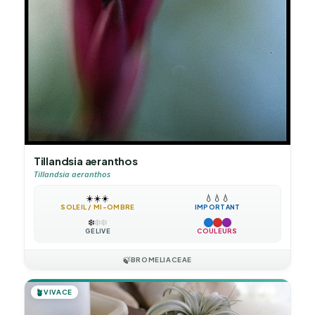
Tillandsia aeranthos
Tillandsia aeranthos
☀️
☀️
☀️
💧
💧
💧
SOLEIL / MI-OMBRE
IMPORTANT
❄️
❄️
❄️
GÉLIVE
COULEURS
🍃
BROMELIACEAE
🪴
VIVACE