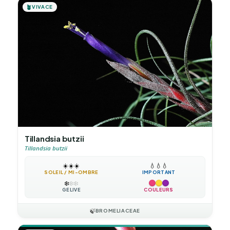
🪴
VIVACE
Tillandsia butzii
Tillandsia butzii
☀️
☀️
☀️
💧
💧
💧
SOLEIL / MI-OMBRE
IMPORTANT
❄️
❄️
❄️
GÉLIVE
COULEURS
🍃
BROMELIACEAE