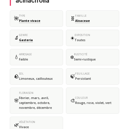
acinacifolia
TYPE
FAMILLE
🌺
🧬
Plante vivace
Aloaceae
GENRE
EXPOSITION
🔬
☀️
Gasteria
Toutes
ARROSAGE
RUSTICITÉ
💧
❄️
Faible
Semi-rustique
SOL
FEUILLAGE
🪨
🍃
Limoneux, caillouteux
Persistant
FLORAISON
Février, mars, avril,
COULEUR
🌸
🎨
septembre, octobre,
Rouge, rose, violet, vert
novembre, décembre
VÉGÉTATION
🌿
Vivace