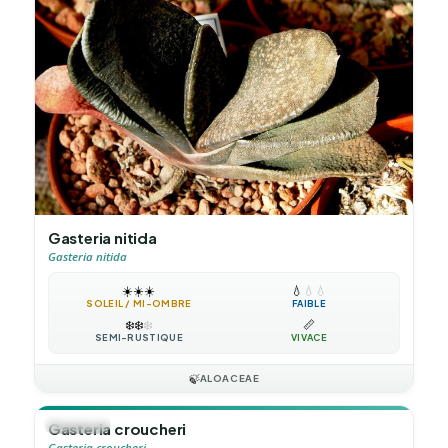
Gasteria nitida
Gasteria nitida
☀️
☀️
☀️
💧
💧
💧
SOLEIL / MI-OMBRE
FAIBLE
❄️
❄️
❄️
📏
SEMI-RUSTIQUE
VIVACE
🍃
ALOACEAE
🪴
VIVACE
Gasteria croucheri
Gasteria croucheri