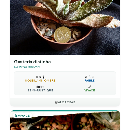
Gasteria disticha
Gasteria disticha
☀️
☀️
☀️
💧
💧
💧
SOLEIL / MI-OMBRE
FAIBLE
❄️
❄️
❄️
📏
SEMI-RUSTIQUE
VIVACE
🍃
ALOACEAE
🪴
VIVACE