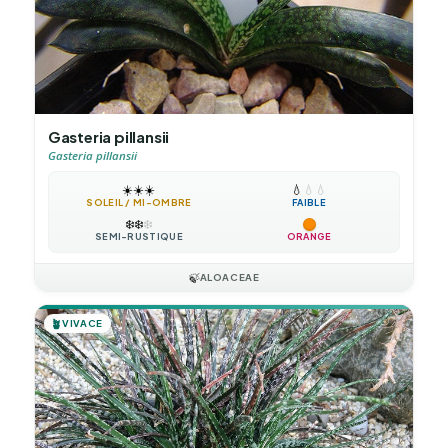
Gasteria pillansii
Gasteria pillansii
☀️
☀️
☀️
💧
💧
💧
SOLEIL / MI-OMBRE
FAIBLE
❄️
❄️
❄️
SEMI-RUSTIQUE
ORANGE
🍃
ALOACEAE
🪴
VIVACE