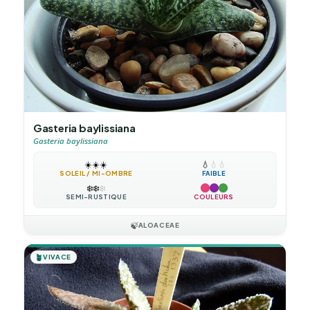
Gasteria baylissiana
Gasteria baylissiana
☀️
☀️
☀️
💧
💧
💧
SOLEIL / MI-OMBRE
FAIBLE
❄️
❄️
❄️
SEMI-RUSTIQUE
COULEURS
🍃
ALOACEAE
🪴
VIVACE