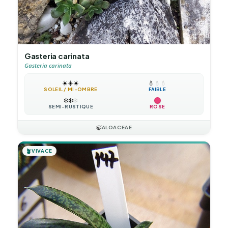
Gasteria carinata
Gasteria carinata
☀️
☀️
☀️
💧
💧
💧
SOLEIL / MI-OMBRE
FAIBLE
❄️
❄️
❄️
SEMI-RUSTIQUE
ROSE
🍃
ALOACEAE
🪴
VIVACE