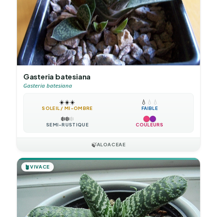
Gasteria batesiana
Gasteria batesiana
☀️
☀️
☀️
💧
💧
💧
SOLEIL / MI-OMBRE
FAIBLE
❄️
❄️
❄️
SEMI-RUSTIQUE
COULEURS
🍃
ALOACEAE
🪴
VIVACE