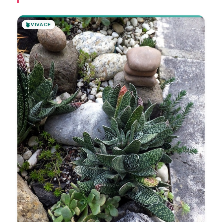
🪴
VIVACE