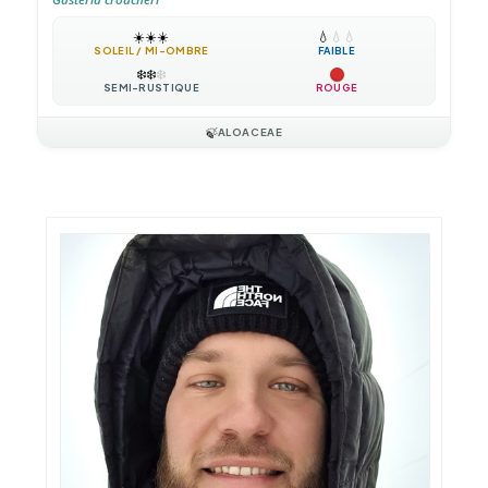
☀️
☀️
☀️
💧
💧
💧
SOLEIL / MI-OMBRE
FAIBLE
❄️
❄️
❄️
SEMI-RUSTIQUE
ROUGE
🍃
ALOACEAE