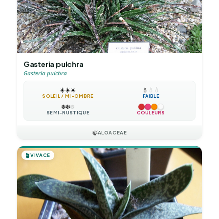
Gasteria pulchra
Gasteria pulchra
☀️
☀️
☀️
💧
💧
💧
SOLEIL / MI-OMBRE
FAIBLE
❄️
❄️
❄️
SEMI-RUSTIQUE
COULEURS
🍃
ALOACEAE
🪴
VIVACE