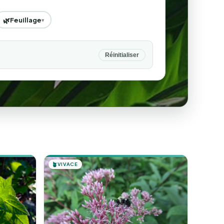
🌿
Feuillage
▾
Réinitialiser
🪴
VIVACE