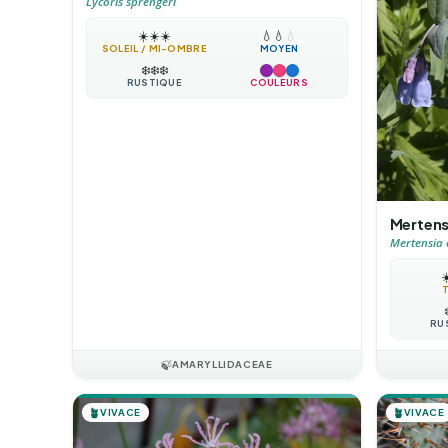
Lycoris sprengeri
☀️
☀️
☀️
💧
💧
💧
SOLEIL / MI-OMBRE
MOYEN
❄️
❄️
❄️
RUSTIQUE
COULEURS
Mertensi
Mertensia c
☀
RU
🍃
AMARYLLIDACEAE
🪴
VIVACE
🪴
VIVACE