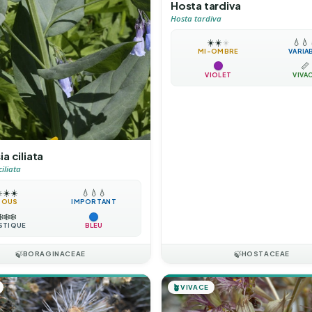
Hosta tardiva
Hosta tardiva
☀️
☀️
☀️
💧
💧
MI-OMBRE
VARIA
📏
VIOLET
VIVA
a ciliata
iliata
️
☀️
☀️
💧
💧
💧
TOUS
IMPORTANT
❄️
❄️
❄️
STIQUE
BLEU
🍃
BORAGINACEAE
🍃
HOSTACEAE
🪴
VIVACE