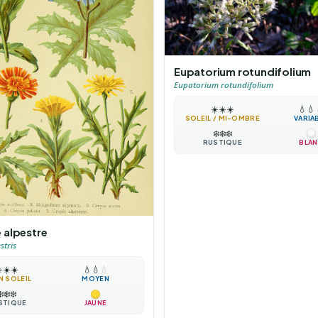
Eupatorium rotundifolium
Eupatorium rotundifolium
☀️
☀️
☀️
💧
💧
SOLEIL / MI-OMBRE
VARIA
❄️
❄️
❄️
RUSTIQUE
BLA
 alpestre
stris
️
☀️
☀️
💧
💧
💧
N SOLEIL
MOYEN
❄️
❄️
❄️
STIQUE
JAUNE