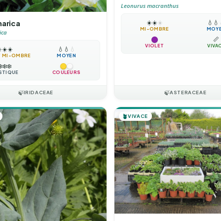
Leonurus macranthus
harica
☀️
☀️
☀️
💧
💧
MI-OMBRE
MOY
ica
📏
VIOLET
VIVA
️
☀️
☀️
💧
💧
💧
 / MI-OMBRE
MOYEN
❄️
❄️
❄️
STIQUE
COULEURS
🍃
IRIDACEAE
🍃
ASTERACEAE
🪴
VIVACE