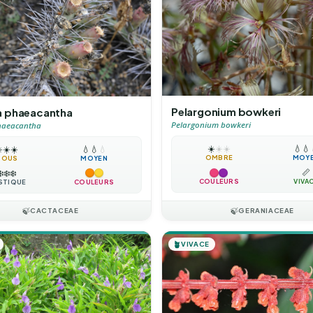
Pelargonium bowkeri
a phaeacantha
Pelargonium bowkeri
haeacantha
☀️
☀️
☀️
💧
💧
️
☀️
☀️
💧
💧
💧
OMBRE
MOY
TOUS
MOYEN
📏
❄️
❄️
❄️
COULEURS
VIVA
STIQUE
COULEURS
🍃
CACTACEAE
🍃
GERANIACEAE
🪴
VIVACE