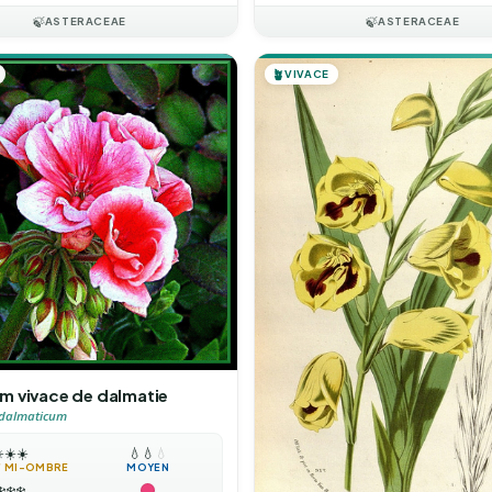
🍃
ASTERACEAE
🍃
ASTERACEAE
🪴
VIVACE
m vivace de dalmatie
dalmaticum
️
☀️
☀️
💧
💧
💧
 / MI-OMBRE
MOYEN
❄️
❄️
❄️