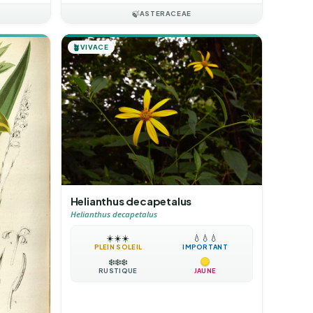
🍃
ASTERACEAE
🪴
VIVACE
Helianthus decapetalus
Helianthus decapetalus
☀️
☀️
☀️
💧
💧
💧
PLEIN SOLEIL
IMPORTANT
❄️
❄️
❄️
RUSTIQUE
JAUNE