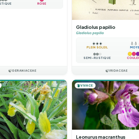
STIQUE
ROSE
Gladiolus papilio
Gladiolus papilio
☀️
☀️
☀️
💧
💧
PLEIN SOLEIL
MOY
❄️
❄️
❄️
SEMI-RUSTIQUE
COULE
🍃
GERANIACEAE
🍃
IRIDACEAE
🪴
VIVACE
Leonurus macranthus