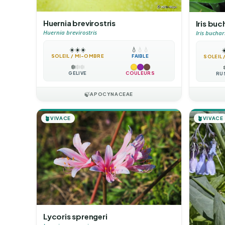
Huernia brevirostris
Iris buc
Huernia brevirostris
Iris buchar
☀️
☀️
☀️
💧
💧
💧
☀
SOLEIL / MI-OMBRE
FAIBLE
SOLEIL
❄️
❄️
❄️
GÉLIVE
COULEURS
RU
🍃
APOCYNACEAE
🪴
VIVACE
🪴
VIVACE
Lycoris sprengeri