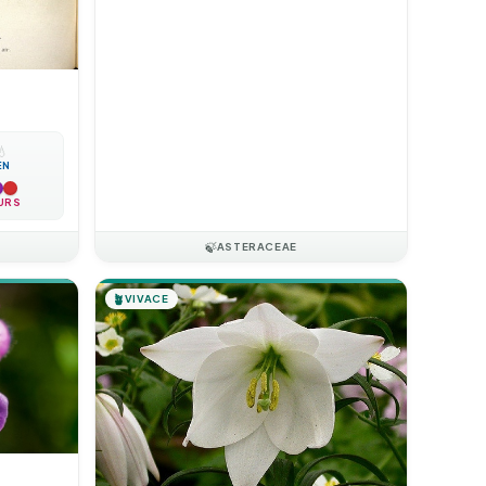
💧
EN
URS
🍃
ASTERACEAE
🪴
VIVACE