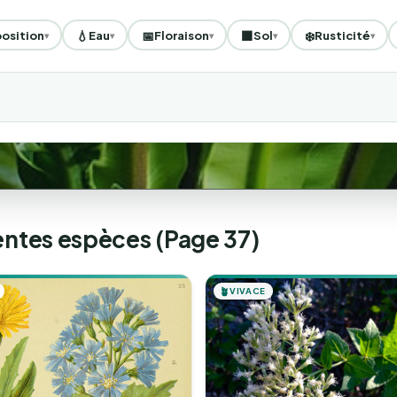
💧
📅
🟫
❄️
osition
Eau
Floraison
Sol
Rusticité
▾
▾
▾
▾
▾
érentes espèces (Page 37)
🪴
VIVACE