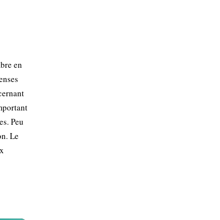
mbre en
tenses
cernant
important
es. Peu
on. Le
ux