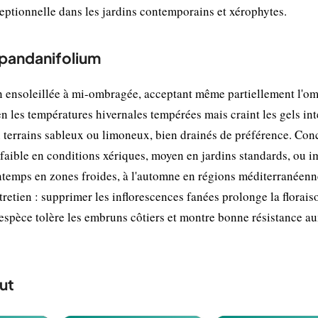
ceptionnelle dans les jardins contemporains et xérophytes.
 pandanifolium
 ensoleillée à mi-ombragée, acceptant même partiellement l'o
n les températures hivernales tempérées mais craint les gels in
en terrains sableux ou limoneux, bien drainés de préférence. Con
: faible en conditions xériques, moyen en jardins standards, ou 
printemps en zones froides, à l'automne en régions méditerranéenn
tretien : supprimer les inflorescences fanées prolonge la florais
e espèce tolère les embruns côtiers et montre bonne résistance a
ut