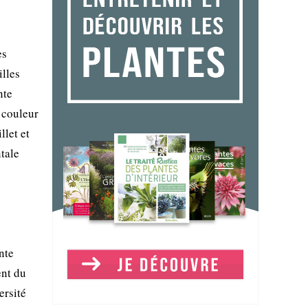
es
illes
nte
 couleur
llet et
ntale
nte
ent du
ersité