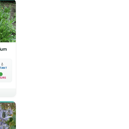
lium

💧
TANT
EURS