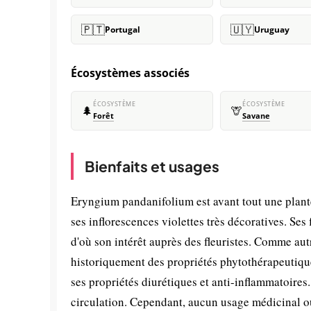
🇵🇹
🇺🇾
Portugal
Uruguay
Écosystèmes associés
ÉCOSYSTÈME
ÉCOSYSTÈME
🌲
🦒
Forêt
Savane
Bienfaits et usages
Eryngium pandanifolium est avant tout une plante
ses inflorescences violettes très décoratives. Ses
d'où son intérêt auprès des fleuristes. Comme au
historiquement des propriétés phytothérapeutique
ses propriétés diurétiques et anti-inflammatoire
circulation. Cependant, aucun usage médicinal ou