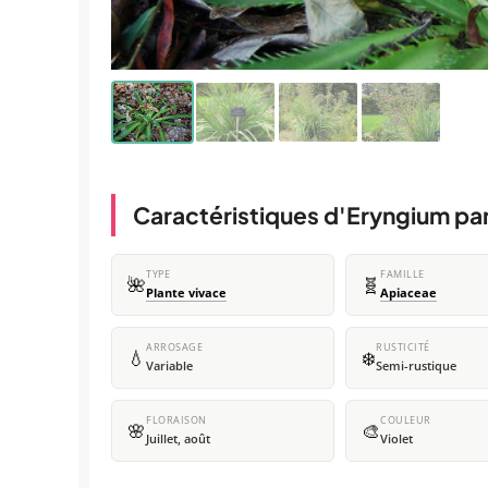
Caractéristiques d'Eryngium pa
TYPE
FAMILLE
🌺
🧬
Plante vivace
Apiaceae
ARROSAGE
RUSTICITÉ
💧
❄️
Variable
Semi-rustique
FLORAISON
COULEUR
🌸
🎨
Juillet, août
Violet