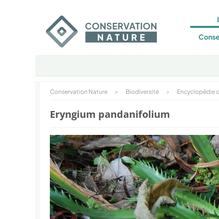
Conse
Conservation Nature
>
Biodiversité
>
Encyclopédie d
Eryngium pandanifolium