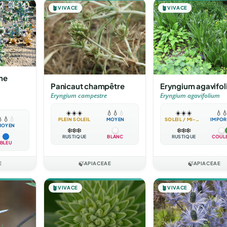
🪴
VIVACE
🪴
VIVACE
me
Panicaut champêtre
Eryngium agavifo
Eryngium campestre
Eryngium agavifolium
☀️
☀️
☀️
💧
💧
💧
☀️
☀️
☀️
💧


💧
💧
PLEIN SOLEIL
MOYEN
SOLEIL / MI-OMBRE
IMPOR
MOYEN
❄️
❄️
❄️
❄️
❄️
❄️
RUSTIQUE
BLANC
RUSTIQUE
COUL
BLEU
E
🍃
APIACEAE
🍃
APIACEAE
🪴
VIVACE
🪴
VIVACE