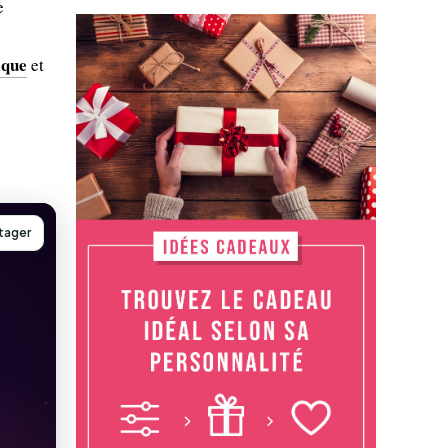
e
ique
et