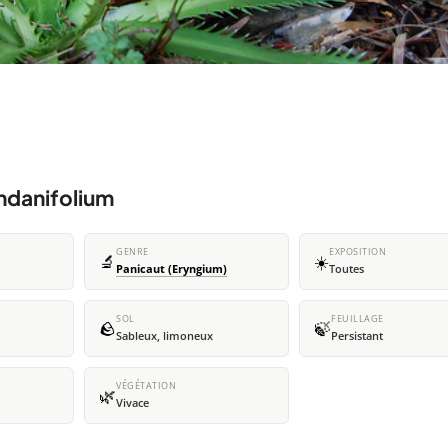
ndanifolium
GENRE
EXPOSITION
🔬
☀️
Panicaut (Eryngium)
Toutes
SOL
FEUILLAGE
🪨
🍃
Sableux, limoneux
Persistant
VÉGÉTATION
🌿
Vivace