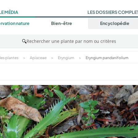
LE MÉDIA
LES DOSSIERS COMPLE
rvation nature
Bien-être
Encyclopédie
🔍
Rechercher une plante par nom ou critères
es plantes
>
Apiaceae
>
Eryngium
>
Eryngium pandanifolium