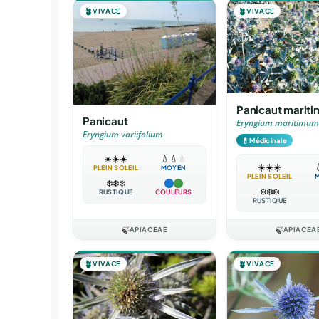
🪴
VIVACE
🪴
VIVACE
Panicaut mariti
Panicaut
Eryngium maritimum
Eryngium variifolium
💊
Médicinale
☀️
☀️
☀️
💧
💧
💧
☀️
☀️
☀️

PLEIN SOLEIL
MOYEN
PLEIN SOLEIL
❄️
❄️
❄️
❄️
❄️
❄️
RUSTIQUE
COULEURS
RUSTIQUE
🍃
APIACEAE
🍃
APIACEA
🪴
VIVACE
🪴
VIVACE