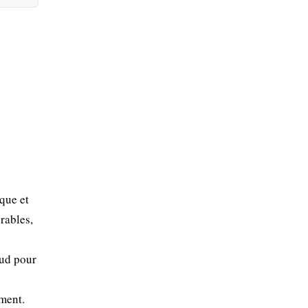
que et
urables,
Sud pour
ement.