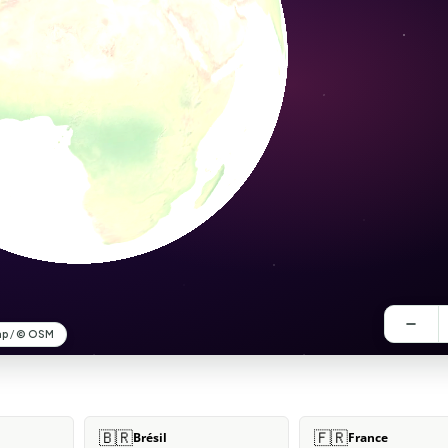
🇧🇷
🇫🇷
Brésil
France