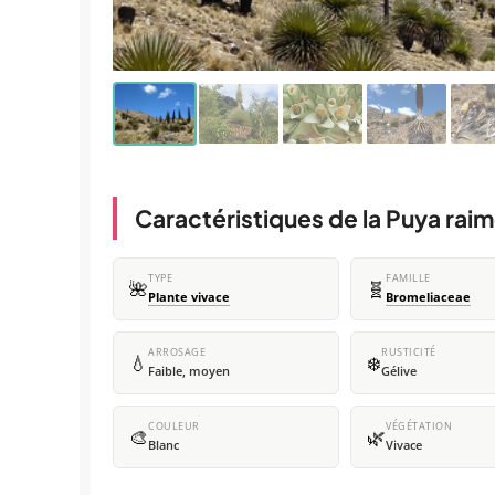
Caractéristiques de la Puya raim
TYPE
FAMILLE
🌺
🧬
Plante vivace
Bromeliaceae
ARROSAGE
RUSTICITÉ
💧
❄️
Faible, moyen
Gélive
COULEUR
VÉGÉTATION
🎨
🌿
Blanc
Vivace