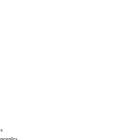
es
s peuples