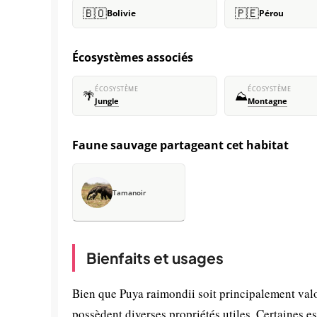
🇧🇴
🇵🇪
Bolivie
Pérou
Écosystèmes associés
ÉCOSYSTÈME
ÉCOSYSTÈME
🌴
⛰️
Jungle
Montagne
Faune sauvage partageant cet habitat
Tamanoir
Bienfaits et usages
Bien que Puya raimondii soit principalement val
possèdent diverses propriétés utiles. Certaines e