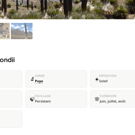
ondii
GENRE
EXPOSITION
🔬
☀️
Puya
Soleil
FEUILLAGE
FLORAISON
🍃
🌸
Persistant
Juin, juillet, août