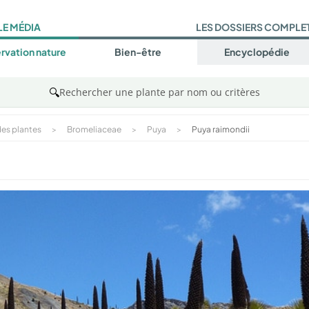
LE MÉDIA
LES DOSSIERS COMPLE
rvation nature
Bien-être
Encyclopédie
🔍
Rechercher une plante par nom ou critères
es plantes
>
Bromeliaceae
>
Puya
>
Puya raimondii