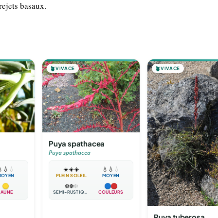
 rejets basaux.
🪴
VIVACE
🪴
VIVACE
Puya spathacea
Puya spathacea

💧
💧
☀️
☀️
☀️
💧
💧
💧
MOYEN
PLEIN SOLEIL
MOYEN
❄️
❄️
❄️
JAUNE
SEMI-RUSTIQUE
COULEURS
Puya tuberosa