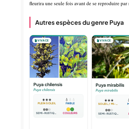
fleurira une seule fois avant de se reproduire par
Autres espèces du genre Puya
🪴
VIVACE
🪴
VIVACE
Puya chilensis
Puya mirabilis
Puya chilensis
Puya mirabilis
☀️
☀️
☀️
💧
💧
💧
☀️
☀️
☀️

PLEIN SOLEIL
FAIBLE
SOLEIL / MI-OMBRE
❄️
❄️
❄️
❄️
❄️
❄️
SEMI-RUSTIQUE
COULEURS
SEMI-RUSTIQUE