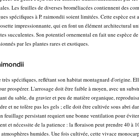
ales. Les feuilles de diverses broméliacées contiennent des co
ques spécifiques à P. raimondii soient limitées. Cette espèce est 
 rosette impressionnante, qui en font un élément architectural u
ntes succulentes. Son potentiel ornemental en fait une espèce d
sionnés par les plantes rares et exotiques.
aimondii
très spécifiques, reflétant son habitat montagnard d'origine. El
r prospérer. L'arrosage doit être faible à moyen, avec un subst
ant du sable, du gravier et peu de matière organique, reproduisa
e et ne tolère pas les gels ; elle doit être cultivée sous abri da
n feuillage persistant requiert une bonne ventilation pour éviter
ent et nécessite de la patience : la floraison peut prendre 40 à 1
les atmosphères humides. Une fois cultivée, cette vivace monocar