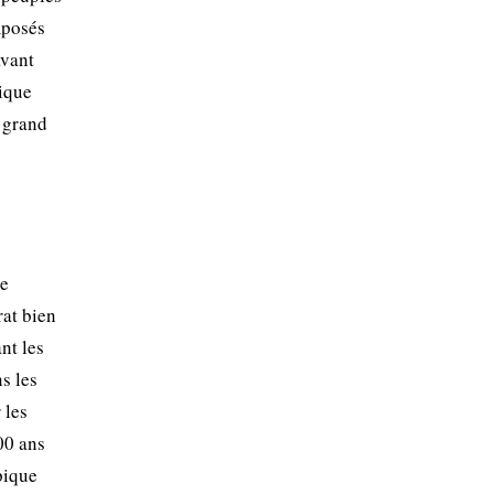
mposés
avant
nique
e grand
le
rat bien
nt les
ns les
 les
00 ans
pique