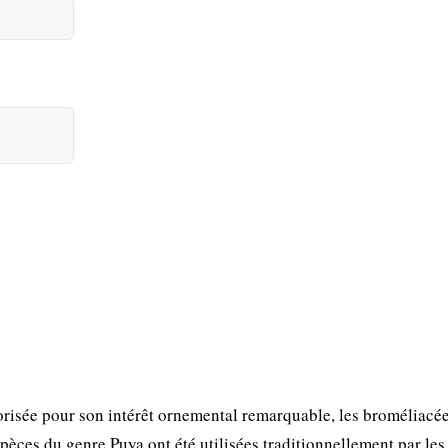
orisée pour son intérêt ornemental remarquable, les broméliacé
spèces du genre Puya ont été utilisées traditionnellement par le