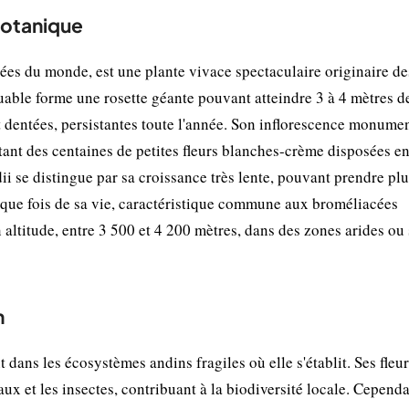
botanique
ées du monde, est une plante vivace spectaculaire originaire d
able forme une rosette géante pouvant atteindre 3 à 4 mètres d
t dentées, persistantes toute l'année. Son inflorescence monume
rtant des centaines de petites fleurs blanches-crème disposées e
i se distingue par sa croissance très lente, pouvant prendre plu
nique fois de sa vie, caractéristique commune aux broméliacées
altitude, entre 3 500 et 4 200 mètres, dans des zones arides ou
n
dans les écosystèmes andins fragiles où elle s'établit. Ses fleu
aux et les insectes, contribuant à la biodiversité locale. Cependa