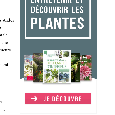
es Andes
e
ntale
n une
sieurs
 semi-
rs
nt,