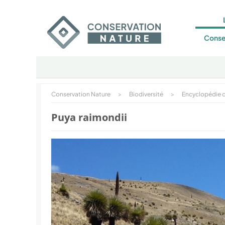
Conse
Conservation Nature
>
Biodiversité
>
Encyclopédie d
Puya raimondii