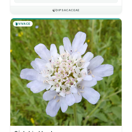
🍃
DIPSACACEAE
🪴
VIVACE