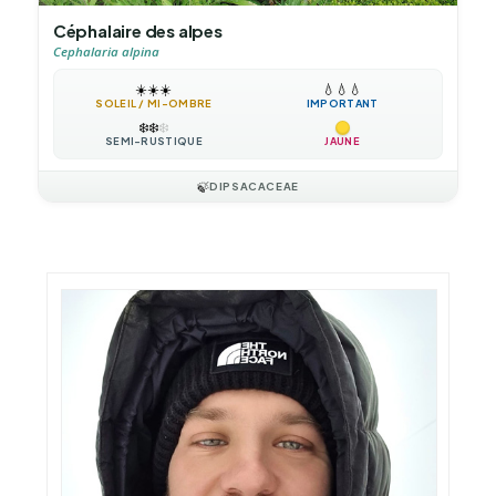
Céphalaire des alpes
Cephalaria alpina
☀️
☀️
☀️
💧
💧
💧
SOLEIL / MI-OMBRE
IMPORTANT
❄️
❄️
❄️
SEMI-RUSTIQUE
JAUNE
🍃
DIPSACACEAE