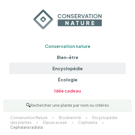
Conservation nature
Bien-être
Encyclopédie
Écologie
Idée cadeau
🔍
Rechercher une plante par nom ou critères
Conservation Nature
>
Biodiversité
>
Encyclopédie
des plantes
>
Dipsacaceae
>
Cephalaria
>
Cephalaria radiata