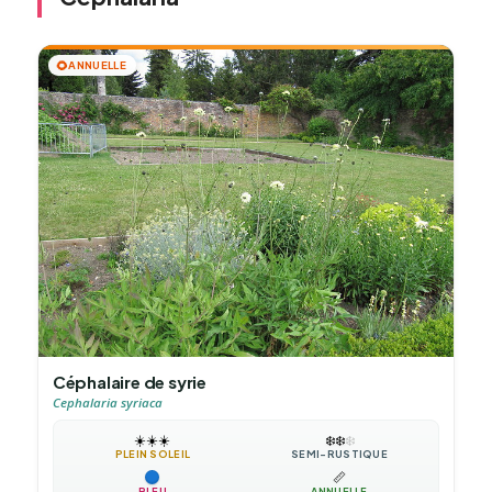
🌻
ANNUELLE
Céphalaire de syrie
Cephalaria syriaca
☀️
☀️
☀️
❄️
❄️
❄️
PLEIN SOLEIL
SEMI-RUSTIQUE
📏
BLEU
ANNUELLE