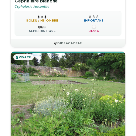
Céphalaire blanche
Cephalaria leucantha
☀️
☀️
☀️
💧
💧
💧
SOLEIL / MI-OMBRE
IMPORTANT
❄️
❄️
❄️
SEMI-RUSTIQUE
BLANC
🍃
DIPSACACEAE
🪴
VIVACE