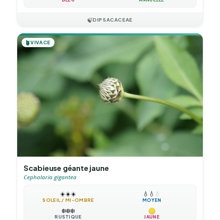
🍃
DIPSACACEAE
🪴
VIVACE
Scabieuse géante jaune
Cephalaria gigantea
☀️
☀️
☀️
💧
💧
💧
SOLEIL / MI-OMBRE
MOYEN
❄️
❄️
❄️
RUSTIQUE
JAUNE