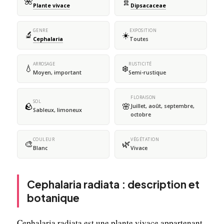
🌺
🧬
Plante vivace
Dipsacaceae
GENRE
EXPOSITION
🔬
☀️
Cephalaria
Toutes
ARROSAGE
RUSTICITÉ
💧
❄️
Moyen, important
Semi-rustique
FLORAISON
SOL
🪨
🌸
Juillet, août, septembre,
Sableux, limoneux
octobre
COULEUR
VÉGÉTATION
🎨
🌿
Blanc
Vivace
Cephalaria radiata : description et
botanique
Cephalaria radiata est une plante vivace appartenant