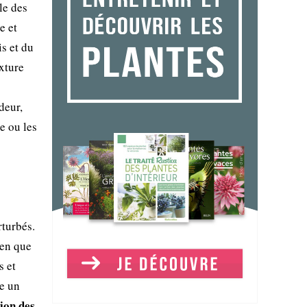
le des
e et
s et du
exture
deur,
le ou les
rturbés.
ien que
s et
re un
tion des