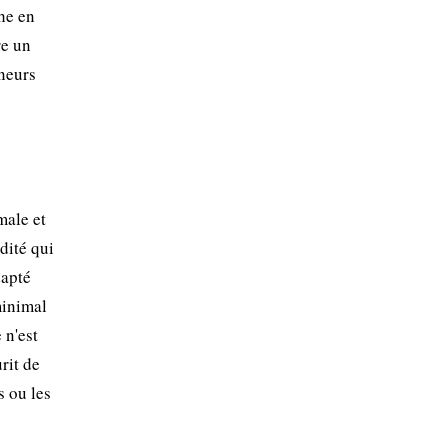
he en
re un
nneurs
male et
dité qui
dapté
minimal
 n'est
urit de
s ou les