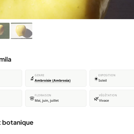
mila
GENRE
EXPOSITION
🔬
☀️
Ambroisie (Ambrosia)
Soleil
FLORAISON
VÉGÉTATION
🌸
🌿
Mai, juin, juillet
Vivace
t botanique