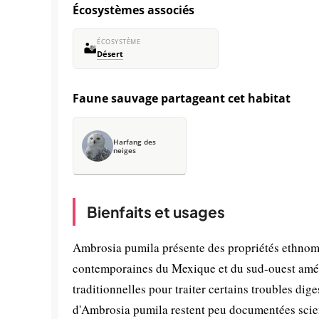
Écosystèmes associés
ÉCOSYSTÈME
🏜️
Désert
Faune sauvage partageant cet habitat
Harfang des
neiges
Bienfaits et usages
Ambrosia pumila présente des propriétés ethnomé
contemporaines du Mexique et du sud-ouest améri
traditionnelles pour traiter certains troubles dig
d'Ambrosia pumila restent peu documentées scien