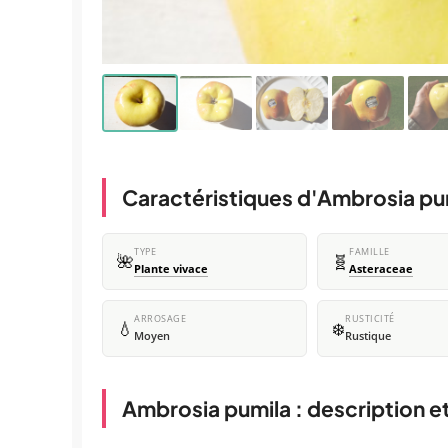
Caractéristiques d'Ambrosia pu
TYPE
FAMILLE
🌺
🧬
Plante vivace
Asteraceae
ARROSAGE
RUSTICITÉ
💧
❄️
Moyen
Rustique
Ambrosia pumila : description e