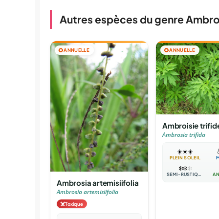
Autres espèces du genre Ambro
🌻
ANNUELLE
🌻
ANNUELLE
Ambroisie trifid
Ambrosia trifida
☀️
☀️
☀️

PLEIN SOLEIL
❄️
❄️
❄️
SEMI-RUSTIQUE
AN
Ambrosia artemisiifolia
Ambrosia artemisiifolia
☠️
Toxique