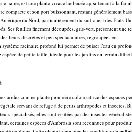
 naine, est une plante vivace herbacée appartenant à la famil
ure compacte et son port buissonnant, restant généralement bass
 d'Amérique du Nord, particulièrement du sud-ouest des États-Uni
bés. Ses feuilles finement découpées, gris-vert, présentent une t
 des fleurs discrètes et peu spectaculaires, regroupées en
on système racinaire profond lui permet de puiser l'eau en profon
espèce de petite taille, idéale pour les jardins en terrain diffici
n
es arides comme plante pionnière colonisatrice des espaces pe
 végétale servant de refuge à de petits arthropodes et insectes. B
teurs spécialisés, elles sont visitées par des insectes généraliste
ndant, certaines espèces d'Ambrosia sont reconnues pour produi
pollu
santé publique. Cette plante tolère bien les conditions de