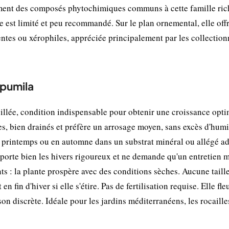
ement des composés phytochimiques communs à cette famille ric
e est limité et peu recommandé. Sur le plan ornemental, elle off
entes ou xérophiles, appréciée principalement par les collectio
 pumila
llée, condition indispensable pour obtenir une croissance opti
res, bien drainés et préfère un arrosage moyen, sans excès d'humi
au printemps ou en automne dans un substrat minéral ou allégé a
pporte bien les hivers rigoureux et ne demande qu'un entretien 
nts : la plante prospère avec des conditions sèches. Aucune taille
fin d'hiver si elle s'étire. Pas de fertilisation requise. Elle fle
son discrète. Idéale pour les jardins méditerranéens, les rocaille