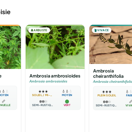
isie
🌲
ARBUSTE
🪴
VIVACE
Ambrosia
e
Ambrosia ambrosioides
cheiranthifolia
Ambrosia ambrosioides
Ambrosia cheiranthifoli

💧
💧
☀️
☀️
☀️
💧
💧
💧
☀️
☀️
☀️
💧

MOYEN
SOLEIL / MI-OMBRE
MOYEN
PLEIN SOLEIL
FAI
📏
❄️
❄️
❄️
❄️
❄️
❄️

NUELLE
SEMI-RUSTIQUE
VERT
SEMI-RUSTIQUE
VIV