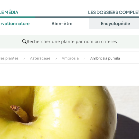
LE MÉDIA
LES DOSSIERS COMPLE
rvation nature
Bien-être
Encyclopédie
🔍
Rechercher une plante par nom ou critères
es plantes
>
Asteraceae
>
Ambrosia
>
Ambrosia pumila