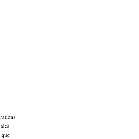
rations
nales
t que