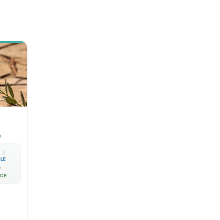
a

💧
BLE

ACE