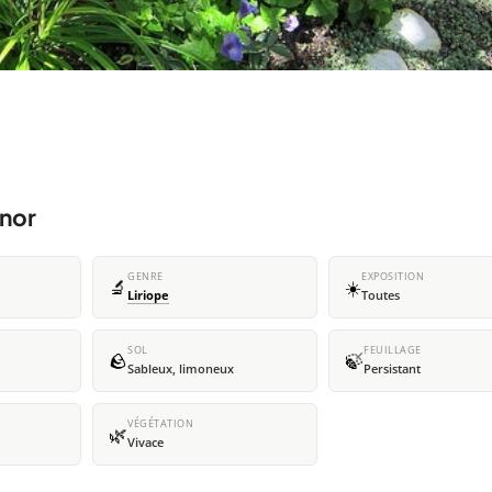
inor
GENRE
EXPOSITION
🔬
☀️
Liriope
Toutes
SOL
FEUILLAGE
🪨
🍃
Sableux, limoneux
Persistant
VÉGÉTATION
🌿
Vivace