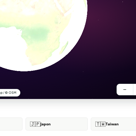
🇯🇵
🇹🇼
Japon
Taïwan