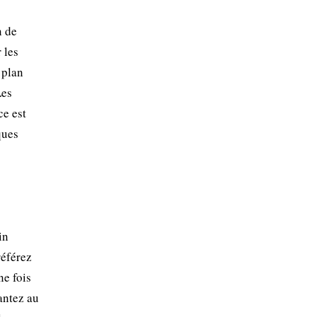
n de
 les
 plan
Les
ce est
ques
in
référez
ne fois
lantez au