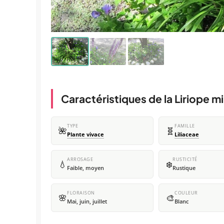
Caractéristiques de la Liriope m
TYPE
FAMILLE
🌺
🧬
Plante vivace
Liliaceae
ARROSAGE
RUSTICITÉ
💧
❄️
Faible, moyen
Rustique
FLORAISON
COULEUR
🌸
🎨
Mai, juin, juillet
Blanc