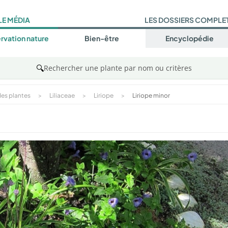
LE MÉDIA
LES DOSSIERS COMPLE
rvation nature
Bien-être
Encyclopédie
🔍
Rechercher une plante par nom ou critères
es plantes
>
Liliaceae
>
Liriope
>
Liriope minor