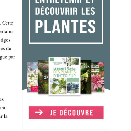
. Cette
ertains
 tiges
ues du
ngue par
es
ant
r la