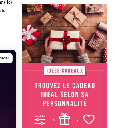
ns les
cts