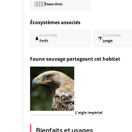
🇺🇸
États-Unis
Écosystèmes associés
ÉCOSYSTÈME
ÉCOSYSTÈME
🌲
🌴
Forêt
Jungle
Faune sauvage partageant cet habitat
L’aigle impérial
Bienfaits et usages