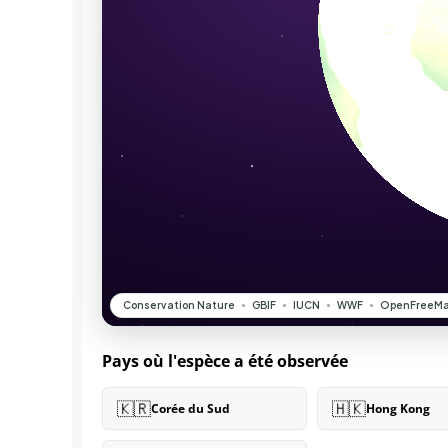
Pays où l'espèce a été observée
🇰🇷
🇭🇰
Corée du Sud
Hong Kong