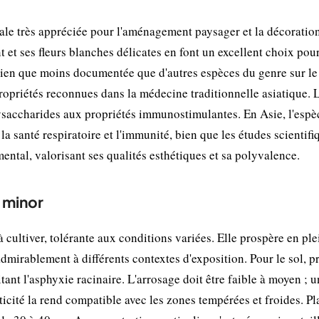
ale très appréciée pour l'aménagement paysager et la décoratio
t et ses fleurs blanches délicates en font un excellent choix pour
. Bien que moins documentée que d'autres espèces du genre sur le
ropriétés reconnues dans la médecine traditionnelle asiatique. 
ysaccharides aux propriétés immunostimulantes. En Asie, l'espè
la santé respiratoire et l'immunité, bien que les études scientifi
ental, valorisant ses qualités esthétiques et sa polyvalence.
e minor
 cultiver, tolérante aux conditions variées. Elle prospère en ple
mirablement à différents contextes d'exposition. Pour le sol, p
ant l'asphyxie racinaire. L'arrosage doit être faible à moyen ; u
usticité la rend compatible avec les zones tempérées et froides. P