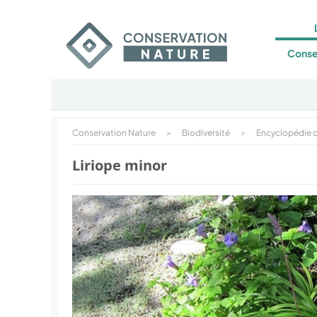
Conse
Conservation Nature
>
Biodiversité
>
Encyclopédie d
Liriope minor