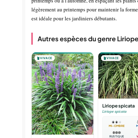
printemps ou à l'automne, en espaçant les plants d
légèrement au printemps pour maintenir la forme.
est idéale pour les jardiniers débutants.
Autres espèces du genre Liriop
🪴
VIVACE
🪴
VIVACE
Liriope spicata
Liriope spicata
☀️
☀️
☀️

MI-OMBRE
❄️
❄️
❄️
RUSTIQUE