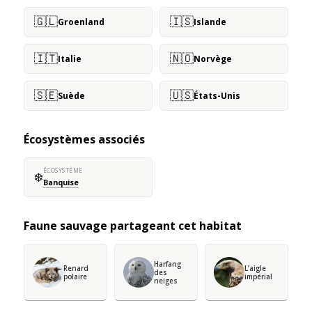
🇬🇱
🇮🇸
Groenland
Islande
🇮🇹
🇳🇴
Italie
Norvège
🇸🇪
🇺🇸
Suède
États-Unis
Écosystèmes associés
ÉCOSYSTÈME
❄️
Banquise
Faune sauvage partageant cet habitat
Harfang
Renard
L’aigle
des
polaire
impérial
neiges