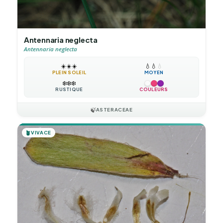
Antennaria neglecta
Antennaria neglecta
☀️
☀️
☀️
💧
💧
💧
PLEIN SOLEIL
MOYEN
❄️
❄️
❄️
RUSTIQUE
COULEURS
🍃
ASTERACEAE
🪴
VIVACE