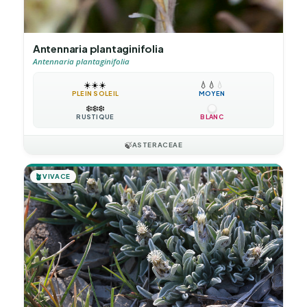
Antennaria plantaginifolia
Antennaria plantaginifolia
☀️
☀️
☀️
💧
💧
💧
PLEIN SOLEIL
MOYEN
❄️
❄️
❄️
RUSTIQUE
BLANC
🍃
ASTERACEAE
🪴
VIVACE