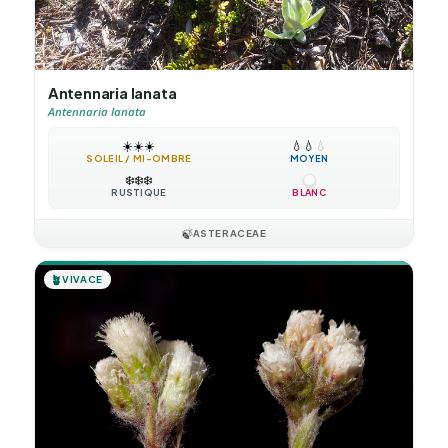
Antennaria lanata
Antennaria lanata
☀️
☀️
☀️
💧
💧
💧
SOLEIL / MI-OMBRE
MOYEN
❄️
❄️
❄️
RUSTIQUE
BLANC
🍃
ASTERACEAE
🪴
VIVACE