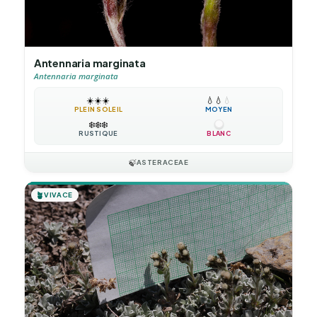
Antennaria marginata
Antennaria marginata
☀️
☀️
☀️
💧
💧
💧
PLEIN SOLEIL
MOYEN
❄️
❄️
❄️
RUSTIQUE
BLANC
🍃
ASTERACEAE
🪴
VIVACE