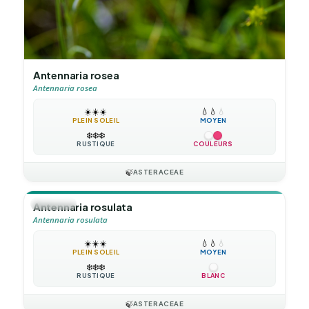
Antennaria rosea
Antennaria rosea
☀️
☀️
☀️
💧
💧
💧
PLEIN SOLEIL
MOYEN
❄️
❄️
❄️
RUSTIQUE
COULEURS
🍃
ASTERACEAE
🪴
VIVACE
Antennaria rosulata
Antennaria rosulata
☀️
☀️
☀️
💧
💧
💧
PLEIN SOLEIL
MOYEN
❄️
❄️
❄️
RUSTIQUE
BLANC
🍃
ASTERACEAE