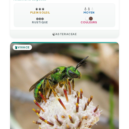
☀️
☀️
☀️
💧
💧
💧
PLEIN SOLEIL
MOYEN
❄️
❄️
❄️
RUSTIQUE
COULEURS
🍃
ASTERACEAE
🪴
VIVACE