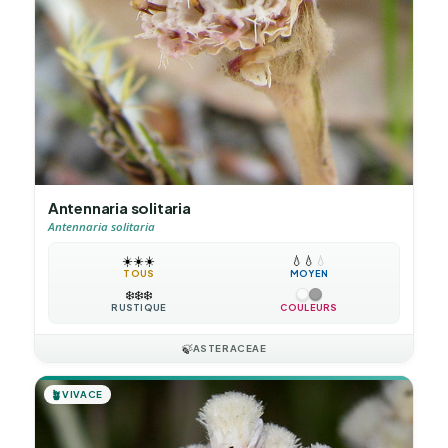
Antennaria solitaria
Antennaria solitaria
☀️
☀️
☀️
💧
💧
💧
TOUS
MOYEN
❄️
❄️
❄️
RUSTIQUE
COULEURS
🍃
ASTERACEAE
🪴
VIVACE