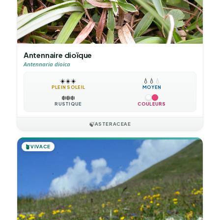
Antennaire dioïque
Antennaria dioica
☀️
☀️
☀️
💧
💧
💧
PLEIN SOLEIL
MOYEN
❄️
❄️
❄️
RUSTIQUE
COULEURS
🍃
ASTERACEAE
🪴
VIVACE