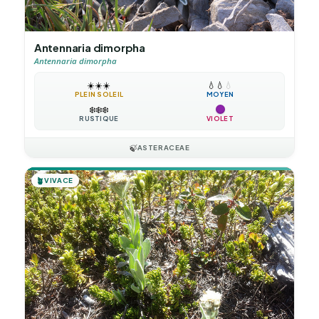
Antennaria dimorpha
Antennaria dimorpha
☀️
☀️
☀️
💧
💧
💧
PLEIN SOLEIL
MOYEN
❄️
❄️
❄️
RUSTIQUE
VIOLET
🍃
ASTERACEAE
🪴
VIVACE