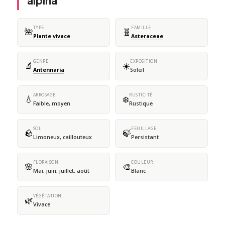
alpina
TYPE
FAMILLE
🌺
🧬
Plante vivace
Asteraceae
GENRE
EXPOSITION
🔬
☀️
Antennaria
Soleil
ARROSAGE
RUSTICITÉ
💧
❄️
Faible, moyen
Rustique
SOL
FEUILLAGE
🪨
🍃
Limoneux, caillouteux
Persistant
FLORAISON
COULEUR
🌸
🎨
Mai, juin, juillet, août
Blanc
VÉGÉTATION
🌿
Vivace