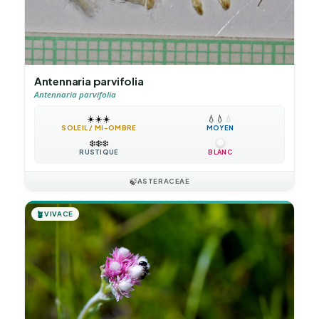
Antennaria parvifolia
Antennaria parvifolia
☀️
☀️
☀️
💧
💧
💧
SOLEIL / MI-OMBRE
MOYEN
❄️
❄️
❄️
RUSTIQUE
BLANC
🍃
ASTERACEAE
🪴
VIVACE