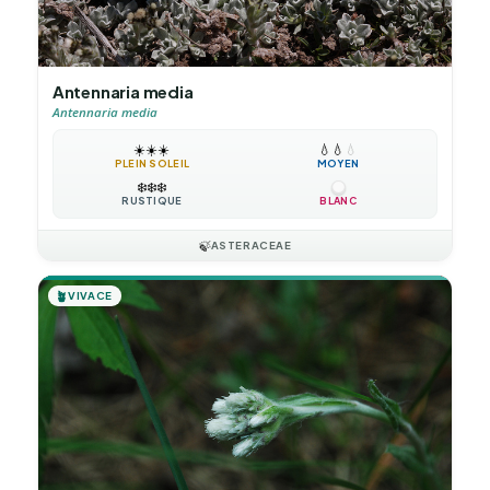
Antennaria media
Antennaria media
☀️
☀️
☀️
💧
💧
💧
PLEIN SOLEIL
MOYEN
❄️
❄️
❄️
RUSTIQUE
BLANC
🍃
ASTERACEAE
🪴
VIVACE