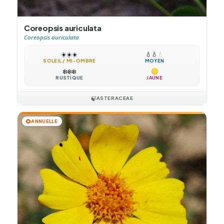
Coreopsis auriculata
Coreopsis auriculata
☀️
☀️
☀️
💧
💧
💧
SOLEIL / MI-OMBRE
MOYEN
❄️
❄️
❄️
RUSTIQUE
JAUNE
🍃
ASTERACEAE
🌻
ANNUELLE