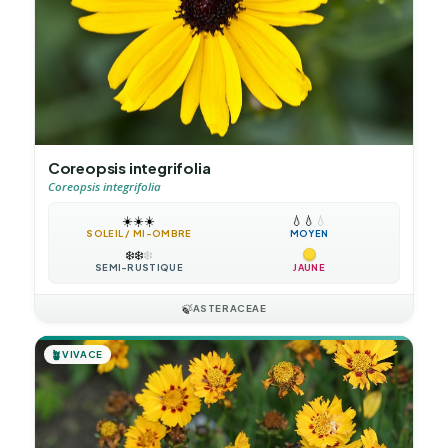
Coreopsis integrifolia
Coreopsis integrifolia
☀️
☀️
☀️
💧
💧
💧
SOLEIL / MI-OMBRE
MOYEN
❄️
❄️
❄️
SEMI-RUSTIQUE
JAUNE
🍃
ASTERACEAE
🪴
VIVACE