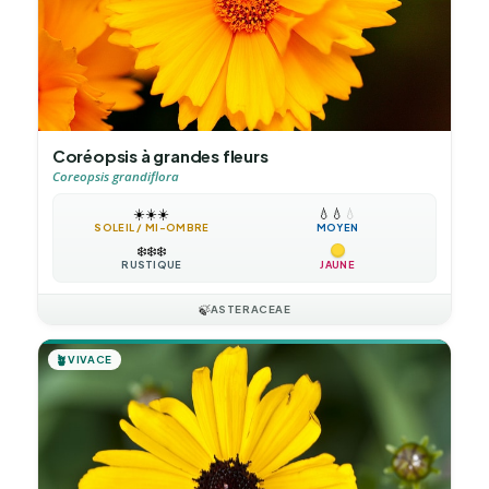
Coréopsis à grandes fleurs
Coreopsis grandiflora
☀️
☀️
☀️
💧
💧
💧
SOLEIL / MI-OMBRE
MOYEN
❄️
❄️
❄️
RUSTIQUE
JAUNE
🍃
ASTERACEAE
🪴
VIVACE