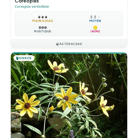
Coreopsis
Coreopsis verticillata
☀️
☀️
☀️
💧
💧
💧
PLEIN SOLEIL
MOYEN
❄️
❄️
❄️
RUSTIQUE
JAUNE
🍃
ASTERACEAE
🪴
VIVACE