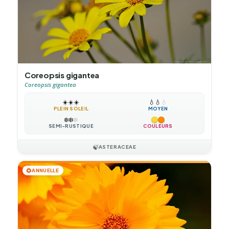
Coreopsis gigantea
Coreopsis gigantea
☀️
☀️
☀️
💧
💧
💧
PLEIN SOLEIL
MOYEN
❄️
❄️
❄️
SEMI-RUSTIQUE
COULEURS
🍃
ASTERACEAE
🌻
ANNUELLE