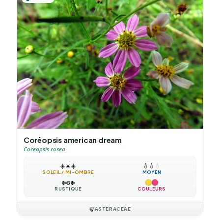
Coréopsis american dream
Coreopsis rosea
☀️
☀️
☀️
💧
💧
💧
SOLEIL / MI-OMBRE
MOYEN
❄️
❄️
❄️
RUSTIQUE
COULEURS
🍃
ASTERACEAE