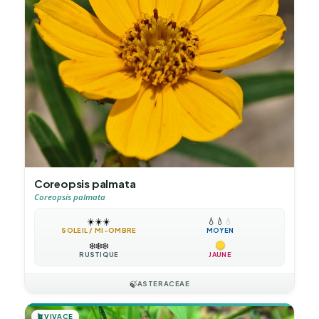
Coreopsis palmata
Coreopsis palmata
☀️
☀️
☀️
💧
💧
💧
SOLEIL / MI-OMBRE
MOYEN
❄️
❄️
❄️
RUSTIQUE
JAUNE
🍃
ASTERACEAE
🪴
VIVACE