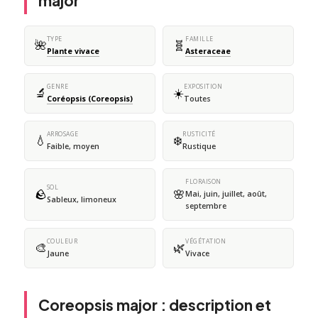
major
TYPE
FAMILLE
🌺
🧬
Plante vivace
Asteraceae
GENRE
EXPOSITION
🔬
☀️
Coréopsis (Coreopsis)
Toutes
ARROSAGE
RUSTICITÉ
💧
❄️
Faible, moyen
Rustique
FLORAISON
SOL
🪨
🌸
Mai, juin, juillet, août,
Sableux, limoneux
septembre
COULEUR
VÉGÉTATION
🎨
🌿
Jaune
Vivace
Coreopsis major : description et