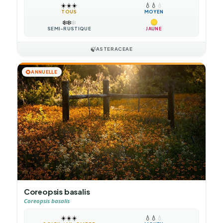
☀️
☀️
☀️
💧
💧
💧
TOUS
MOYEN
❄️
❄️
❄️
SEMI-RUSTIQUE
JAUNE
🍃
ASTERACEAE
🌻
ANNUELLE
Coreopsis basalis
Coreopsis basalis
☀️
☀️
☀️
💧
💧
💧