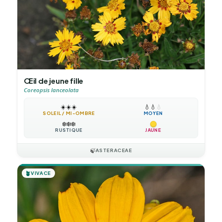
Œil de jeune fille
Coreopsis lanceolata
☀️
☀️
☀️
💧
💧
💧
SOLEIL / MI-OMBRE
MOYEN
❄️
❄️
❄️
RUSTIQUE
JAUNE
🍃
ASTERACEAE
🪴
VIVACE