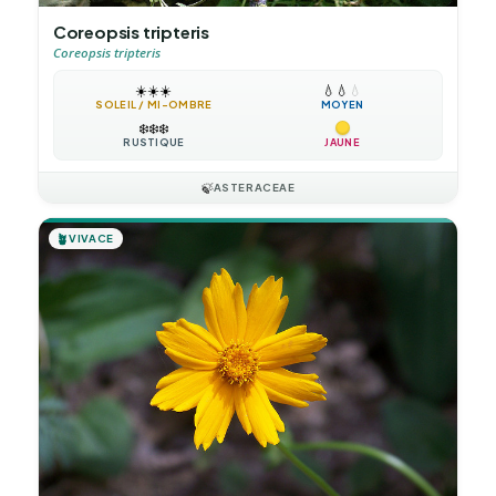
Coreopsis tripteris
Coreopsis tripteris
☀️
☀️
☀️
💧
💧
💧
SOLEIL / MI-OMBRE
MOYEN
❄️
❄️
❄️
RUSTIQUE
JAUNE
🍃
ASTERACEAE
🪴
VIVACE