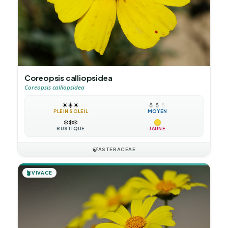
Coreopsis calliopsidea
Coreopsis calliopsidea
☀️
☀️
☀️
💧
💧
💧
PLEIN SOLEIL
MOYEN
❄️
❄️
❄️
RUSTIQUE
JAUNE
🍃
ASTERACEAE
🪴
VIVACE