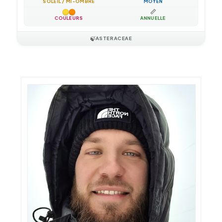
SOLEIL / MI-OMBRE
MOYEN
📏
COULEURS
ANNUELLE
🍃
ASTERACEAE