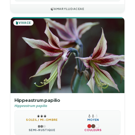
🍃
AMARYLLIDACEAE
🪴
VIVACE
Hippeastrum papilio
Hippeastrum papilio
☀️
☀️
☀️
💧
💧
💧
SOLEIL / MI-OMBRE
MOYEN
❄️
❄️
❄️
SEMI-RUSTIQUE
COULEURS