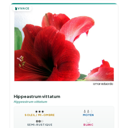
🪴
VIVACE
Hippeastrum vittatum
Hippeastrum vittatum
☀️
☀️
☀️
💧
💧
💧
SOLEIL / MI-OMBRE
MOYEN
❄️
❄️
❄️
SEMI-RUSTIQUE
BLANC