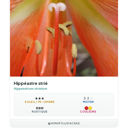
Hippéastre strié
Hippeastrum striatum
☀️
☀️
☀️
💧
💧
💧
SOLEIL / MI-OMBRE
MOYEN
❄️
❄️
❄️
RUSTIQUE
COULEURS
🍃
AMARYLLIDACEAE