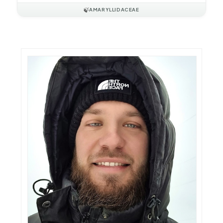
🍃
AMARYLLIDACEAE