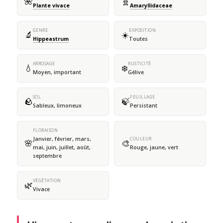
🌺
🧬
Plante vivace
Amaryllidaceae
GENRE
EXPOSITION
🔬
☀️
Hippeastrum
Toutes
ARROSAGE
RUSTICITÉ
💧
❄️
Moyen, important
Gélive
SOL
FEUILLAGE
🪨
🍃
Sableux, limoneux
Persistant
FLORAISON
Janvier, février, mars,
COULEUR
🌸
🎨
mai, juin, juillet, août,
Rouge, jaune, vert
septembre
VÉGÉTATION
🌿
Vivace