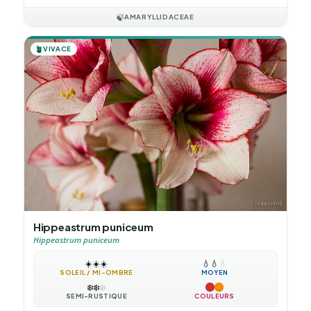
🍃
AMARYLLIDACEAE
🪴
VIVACE
Hippeastrum puniceum
Hippeastrum puniceum
☀️
☀️
☀️
💧
💧
💧
SOLEIL / MI-OMBRE
MOYEN
❄️
❄️
❄️
SEMI-RUSTIQUE
COULEURS