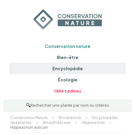
Conservation nature
Bien-être
Encyclopédie
Écologie
Idée cadeau
🔍
Rechercher une plante par nom ou critères
Conservation Nature
>
Biodiversité
>
Encyclopédie
des plantes
>
Amaryllidaceae
>
Hippeastrum
>
Hippeastrum aulicum