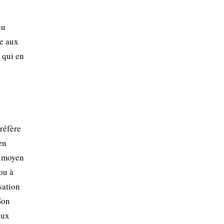
eu
ée aux
 qui en
préfère
en
e moyen
ou à
sation
Son
aux