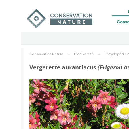
Conse
Conservation Nature
>
Biodiversité
>
Encyclopédie d
Vergerette aurantiacus
(Erigeron a