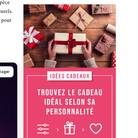
spèce
turels.
s pour