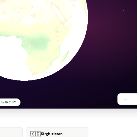
🇰🇬
Kirghizistan