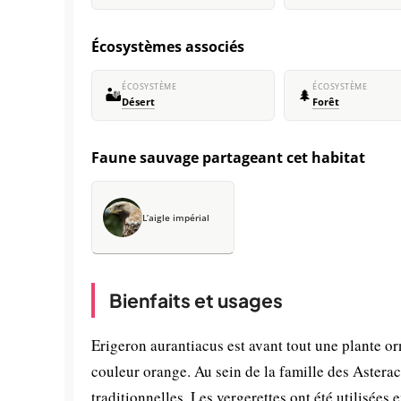
Écosystèmes associés
ÉCOSYSTÈME
ÉCOSYSTÈME
🏜️
🌲
Désert
Forêt
Faune sauvage partageant cet habitat
L’aigle impérial
Bienfaits et usages
Erigeron aurantiacus est avant tout une plante or
couleur orange. Au sein de la famille des Aster
traditionnelles. Les vergerettes ont été utilisées 