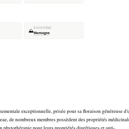
ÉCOSYSTÈME
⛰️
Montagne
nementale exceptionnelle, prisée pour sa floraison généreuse d'
aceae, de nombreux membres possèdent des propriétés médicinal
en phytothérapie pour leurs propriétés diurétiques et anti-