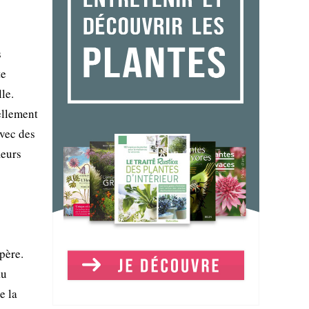
s
te
le.
ellement
avec des
leurs
père.
au
e la