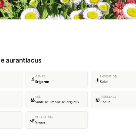
te aurantiacus
GENRE
EXPOSITION
🔬
☀️
Erigeron
Soleil
SOL
FEUILLAGE
🪨
🍃
Sableux, limoneux, argileux
Caduc
VÉGÉTATION
🌿
Vivace