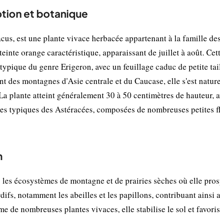
ption et botanique
cus, est une plante vivace herbacée appartenant à la famille de
teinte orange caractéristique, apparaissant de juillet à août. Cet
ypique du genre Erigeron, avec un feuillage caduc de petite tail
nt des montagnes d'Asie centrale et du Caucase, elle s'est natur
La plante atteint généralement 30 à 50 centimètres de hauteur, 
itules typiques des Astéracées, composées de nombreuses petites f
n
 les écosystèmes de montagne et de prairies sèches où elle pros
rdifs, notamment les abeilles et les papillons, contribuant ainsi 
e de nombreuses plantes vivaces, elle stabilise le sol et favoris