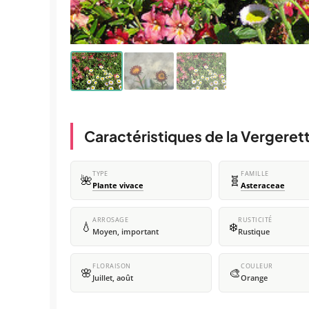
Caractéristiques de la Vergeret
TYPE
FAMILLE
🌺
🧬
Plante vivace
Asteraceae
ARROSAGE
RUSTICITÉ
💧
❄️
Moyen, important
Rustique
FLORAISON
COULEUR
🌸
🎨
Juillet, août
Orange