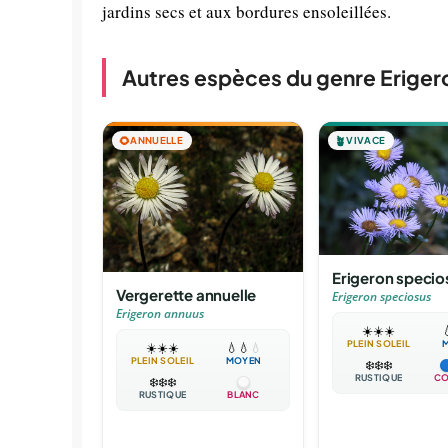
jardins secs et aux bordures ensoleillées.
Autres espèces du genre Eriger
🌻
ANNUELLE
🪴
VIVACE
Erigeron specio
Vergerette annuelle
Erigeron speciosus
Erigeron annuus
☀️
☀️
☀️

PLEIN SOLEIL
☀️
☀️
☀️
💧
💧
💧
PLEIN SOLEIL
MOYEN
❄️
❄️
❄️
RUSTIQUE
CO
❄️
❄️
❄️
RUSTIQUE
BLANC