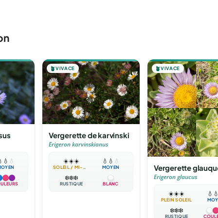
on
🪴
VIVACE
🪴
VIVACE
Vergerette de karvinski
sus
Erigeron karvinskianus
☀️
☀️
☀️
💧
💧
💧

💧
💧
Vergerette glauqu
SOLEIL / MI-OMBRE
MOYEN
MOYEN
Erigeron glaucus
❄️
❄️
❄️
RUSTIQUE
BLANC
ULEURS
☀️
☀️
☀️
💧

PLEIN SOLEIL
MOY
❄️
❄️
❄️
RUSTIQUE
COUL