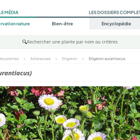
LE MÉDIA
LES DOSSIERS COMPLE
rvation nature
Bien-être
Encyclopédie
🔍
Rechercher une plante par nom ou critères
es plantes
>
Asteraceae
>
Erigeron
>
Erigeron aurantiacus
urantiacus)