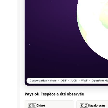
Pays où l'espèce a été observée
🇨🇳
🇰🇿
Chine
Kazakhstan