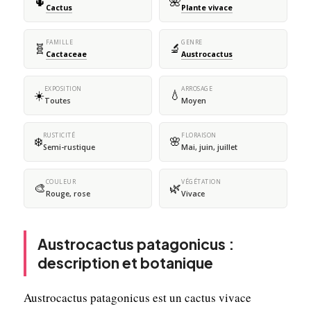
🌵
🌺
Cactus
Plante vivace
FAMILLE
GENRE
🧬
🔬
Cactaceae
Austrocactus
EXPOSITION
ARROSAGE
☀️
💧
Toutes
Moyen
RUSTICITÉ
FLORAISON
❄️
🌸
Semi-rustique
Mai, juin, juillet
COULEUR
VÉGÉTATION
🎨
🌿
Rouge, rose
Vivace
Austrocactus patagonicus :
description et botanique
Austrocactus patagonicus est un cactus vivace