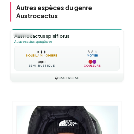
Autres espèces du genre
Austrocactus
🪴
VIVACE
Austrocactus spiniflorus
Austrocactus spiniflorus
☀️
☀️
☀️
💧
💧
💧
SOLEIL / MI-OMBRE
MOYEN
❄️
❄️
❄️
SEMI-RUSTIQUE
COULEURS
🍃
CACTACEAE