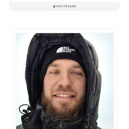
🍃
CACTACEAE