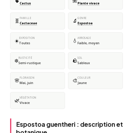
🌵
🌺
Cactus
Plante vivace
FAMILLE
GENRE
🧬
🔬
Cactaceae
Espostoa
EXPOSITION
ARROSAGE
☀️
💧
Toutes
Faible, moyen
RUSTICITÉ
SOL
❄️
🪨
Semi-rustique
Sableux
FLORAISON
COULEUR
🌸
🎨
Mai, juin
Jaune
VÉGÉTATION
🌿
Vivace
Espostoa guentheri : description et
botanique