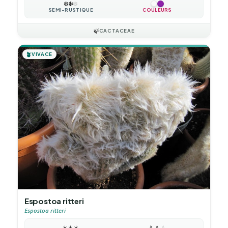
❄️
❄️
❄️
SEMI-RUSTIQUE
COULEURS
🍃
CACTACEAE
🪴
VIVACE
Espostoa ritteri
Espostoa ritteri
☀️
☀️
☀️
💧
💧
💧