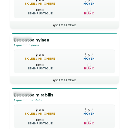
SOLEIL / MI-OMBRE
MOYEN
❄️
❄️
❄️
SEMI-RUSTIQUE
BLANC
🍃
CACTACEAE
🪴
VIVACE
Espostoa hylaea
Espostoa hylaea
☀️
☀️
☀️
💧
💧
💧
SOLEIL / MI-OMBRE
MOYEN
❄️
❄️
❄️
SEMI-RUSTIQUE
BLANC
🍃
CACTACEAE
🪴
VIVACE
Espostoa mirabilis
Espostoa mirabilis
☀️
☀️
☀️
💧
💧
💧
SOLEIL / MI-OMBRE
MOYEN
❄️
❄️
❄️
SEMI-RUSTIQUE
BLANC