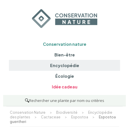
Conservation nature
Bien-être
Encyclopédie
Écologie
Idée cadeau
🔍
Rechercher une plante par nom ou critères
Conservation Nature
>
Biodiversité
>
Encyclopédie
des plantes
>
Cactaceae
>
Espostoa
>
Espostoa
guentheri