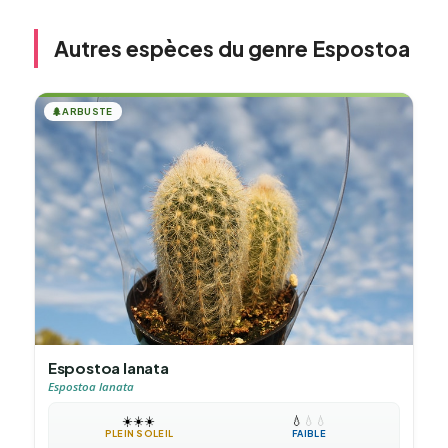
Autres espèces du genre Espostoa
🌲
ARBUSTE
Espostoa lanata
Espostoa lanata
☀️
☀️
☀️
💧
💧
💧
PLEIN SOLEIL
FAIBLE