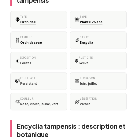
tampensis
TYPE
TYPE
🪻
🌺
Orchidée
Plante vivace
FAMILLE
GENRE
🧬
🔬
Orchidaceae
Encyclia
EXPOSITION
RUSTICITÉ
☀️
❄️
Toutes
Gélive
FEUILLAGE
FLORAISON
🍃
🌸
Persistant
Juin, juillet
COULEUR
VÉGÉTATION
🎨
🌿
Rose, violet, jaune, vert
Vivace
Encyclia tampensis : description et
botanique