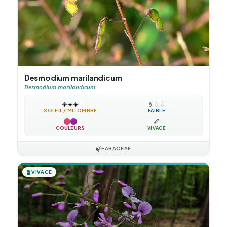
Desmodium marilandicum
Desmodium marilandicum
☀️
☀️
☀️
💧
💧
💧
SOLEIL / MI-OMBRE
FAIBLE
📏
COULEURS
VIVACE
🍃
FABACEAE
🪴
VIVACE