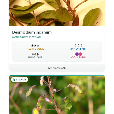
Desmodium incanum
Desmodium incanum
☀️
☀️
☀️
💧
💧
💧
PLEIN SOLEIL
IMPORTANT
❄️
❄️
❄️
RUSTIQUE
COULEURS
🍃
FABACEAE
🪴
VIVACE