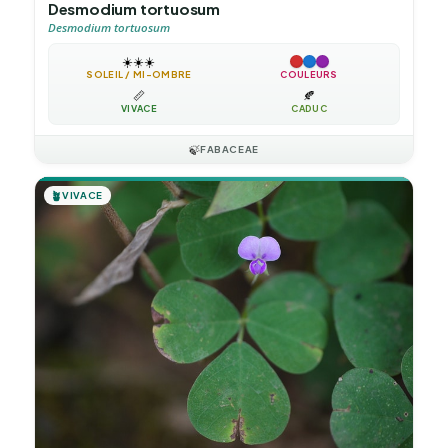
Desmodium tortuosum
Desmodium tortuosum
☀️
☀️
☀️
SOLEIL / MI-OMBRE
COULEURS
📏
🍂
VIVACE
CADUC
🍃
FABACEAE
🪴
VIVACE