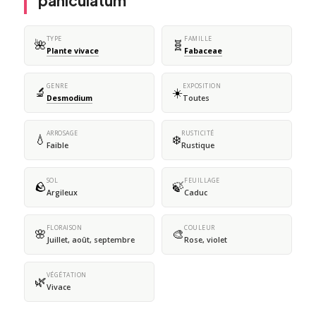
paniculatum
TYPE
FAMILLE
🌺
🧬
Plante vivace
Fabaceae
GENRE
EXPOSITION
🔬
☀️
Desmodium
Toutes
ARROSAGE
RUSTICITÉ
💧
❄️
Faible
Rustique
SOL
FEUILLAGE
🪨
🍃
Argileux
Caduc
FLORAISON
COULEUR
🌸
🎨
Juillet, août, septembre
Rose, violet
VÉGÉTATION
🌿
Vivace