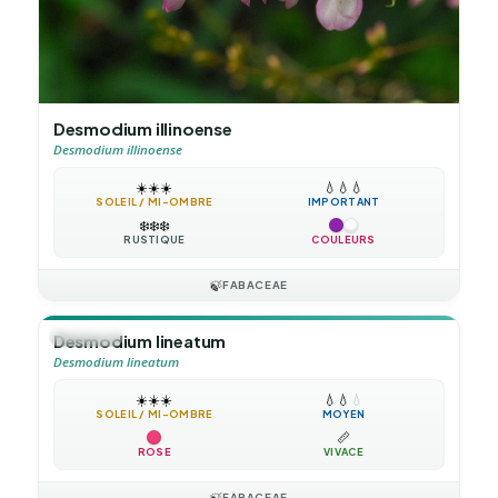
Desmodium illinoense
Desmodium illinoense
☀️
☀️
☀️
💧
💧
💧
SOLEIL / MI-OMBRE
IMPORTANT
❄️
❄️
❄️
RUSTIQUE
COULEURS
🍃
FABACEAE
🪴
VIVACE
Desmodium lineatum
Desmodium lineatum
☀️
☀️
☀️
💧
💧
💧
SOLEIL / MI-OMBRE
MOYEN
📏
ROSE
VIVACE
🍃
FABACEAE