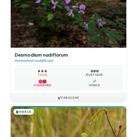
Desmodium nudiflorum
Desmodium nudiflorum
☀️
☀️
☀️
❄️
❄️
❄️
TOUS
RUSTIQUE
📏
COULEURS
VIVACE
🍃
FABACEAE
🪴
VIVACE