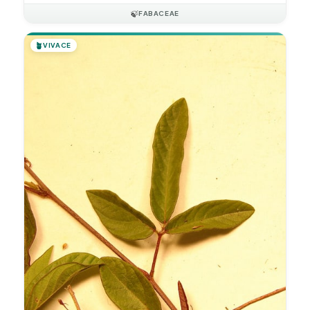
🍃
FABACEAE
🪴
VIVACE