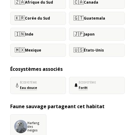
🇿🇦
🇨🇦
Afrique du Sud
Canada
🇰🇷
🇬🇹
Corée du Sud
Guatemala
🇮🇳
🇯🇵
Inde
Japon
🇲🇽
🇺🇸
Mexique
États-Unis
Écosystèmes associés
ÉCOSYSTÈME
ÉCOSYSTÈME
💧
🌲
Eau douce
Forêt
Faune sauvage partageant cet habitat
Harfang
des
neiges