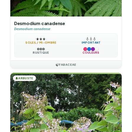
Desmodium canadense
Desmodium canadense
☀️
☀️
☀️
💧
💧
💧
SOLEIL / MI-OMBRE
IMPORTANT
❄️
❄️
❄️
RUSTIQUE
COULEURS
🍃
FABACEAE
🌲
ARBUSTE