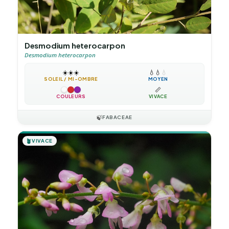
Desmodium heterocarpon
Desmodium heterocarpon
☀️
☀️
☀️
💧
💧
💧
SOLEIL / MI-OMBRE
MOYEN
📏
COULEURS
VIVACE
🍃
FABACEAE
🪴
VIVACE