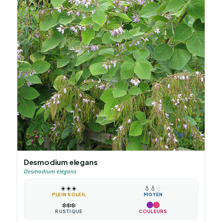
Desmodium elegans
Desmodium elegans
☀️
☀️
☀️
💧
💧
💧
PLEIN SOLEIL
MOYEN
❄️
❄️
❄️
RUSTIQUE
COULEURS