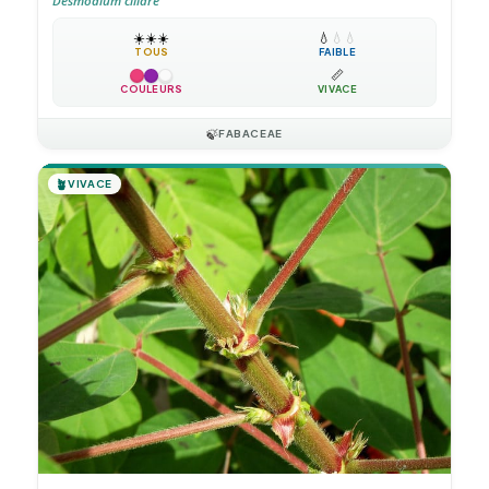
Desmodium ciliare
☀️
☀️
☀️
💧
💧
💧
TOUS
FAIBLE
📏
COULEURS
VIVACE
🍃
FABACEAE
🪴
VIVACE