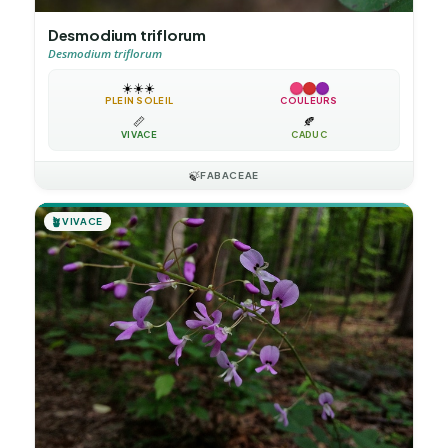
Desmodium triflorum
Desmodium triflorum
☀️
☀️
☀️
PLEIN SOLEIL
COULEURS
📏
🍂
VIVACE
CADUC
🍃
FABACEAE
🪴
VIVACE