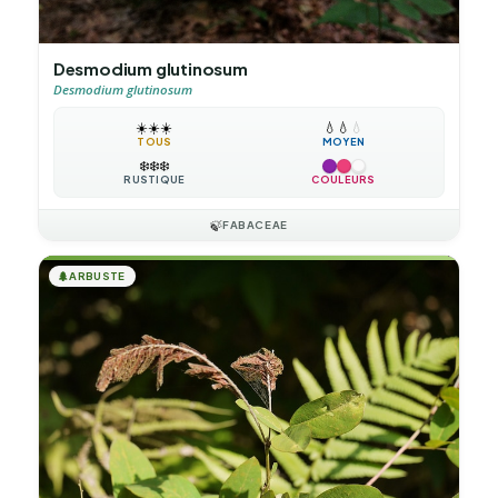
Desmodium glutinosum
Desmodium glutinosum
☀️
☀️
☀️
💧
💧
💧
TOUS
MOYEN
❄️
❄️
❄️
RUSTIQUE
COULEURS
🍃
FABACEAE
🌲
ARBUSTE