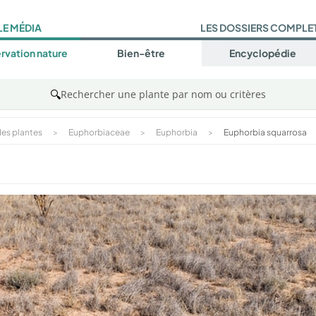
LE MÉDIA
LES DOSSIERS COMPLE
rvation nature
Bien-être
Encyclopédie
🔍
Rechercher une plante par nom ou critères
es plantes
>
Euphorbiaceae
>
Euphorbia
>
Euphorbia squarrosa