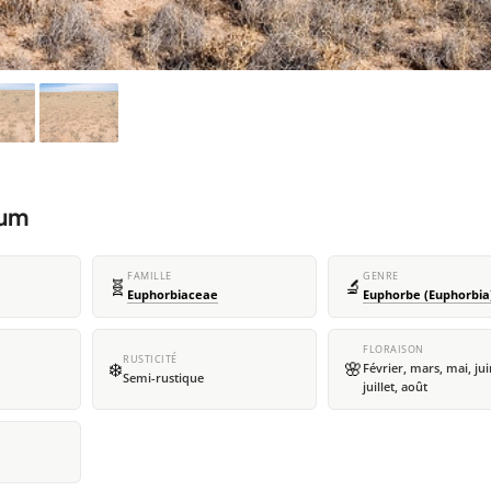
ium
FAMILLE
GENRE
🧬
🔬
Euphorbiaceae
Euphorbe (Euphorbia
FLORAISON
RUSTICITÉ
❄️
🌸
Février, mars, mai, jui
Semi-rustique
juillet, août