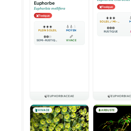
Euphorbe
☠️
Toxique
Euphorbia mellifera
☠️
Toxique
☀️
☀️
☀️

SOLEIL / MI-OMBRE
☀️
☀️
☀️
💧
💧
💧
❄️
❄️
❄️
PLEIN SOLEIL
MOYEN
RUSTIQUE
❄️
❄️
❄️
📏
SEMI-RUSTIQUE
VIVACE
🍃
EUPHORBIACEAE
🍃
EUPHORBIA
🪴
VIVACE
🌲
ARBUSTE