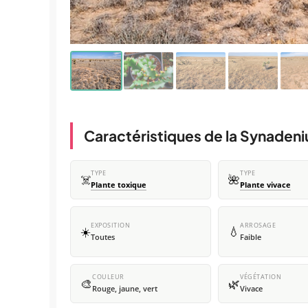
Caractéristiques de la Synaden
TYPE
TYPE
☠️
🌺
Plante toxique
Plante vivace
EXPOSITION
ARROSAGE
☀️
💧
Toutes
Faible
COULEUR
VÉGÉTATION
🎨
🌿
Rouge, jaune, vert
Vivace