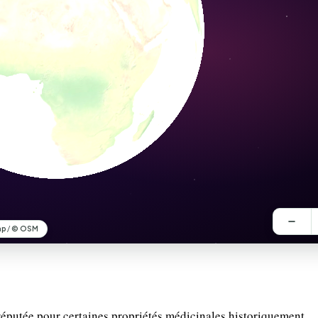
éputée pour certaines propriétés médicinales historiquement