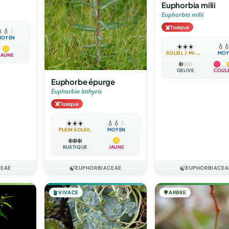
Euphorbia milii
Euphorbia milii
☠️
Toxique

💧
💧
MOYEN
☀️
☀️
☀️
💧

SOLEIL / MI-OMBRE
MOY
JAUNE
❄️
❄️
❄️
GÉLIVE
COUL
Euphorbe épurge
Euphorbia lathyris
☠️
Toxique
☀️
☀️
☀️
💧
💧
💧
PLEIN SOLEIL
MOYEN
❄️
❄️
❄️
RUSTIQUE
JAUNE
CEAE
🍃
EUPHORBIACEAE
🍃
EUPHORBIACEA
🪴
VIVACE
🌳
ARBRE