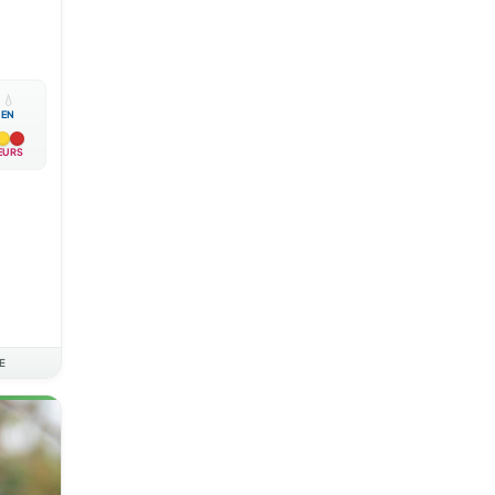

💧
EN
EURS
E