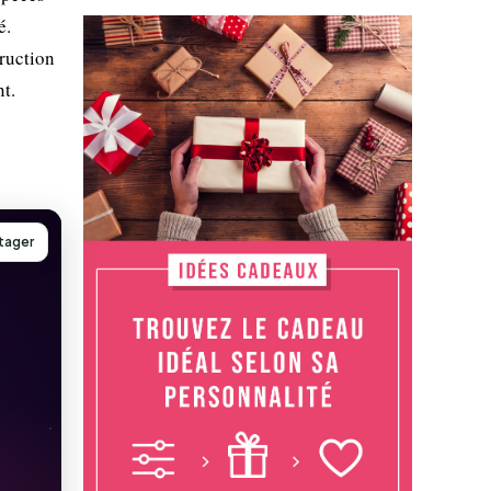
é.
ruction
t.