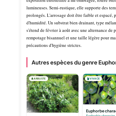
exposition ensoleillée à mi-ombragée, tolère bien
lumineuses. Semi-rustique, elle supporte des tem
prolongés. L'arrosage doit être faible et espacé, 
d'humidité. Un substrat bien drainant, type méla
s'étend de février à août avec une alternance de 
rempotage bisannuel et une taille légère pour ma
précautions d'hygiène strictes.
Autres espèces du genre Eupho
🌲
ARBUSTE
🪴
VIVACE
Euphorbe chara
Euphorbia characias