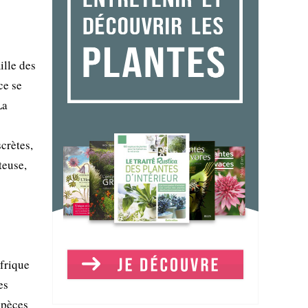
ille des
ce se
La
scrètes,
teuse,
frique
es
spèces