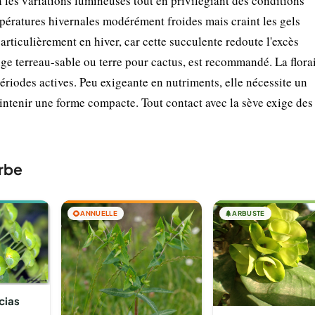
 les variations lumineuses tout en privilégiant des conditions
pératures hivernales modérément froides mais craint les gels
particulièrement en hiver, car cette succulente redoute l'excès
nge terreau-sable ou terre pour cactus, est recommandé. La flora
périodes actives. Peu exigeante en nutriments, elle nécessite un
intenir une forme compacte. Tout contact avec la sève exige des
rbe
🌻
ANNUELLE
🌲
ARBUSTE
cias