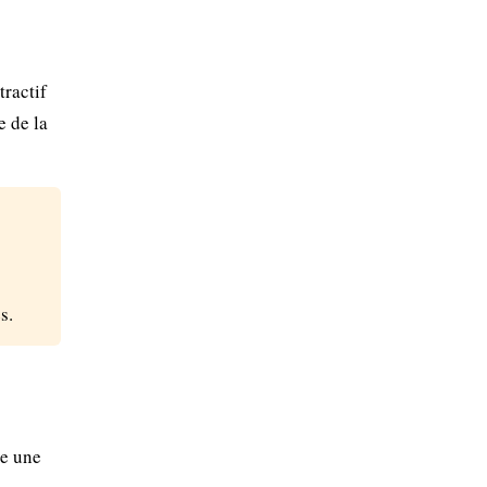
tractif
e de la
s.
ie une