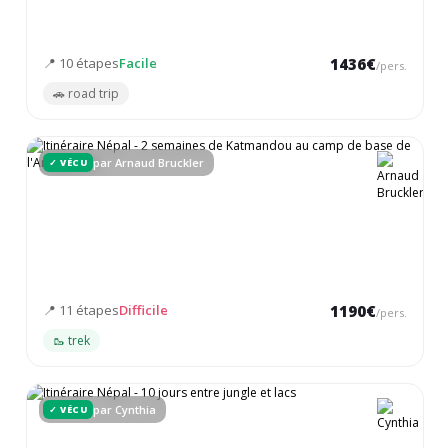
Des palais fascinants du Rajasthan au mythique Taj Mahal, en
passant par le festival Holi
📍 10 étapes
Facile
1436€
/pers.
🚗 road trip
par Arnaud Bruckler
✓ VÉCU
2 semaines - Népal
Katmandou et son chaos urbain, Pokhara au bord du lac Phewa,
trek dans la chaîne de l'Annapurna - un itinéraire qui combine
culture, rencontres et haute montagne.
📍 11 étapes
Difficile
1190€
/pers.
🥾 trek
par Cynthia
✓ VÉCU