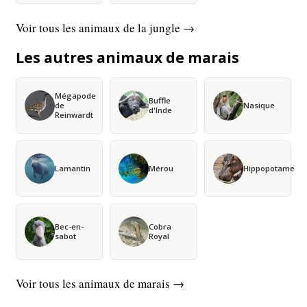
Voir tous les animaux de la jungle →
Les autres animaux de marais
Mégapode
Buffle
de
Nasique
d'Inde
Reinwardt
Lamantin
Mérou
Hippopotame
Bec-en-
Cobra
sabot
Royal
Voir tous les animaux de marais →