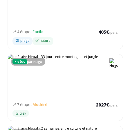
7 jours - Népal
De Katmandou à Pokhara en passant par Chitwan
📍 4 étapes
Facile
405€
/pers.
🏖 plage
🌿 nature
par Hugo
✓ VÉCU
1 mois - Népal
Trek dans le Langtang, safari à Chitwan et découverte culturelle
📍 7 étapes
Modéré
2027€
/pers.
🥾 trek