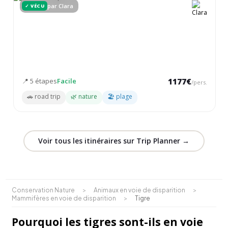
par Clara
✓ VÉCU
3 semaines - Népal
Un voyage multiethnique sans trek, focalisé sur la culture et la
nature
📍 5 étapes
Facile
1177€
/pers.
🚗 road trip
🌿 nature
🏖 plage
Voir tous les itinéraires sur Trip Planner →
Conservation Nature
>
Animaux en voie de disparition
>
Mammifères en voie de disparition
>
Tigre
Pourquoi les tigres sont-ils en voie