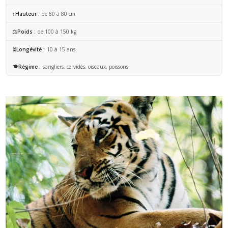
↕️
Hauteur
de 60 à 80 cm
⚖️
Poids
de 100 à 150 kg
⏳
Longévité
10 à 15 ans
🍽️
Régime
sangliers, cervidés, oiseaux, poissons