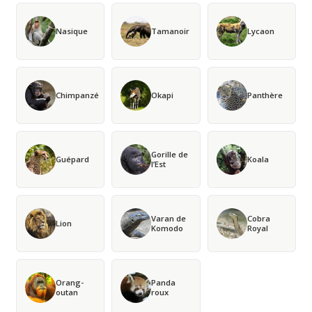
Nasique
Tamanoir
Lycaon
Chimpanzé
Okapi
Panthère
Gorille de
Guépard
Koala
l’Est
Varan de
Cobra
Lion
Komodo
Royal
Orang-
Panda
outan
roux