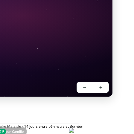
par Camille
ÉCU