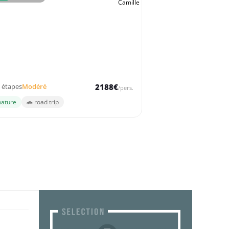
emaines - Malaisie
yage mêlant jungle dense, sites historiques et
s paradisiaques
1 étapes
Modéré
2188€
/pers.
nature
🚗 road trip