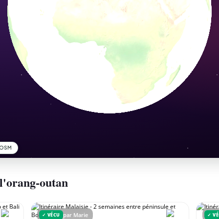
 l'orang-outan
par Marie
✓ VÉCU
✓ V