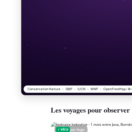
Les voyages pour observer
par Hugo
✓ VÉCU