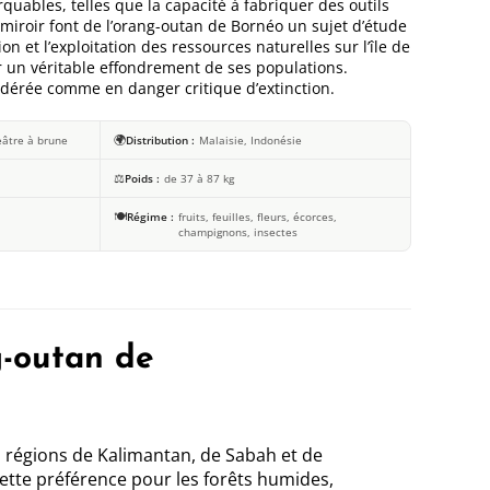
quables, telles que la capacité à fabriquer des outils
miroir font de l’orang-outan de Bornéo un sujet d’étude
ion et l’exploitation des ressources naturelles sur l’île de
 un véritable effondrement de ses populations.
idérée comme en danger critique d’extinction.
🌍
eâtre à brune
Distribution
Malaisie, Indonésie
⚖️
Poids
de 37 à 87 kg
🍽️
Régime
fruits, feuilles, fleurs, écorces,
champignons, insectes
g-outan de
les régions de Kalimantan, de Sabah et de
nette préférence pour les forêts humides,