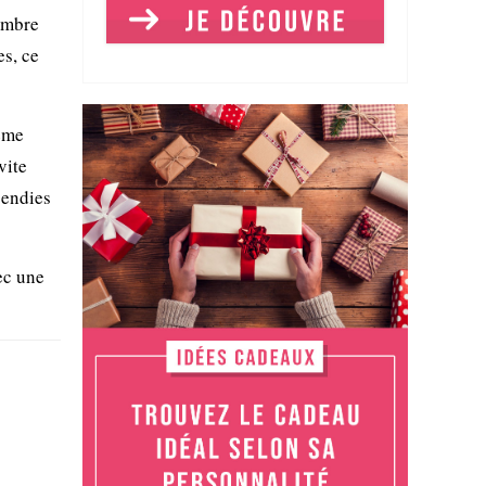
nombre
es, ce
même
vite
cendies
ec une