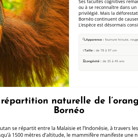
Ses facultés cognitives remar
ou à se reconnaître dans un 
privilégié. Mais la déforestat
Bornéo continuent de causer
L’espèce est désormais cons
🔍
Apparence
fourrure hirsute, roug
↕️
Taille
de 78 à 97 cm
⏳
Longévité
de 35 à 45 ans
répartition naturelle de l’oran
Bornéo
tan se répartit entre la Malaisie et l’Indonésie, à travers 
 jusqu’à 1500 mètres d’altitude, le mammifère manifeste une 