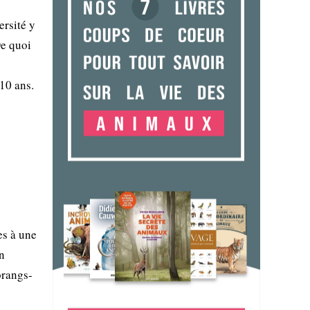
ersité y
De quoi
10 ans.
es à une
en
orangs-