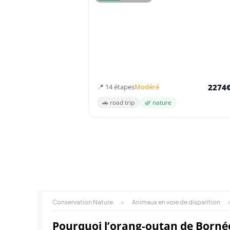
1 mois - Indonésie
Un mois de découvertes entre volcans, orangs
outans et îles paradisiaques
📍 14 étapes
Modéré
2274
🚗 road trip
🌿 nature
Conservation Nature
>
Animaux en voie de disparition
Pourquoi l’orang-outan de Bornéo 