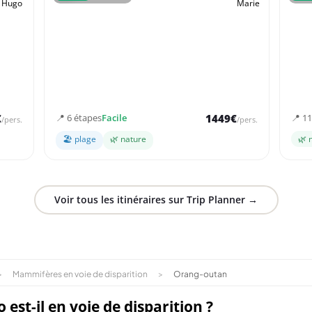
2 semaines - Malaisie
2 s
-
Road trip à travers les villes fascinantes, les îles
Un vo
paradisiaques et la nature exubérante
plage
€
📍 6 étapes
Facile
1449€
📍 1
/pers.
/pers.
🏖 plage
🌿 nature
🌿 
Voir tous les itinéraires sur Trip Planner →
>
Mammifères en voie de disparition
>
Orang-outan
est-il en voie de disparition ?