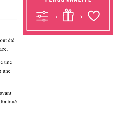
ont été
nace.
ue une
n une
 avant
e diminué