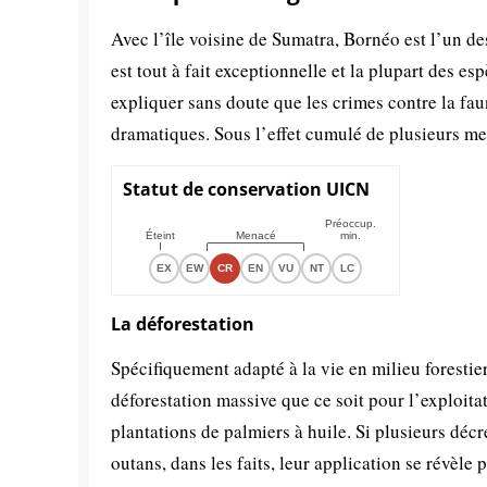
Avec l’île voisine de Sumatra, Bornéo est l’un de
est tout à fait exceptionnelle et la plupart des es
expliquer sans doute que les crimes contre la faun
dramatiques. Sous l’effet cumulé de plusieurs men
Statut de conservation UICN
Préoccup.
Éteint
Menacé
min.
EX
EW
CR
EN
VU
NT
LC
La déforestation
Spécifiquement adapté à la vie en milieu foresti
déforestation massive que ce soit pour l’exploitat
plantations de palmiers à huile. Si plusieurs déc
outans, dans les faits, leur application se révèle p