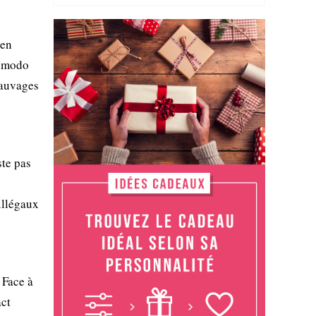
ien
Komodo
sauvages
ste pas
illégaux
 Face à
act