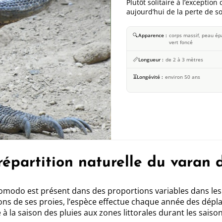
Plutôt solitaire à l’excepti
aujourd’hui de la perte de s
🔍
Apparence
corps massif, peau ép
vert foncé
📏
Longueur
de 2 à 3 mètres
⏳
Longévité
environ 50 ans
répartition naturelle du varan
modo est présent dans des proportions variables dans les îl
ons de ses proies, l’espèce effectue chaque année des dépl
e à la saison des pluies aux zones littorales durant les saiso