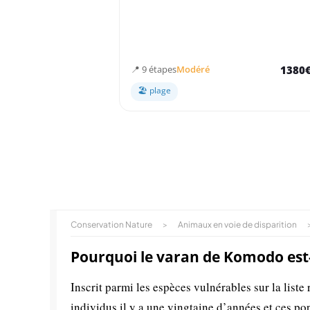
2 semaines - Indonésie
De Canggu à Labuan Bajo via Ubud et Nusa Pe
📍 9 étapes
Modéré
1380
🏖 plage
Conservation Nature
>
Animaux en voie de disparition
Pourquoi le varan de Komodo est-i
Inscrit parmi les espèces vulnérables sur la lis
individus il y a une vingtaine d’années et ces po