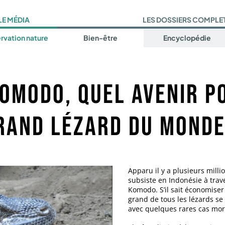
LE MÉDIA
LES DOSSIERS COMPLE
rvation nature
Bien-être
Encyclopédie
omodo, quel avenir p
rand lézard du monde
Apparu il y a plusieurs mil
subsiste en Indonésie à trave
Komodo. S’il sait économiser
grand de tous les lézards se
avec quelques rares cas mor