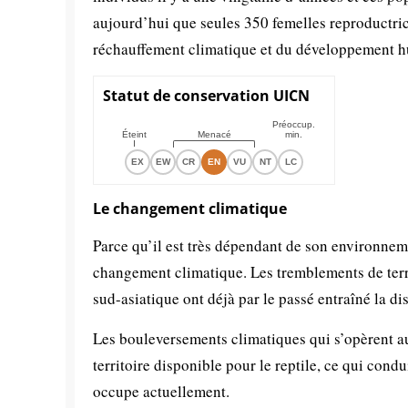
aujourd’hui que seules 350 femelles reproductric
réchauffement climatique et du développement 
Statut de conservation UICN
Préoccup.
Éteint
Menacé
min.
EX
EW
CR
EN
VU
NT
LC
Le changement climatique
Parce qu’il est très dépendant de son environnem
changement climatique. Les tremblements de terr
sud-asiatique ont déjà par le passé entraîné la di
Les bouleversements climatiques qui s’opèrent au
territoire disponible pour le reptile, ce qui condu
occupe actuellement.