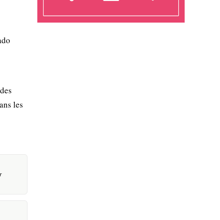
ado
 des
ans les
r