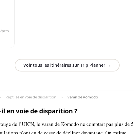
nida
€
/pers.
Voir tous les itinéraires sur Trip Planner →
>
Reptiles en voie de disparition
>
Varan de Komodo
l en voie de disparition ?
te rouge de l’UICN, le varan de Komodo ne comptait pas plus de 
pulations n’ont eu de cesse de décliner davantage. On estime