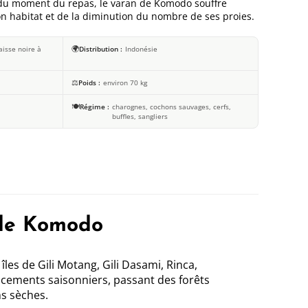
on du moment du repas, le varan de Komodo souffre
on habitat et de la diminution du nombre de ses proies.
🌍
aisse noire à
Distribution
Indonésie
⚖️
Poids
environ 70 kg
🍽️
Régime
charognes, cochons sauvages, cerfs,
buffles, sangliers
 de Komodo
es de Gili Motang, Gili Dasami, Rinca,
acements saisonniers, passant des forêts
ns sèches.