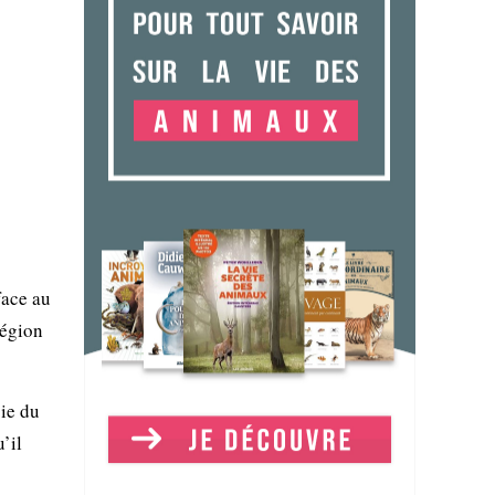
face au
région
cie du
’il