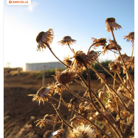
🌻
ANNUELLE