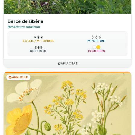
Berce de sibérie
Heracleum sibiricum
☀️
☀️
☀️
💧
💧
💧
SOLEIL / MI-OMBRE
IMPORTANT
❄️
❄️
❄️
RUSTIQUE
COULEURS
🍃
APIACEAE
🌻
ANNUELLE