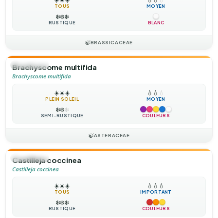
TOUS
MOYEN
❄️
❄️
❄️
RUSTIQUE
BLANC
🍃
BRASSICACEAE
🌻
ANNUELLE
Brachyscome multifida
Brachyscome multifida
☀️
☀️
☀️
💧
💧
💧
PLEIN SOLEIL
MOYEN
❄️
❄️
❄️
SEMI-RUSTIQUE
COULEURS
🍃
ASTERACEAE
🌻
ANNUELLE
Castilleja coccinea
Castilleja coccinea
☀️
☀️
☀️
💧
💧
💧
TOUS
IMPORTANT
❄️
❄️
❄️
RUSTIQUE
COULEURS