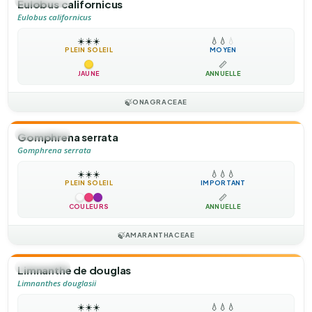
🌻
ANNUELLE
Eulobus californicus
Eulobus californicus
☀️
☀️
☀️
💧
💧
💧
PLEIN SOLEIL
MOYEN
📏
JAUNE
ANNUELLE
🍃
ONAGRACEAE
🌻
ANNUELLE
Gomphrena serrata
Gomphrena serrata
☀️
☀️
☀️
💧
💧
💧
PLEIN SOLEIL
IMPORTANT
📏
COULEURS
ANNUELLE
🍃
AMARANTHACEAE
🌻
ANNUELLE
Limnanthe de douglas
Limnanthes douglasii
☀️
☀️
☀️
💧
💧
💧