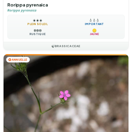
Rorippa pyrenaica
Rorippa pyrenaica
☀️
☀️
☀️
💧
💧
💧
PLEIN SOLEIL
IMPORTANT
❄️
❄️
❄️
RUSTIQUE
JAUNE
🍃
BRASSICACEAE
🌻
ANNUELLE