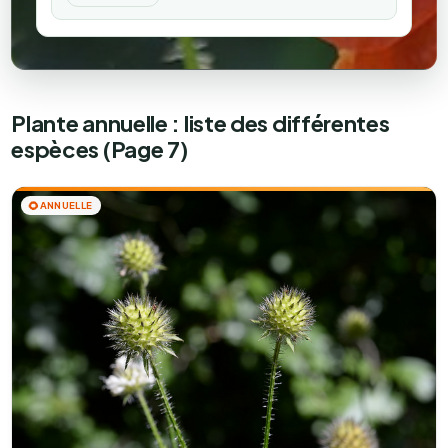
Plante annuelle : liste des différentes
espèces (Page 7)
🌻
ANNUELLE