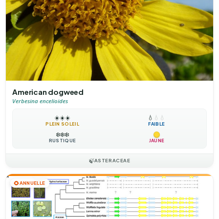
American dogweed
Verbesina encelioides
☀️
☀️
☀️
💧
💧
💧
PLEIN SOLEIL
FAIBLE
❄️
❄️
❄️
RUSTIQUE
JAUNE
🍃
ASTERACEAE
🌻
ANNUELLE