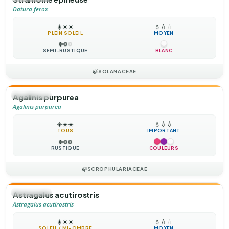
Datura ferox
☀️
☀️
☀️
💧
💧
💧
PLEIN SOLEIL
MOYEN
❄️
❄️
❄️
SEMI-RUSTIQUE
BLANC
🍃
SOLANACEAE
🌻
ANNUELLE
Agalinis purpurea
Agalinis purpurea
☀️
☀️
☀️
💧
💧
💧
TOUS
IMPORTANT
❄️
❄️
❄️
RUSTIQUE
COULEURS
🍃
SCROPHULARIACEAE
🌻
ANNUELLE
Astragalus acutirostris
Astragalus acutirostris
☀️
☀️
☀️
💧
💧
💧
SOLEIL / MI-OMBRE
MOYEN