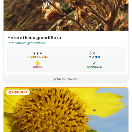
Heterotheca grandiflora
Heterotheca grandiflora
☀️
☀️
☀️
💧
💧
💧
PLEIN SOLEIL
MOYEN
📏
JAUNE
ANNUELLE
🍃
ASTERACEAE
🌻
ANNUELLE