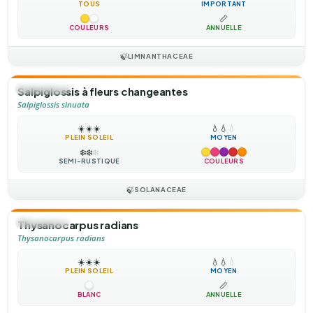
TOUS
IMPORTANT
📏
COULEURS
ANNUELLE
🍃
LIMNANTHACEAE
🌻
ANNUELLE
Salpiglossis à fleurs changeantes
Salpiglossis sinuata
☀️
☀️
☀️
💧
💧
💧
PLEIN SOLEIL
MOYEN
❄️
❄️
❄️
SEMI-RUSTIQUE
COULEURS
🍃
SOLANACEAE
🌻
ANNUELLE
Thysanocarpus radians
Thysanocarpus radians
☀️
☀️
☀️
💧
💧
💧
PLEIN SOLEIL
MOYEN
📏
BLANC
ANNUELLE