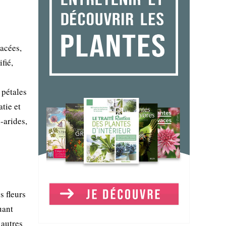
racées,
fié,
 pétales
tie et
-arides,
s fleurs
uant
 autres