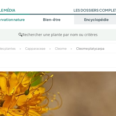
LE MÉDIA
LES DOSSIERS COMPLE
rvation nature
Bien-être
Encyclopédie
🔍
Rechercher une plante par nom ou critères
es plantes
>
Capparaceae
>
Cleome
>
Cleome platycarpa