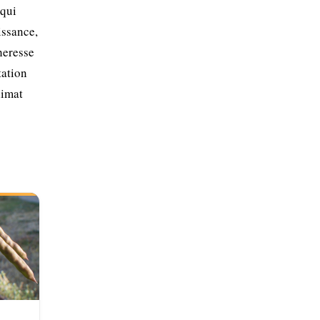
 qui
issance,
cheresse
tation
limat