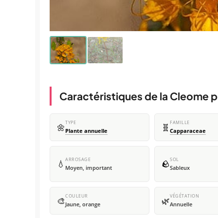
Caractéristiques de la Cleome 
TYPE
FAMILLE
🌼
🧬
Plante annuelle
Capparaceae
ARROSAGE
SOL
💧
🪨
Moyen, important
Sableux
COULEUR
VÉGÉTATION
🎨
🌿
Jaune, orange
Annuelle