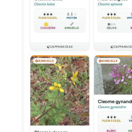
Cleome lutea
Cleome spinosa
☀️
☀️
☀️
💧
💧
💧
☀️
☀️
☀️

PLEIN SOLEIL
MOYEN
PLEIN SOLEIL
IM
📏
❄️
❄️
❄️
COULEURS
ANNUELLE
GÉLIVE
🍃
CAPPARACEAE
🍃
CAPPARAC
🌻
ANNUELLE
🌻
ANNUELLE
Cleome gynand
Cleome gynandra
☀️
☀️
☀️

PLEIN SOLEIL
V
BLANC
AN