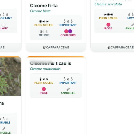
Cleome serrulata
Cleome hirta
Cleome hirta

💧
💧
☀️
☀️
☀️
💧

PORTANT
PLEIN SOLEIL
MOY
☀️
☀️
☀️
💧
💧
💧

PLEIN SOLEIL
IMPORTANT
BLANC
ROSE
ANNU
❄️
❄️
❄️
GÉLIVE
COULEURS
EAE
🍃
CAPPARACEAE
🍃
CAPPARACEAE
🌻
ANNUELLE
Cleome multicaulis
Cleome multicaulis
☀️
☀️
☀️
💧
💧
💧
PLEIN SOLEIL
IMPORTANT
📏
ROSE
ANNUELLE
ra

💧
💧
ARIABLE
📏
NUELLE