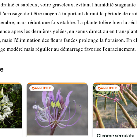
drainé et sableux, voire graveleux, évitant l'humidité stagnante
L'arrosage doit être moyen à important durant la période de cro
tembre, mais réduit une fois établie. La plante tolère bien la sé
érence après les dernières gelées, en semis direct ou en transplan
, mais l'élimination des fleurs fanées prolonge la floraison. En c
age modéré mais régulier au démarrage favorise l'enracinement.
me
🌻
ANNUELLE
🌻
ANNUELLE
Cleome serrulata