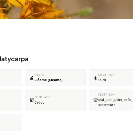
platycarpa
GENRE
EXPOSITION
🔬
☀️
Cléome (Cleome)
Soleil
FLORAISON
FEUILLAGE
🍃
🌸
Mai, juin, juillet, août,
Caduc
septembre