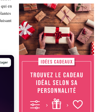
e qui en
plantes
duisant