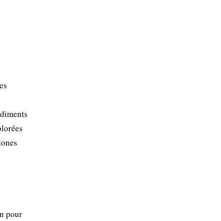
les
ndiments
olorées
zones
en pour