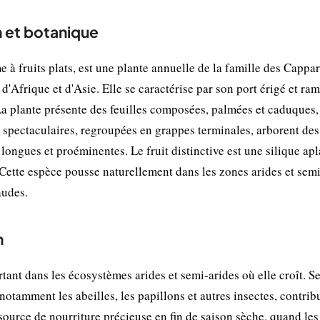
n et botanique
à fruits plats, est une plante annuelle de la famille des Cappa
d'Afrique et d'Asie. Elle se caractérise par son port érigé et rami
a plante présente des feuilles composées, palmées et caduques,
rs spectaculaires, regroupées en grappes terminales, arborent des
longues et proéminentes. Le fruit distinctive est une silique apla
 Cette espèce pousse naturellement dans les zones arides et semi
audes.
n
nt dans les écosystèmes arides et semi-arides où elle croît. Se
notamment les abeilles, les papillons et autres insectes, contrib
e source de nourriture précieuse en fin de saison sèche, quand les