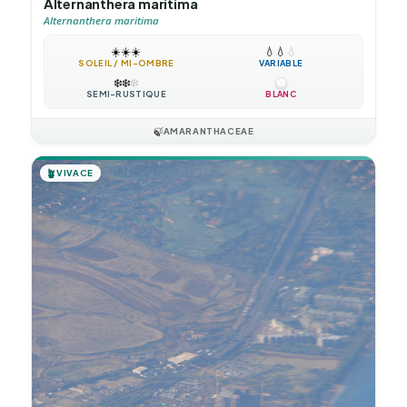
Alternanthera maritima
Alternanthera maritima
☀️
☀️
☀️
💧
💧
💧
SOLEIL / MI-OMBRE
VARIABLE
❄️
❄️
❄️
SEMI-RUSTIQUE
BLANC
🍃
AMARANTHACEAE
🪴
VIVACE