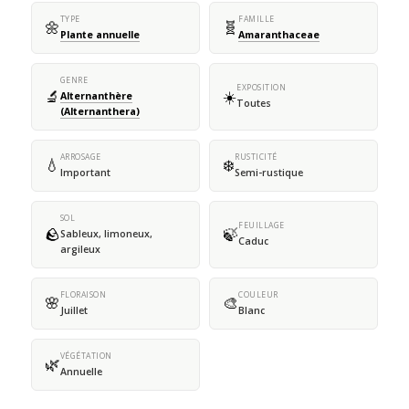
TYPE
FAMILLE
🌼
🧬
Plante annuelle
Amaranthaceae
GENRE
EXPOSITION
🔬
☀️
Alternanthère
Toutes
(Alternanthera)
ARROSAGE
RUSTICITÉ
💧
❄️
Important
Semi-rustique
SOL
FEUILLAGE
🪨
🍃
Sableux, limoneux,
Caduc
argileux
FLORAISON
COULEUR
🌸
🎨
Juillet
Blanc
VÉGÉTATION
🌿
Annuelle