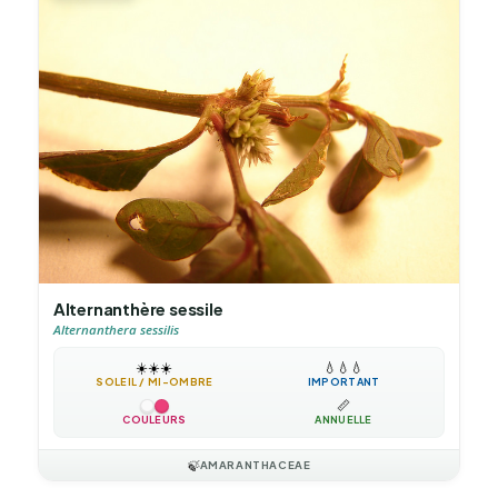
Alternanthère sessile
Alternanthera sessilis
☀️
☀️
☀️
💧
💧
💧
SOLEIL / MI-OMBRE
IMPORTANT
📏
COULEURS
ANNUELLE
🍃
AMARANTHACEAE