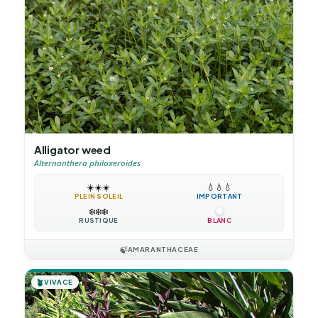
Alligator weed
Alternanthera philoxeroides
☀️
☀️
☀️
💧
💧
💧
PLEIN SOLEIL
IMPORTANT
❄️
❄️
❄️
RUSTIQUE
BLANC
🍃
AMARANTHACEAE
🪴
VIVACE