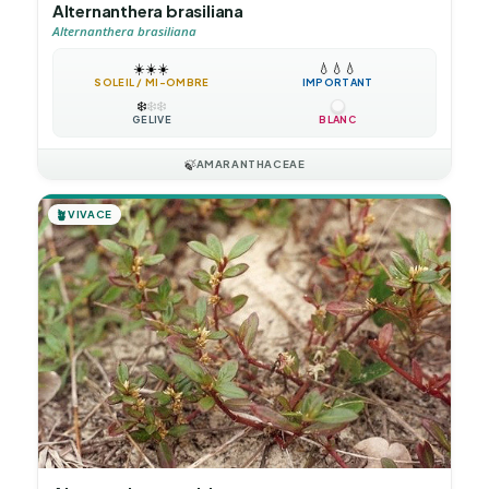
Alternanthera brasiliana
Alternanthera brasiliana
☀️
☀️
☀️
💧
💧
💧
SOLEIL / MI-OMBRE
IMPORTANT
❄️
❄️
❄️
GÉLIVE
BLANC
🍃
AMARANTHACEAE
🪴
VIVACE