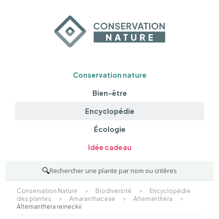
Conservation nature
Bien-être
Encyclopédie
Écologie
Idée cadeau
🔍
Rechercher une plante par nom ou critères
Conservation Nature
>
Biodiversité
>
Encyclopédie
des plantes
>
Amaranthaceae
>
Alternanthera
>
Alternanthera reineckii