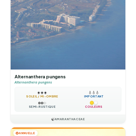
Alternanthera pungens
Alternanthera pungens
☀️
☀️
☀️
💧
💧
💧
SOLEIL / MI-OMBRE
IMPORTANT
❄️
❄️
❄️
SEMI-RUSTIQUE
COULEURS
🍃
AMARANTHACEAE
🌻
ANNUELLE