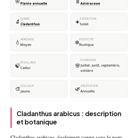
🌼
🧬
Plante annuelle
Asteraceae
GENRE
EXPOSITION
🔬
☀️
Cladanthus
Soleil
ARROSAGE
RUSTICITÉ
💧
❄️
Moyen
Rustique
FLORAISON
FEUILLAGE
🍃
🌸
Juillet, août, septembre,
Caduc
octobre
COULEUR
VÉGÉTATION
🎨
🌿
Jaune
Annuelle
Cladanthus arabicus : description
et botanique
Cladanthus arabicus, également connu sous le nom