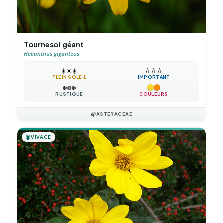
Tournesol géant
Helianthus giganteus
☀️
☀️
☀️
💧
💧
💧
PLEIN SOLEIL
IMPORTANT
❄️
❄️
❄️
RUSTIQUE
COULEURS
🍃
ASTERACEAE
🪴
VIVACE