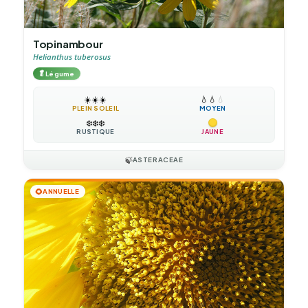
Topinambour
Helianthus tuberosus
🥬
Légume
☀️
☀️
☀️
💧
💧
💧
PLEIN SOLEIL
MOYEN
❄️
❄️
❄️
RUSTIQUE
JAUNE
🍃
ASTERACEAE
🌻
ANNUELLE