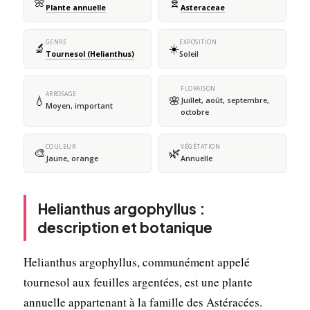
🌼
🧬
Plante annuelle
Asteraceae
GENRE
EXPOSITION
🔬
☀️
Tournesol (Helianthus)
Soleil
FLORAISON
ARROSAGE
💧
🌸
Juillet, août, septembre,
Moyen, important
octobre
COULEUR
VÉGÉTATION
🎨
🌿
Jaune, orange
Annuelle
Helianthus argophyllus :
description et botanique
Helianthus argophyllus, communément appelé
tournesol aux feuilles argentées, est une plante
annuelle appartenant à la famille des Astéracées.