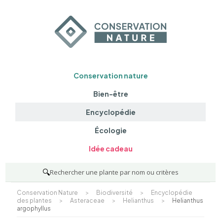
Conservation nature
Bien-être
Encyclopédie
Écologie
Idée cadeau
🔍
Rechercher une plante par nom ou critères
Conservation Nature
>
Biodiversité
>
Encyclopédie
des plantes
>
Asteraceae
>
Helianthus
>
Helianthus
argophyllus