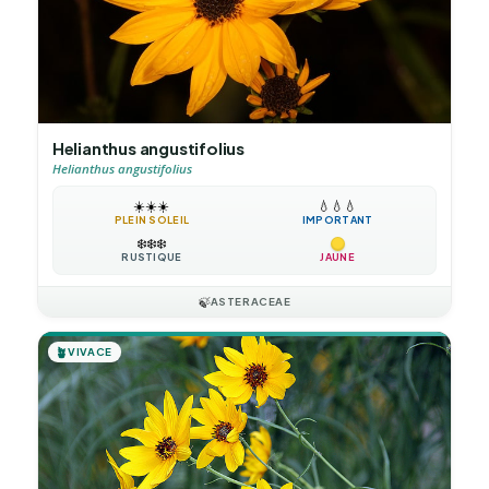
Helianthus angustifolius
Helianthus angustifolius
☀️
☀️
☀️
💧
💧
💧
PLEIN SOLEIL
IMPORTANT
❄️
❄️
❄️
RUSTIQUE
JAUNE
🍃
ASTERACEAE
🪴
VIVACE