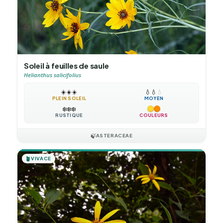
Soleil à feuilles de saule
Helianthus salicifolius
☀️
☀️
☀️
💧
💧
💧
PLEIN SOLEIL
MOYEN
❄️
❄️
❄️
RUSTIQUE
COULEURS
🍃
ASTERACEAE
🪴
VIVACE