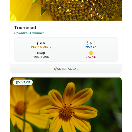
Tournesol
Helianthus annuus
☀️
☀️
☀️
💧
💧
💧
PLEIN SOLEIL
MOYEN
❄️
❄️
❄️
RUSTIQUE
JAUNE
🍃
ASTERACEAE
🪴
VIVACE