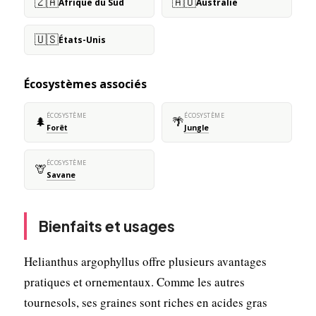
🇿🇦
🇦🇺
Afrique du Sud
Australie
🇺🇸
États-Unis
Écosystèmes associés
ÉCOSYSTÈME
ÉCOSYSTÈME
🌲
🌴
Forêt
Jungle
ÉCOSYSTÈME
🦒
Savane
Bienfaits et usages
Helianthus argophyllus offre plusieurs avantages
pratiques et ornementaux. Comme les autres
tournesols, ses graines sont riches en acides gras