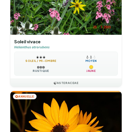
Soleil vivace
Helianthus atrorubens
☀️
☀️
☀️
💧
💧
💧
SOLEIL / MI-OMBRE
MOYEN
❄️
❄️
❄️
RUSTIQUE
JAUNE
🍃
ASTERACEAE
🌻
ANNUELLE