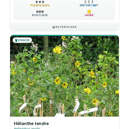
☀️
☀️
☀️
💧
💧
💧
PLEIN SOLEIL
IMPORTANT
❄️
❄️
❄️
RUSTIQUE
JAUNE
🍃
ASTERACEAE
🪴
VIVACE
Hélianthe tendre
Helianthus mollis