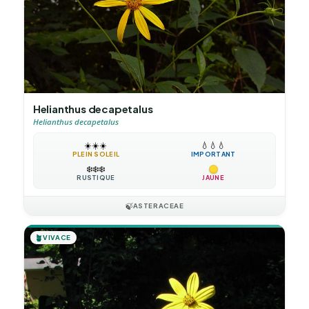
Helianthus decapetalus
Helianthus decapetalus
☀️
☀️
☀️
💧
💧
💧
PLEIN SOLEIL
IMPORTANT
❄️
❄️
❄️
RUSTIQUE
JAUNE
🍃
ASTERACEAE
🪴
VIVACE