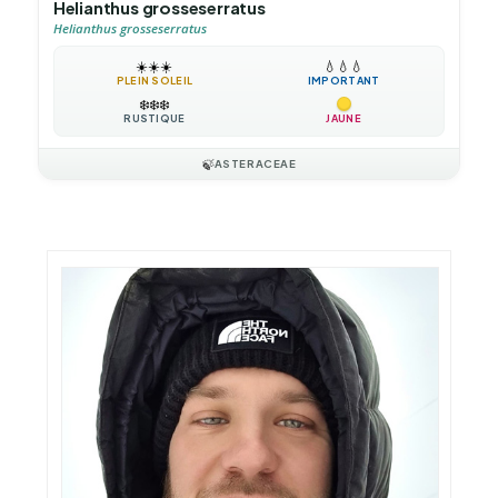
Helianthus grosseserratus
Helianthus grosseserratus
☀️
☀️
☀️
💧
💧
💧
PLEIN SOLEIL
IMPORTANT
❄️
❄️
❄️
RUSTIQUE
JAUNE
🍃
ASTERACEAE