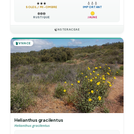
☀️
☀️
☀️
💧
💧
💧
SOLEIL / MI-OMBRE
IMPORTANT
❄️
❄️
❄️
RUSTIQUE
JAUNE
🍃
ASTERACEAE
🪴
VIVACE
Helianthus gracilentus
Helianthus gracilentus