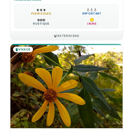
☀️
☀️
☀️
💧
💧
💧
PLEIN SOLEIL
IMPORTANT
❄️
❄️
❄️
RUSTIQUE
JAUNE
🍃
ASTERACEAE
🪴
VIVACE