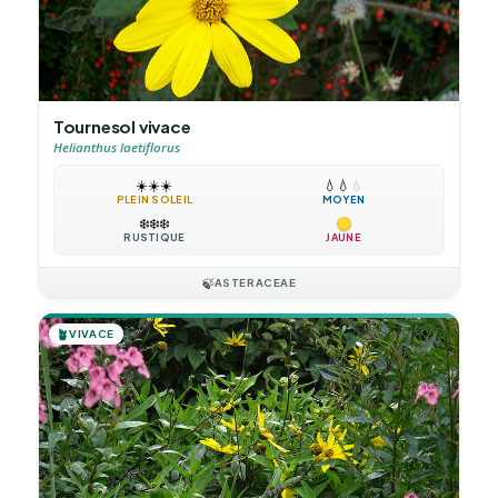
Tournesol vivace
Helianthus laetiflorus
☀️
☀️
☀️
💧
💧
💧
PLEIN SOLEIL
MOYEN
❄️
❄️
❄️
RUSTIQUE
JAUNE
🍃
ASTERACEAE
🪴
VIVACE