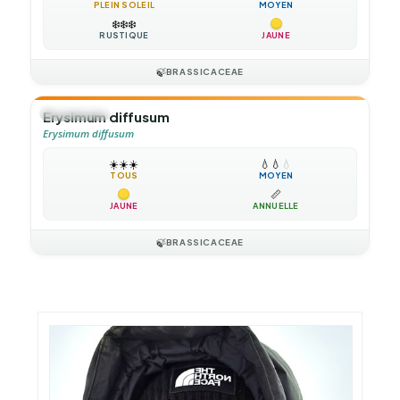
PLEIN SOLEIL
MOYEN
❄️
❄️
❄️
RUSTIQUE
JAUNE
🍃
BRASSICACEAE
🌻
ANNUELLE
Erysimum diffusum
Erysimum diffusum
☀️
☀️
☀️
💧
💧
💧
TOUS
MOYEN
📏
JAUNE
ANNUELLE
🍃
BRASSICACEAE