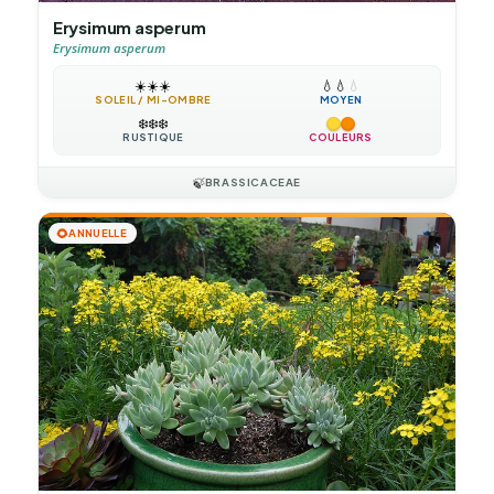
Erysimum asperum
Erysimum asperum
☀️
☀️
☀️
💧
💧
💧
SOLEIL / MI-OMBRE
MOYEN
❄️
❄️
❄️
RUSTIQUE
COULEURS
🍃
BRASSICACEAE
🌻
ANNUELLE