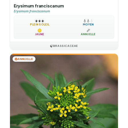
Erysimum franciscanum
Erysimum franciscanum
☀️
☀️
☀️
💧
💧
💧
PLEIN SOLEIL
MOYEN
📏
JAUNE
ANNUELLE
🍃
BRASSICACEAE
🌻
ANNUELLE