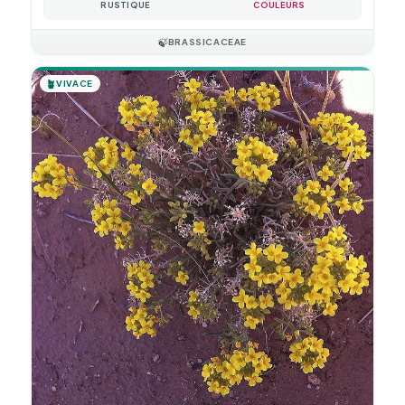
RUSTIQUE
COULEURS
🍃
BRASSICACEAE
🪴
VIVACE