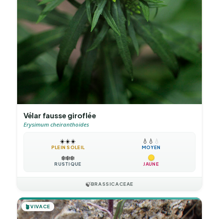
Vélar fausse giroflée
Erysimum cheiranthoides
☀️
☀️
☀️
💧
💧
💧
PLEIN SOLEIL
MOYEN
❄️
❄️
❄️
RUSTIQUE
JAUNE
🍃
BRASSICACEAE
🪴
VIVACE