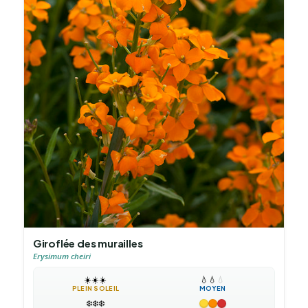
Giroflée des murailles
Erysimum cheiri
☀️
☀️
☀️
💧
💧
💧
PLEIN SOLEIL
MOYEN
❄️
❄️
❄️