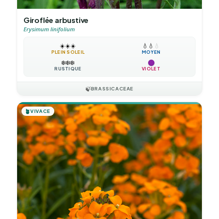
Giroflée arbustive
Erysimum linifolium
☀️
☀️
☀️
💧
💧
💧
PLEIN SOLEIL
MOYEN
❄️
❄️
❄️
RUSTIQUE
VIOLET
🍃
BRASSICACEAE
🪴
VIVACE