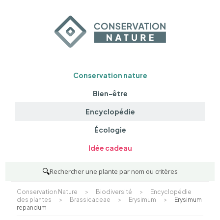
Conservation nature
Bien-être
Encyclopédie
Écologie
Idée cadeau
🔍
Rechercher une plante par nom ou critères
Conservation Nature
>
Biodiversité
>
Encyclopédie
des plantes
>
Brassicaceae
>
Erysimum
>
Erysimum
repandum