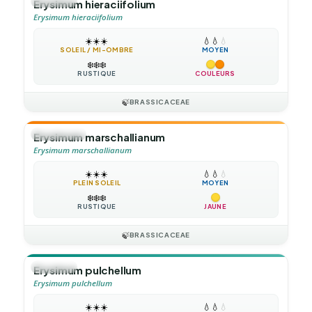
🪴
VIVACE
Erysimum hieraciifolium
Erysimum hieraciifolium
☀️
☀️
☀️
💧
💧
💧
SOLEIL / MI-OMBRE
MOYEN
❄️
❄️
❄️
RUSTIQUE
COULEURS
🍃
BRASSICACEAE
🌻
ANNUELLE
Erysimum marschallianum
Erysimum marschallianum
☀️
☀️
☀️
💧
💧
💧
PLEIN SOLEIL
MOYEN
❄️
❄️
❄️
RUSTIQUE
JAUNE
🍃
BRASSICACEAE
🪴
VIVACE
Erysimum pulchellum
Erysimum pulchellum
☀️
☀️
☀️
💧
💧
💧