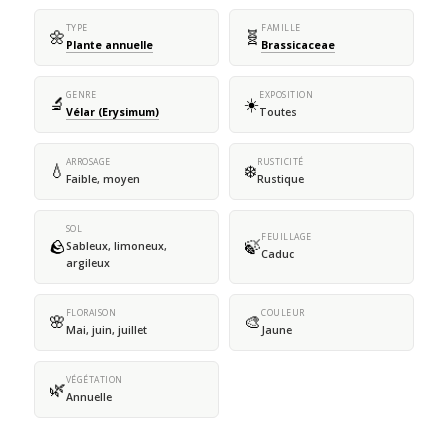
TYPE
FAMILLE
🌼
🧬
Plante annuelle
Brassicaceae
GENRE
EXPOSITION
🔬
☀️
Vélar (Erysimum)
Toutes
ARROSAGE
RUSTICITÉ
💧
❄️
Faible, moyen
Rustique
SOL
FEUILLAGE
🪨
🍃
Sableux, limoneux,
Caduc
argileux
FLORAISON
COULEUR
🌸
🎨
Mai, juin, juillet
Jaune
VÉGÉTATION
🌿
Annuelle