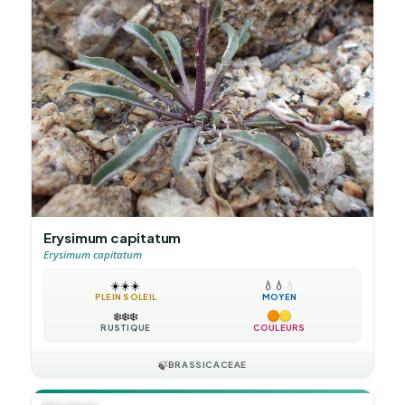
Erysimum capitatum
Erysimum capitatum
☀️
☀️
☀️
💧
💧
💧
PLEIN SOLEIL
MOYEN
❄️
❄️
❄️
RUSTIQUE
COULEURS
🍃
BRASSICACEAE