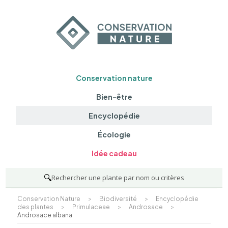
Conservation nature
Bien-être
Encyclopédie
Écologie
Idée cadeau
🔍
Rechercher une plante par nom ou critères
Conservation Nature
>
Biodiversité
>
Encyclopédie
des plantes
>
Primulaceae
>
Androsace
>
Androsace albana