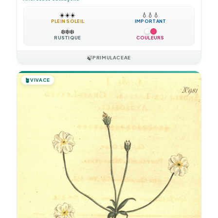
☀️
☀️
☀️
💧
💧
💧
PLEIN SOLEIL
IMPORTANT
❄️
❄️
❄️
RUSTIQUE
COULEURS
🍃
PRIMULACEAE
🪴
VIVACE