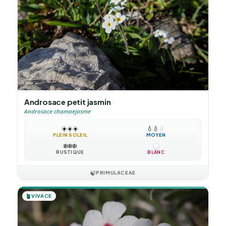
Androsace petit jasmin
Androsace chamaejasme
☀️
☀️
☀️
💧
💧
💧
PLEIN SOLEIL
MOYEN
❄️
❄️
❄️
RUSTIQUE
BLANC
🍃
PRIMULACEAE
🪴
VIVACE