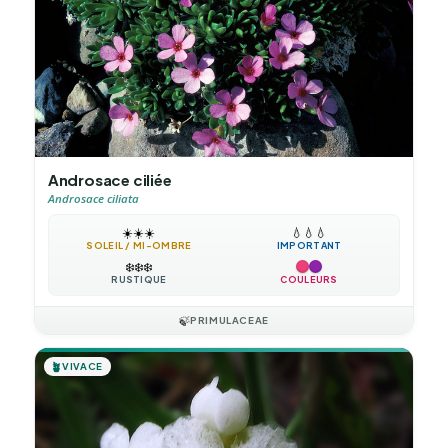
Androsace ciliée
Androsace ciliata
☀️
☀️
☀️
💧
💧
💧
SOLEIL / MI-OMBRE
IMPORTANT
❄️
❄️
❄️
RUSTIQUE
COULEURS
🍃
PRIMULACEAE
🪴
VIVACE