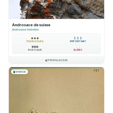
Androsace de suisse
Androsace helvetica
☀️
☀️
☀️
💧
💧
💧
PLEIN SOLEIL
IMPORTANT
❄️
❄️
❄️
RUSTIQUE
BLANC
🍃
PRIMULACEAE
🪴
VIVACE