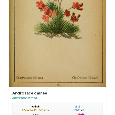
Androsace carnée
Androsace carnea
☀️
☀️
☀️
💧
💧
💧
SOLEIL / MI-OMBRE
MOYEN