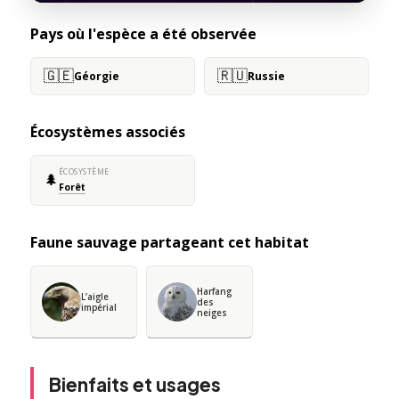
Pays où l'espèce a été observée
🇬🇪
🇷🇺
Géorgie
Russie
Écosystèmes associés
ÉCOSYSTÈME
🌲
Forêt
Faune sauvage partageant cet habitat
Harfang
L’aigle
des
impérial
neiges
Bienfaits et usages