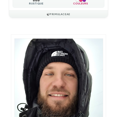
❄️
❄️
❄️
RUSTIQUE
COULEURS
🍃
PRIMULACEAE