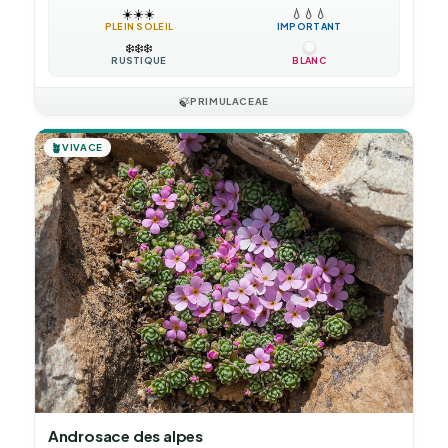
☀️
☀️
☀️
💧
💧
💧
PLEIN SOLEIL
IMPORTANT
❄️
❄️
❄️
RUSTIQUE
BLANC
🍃
PRIMULACEAE
🪴
VIVACE
Androsace des alpes