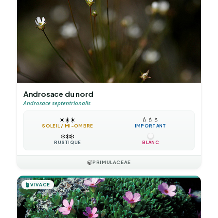
Androsace du nord
Androsace septentrionalis
☀️
☀️
☀️
💧
💧
💧
SOLEIL / MI-OMBRE
IMPORTANT
❄️
❄️
❄️
RUSTIQUE
BLANC
🍃
PRIMULACEAE
🪴
VIVACE