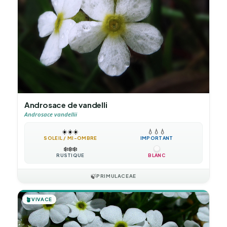
Androsace de vandelli
Androsace vandellii
☀️
☀️
☀️
💧
💧
💧
SOLEIL / MI-OMBRE
IMPORTANT
❄️
❄️
❄️
RUSTIQUE
BLANC
🍃
PRIMULACEAE
🪴
VIVACE