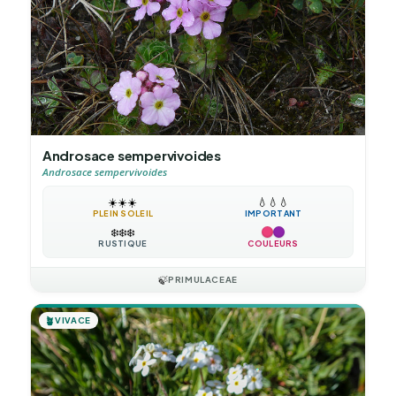
Androsace sempervivoides
Androsace sempervivoides
☀️
☀️
☀️
💧
💧
💧
PLEIN SOLEIL
IMPORTANT
❄️
❄️
❄️
RUSTIQUE
COULEURS
🍃
PRIMULACEAE
🪴
VIVACE