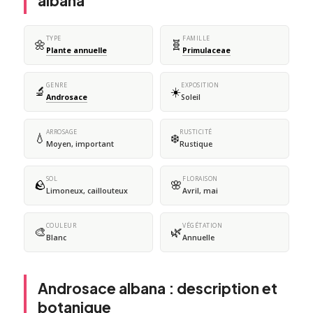
albana
TYPE
FAMILLE
🌼
🧬
Plante annuelle
Primulaceae
GENRE
EXPOSITION
🔬
☀️
Androsace
Soleil
ARROSAGE
RUSTICITÉ
💧
❄️
Moyen, important
Rustique
SOL
FLORAISON
🪨
🌸
Limoneux, caillouteux
Avril, mai
COULEUR
VÉGÉTATION
🎨
🌿
Blanc
Annuelle
Androsace albana : description et
botanique