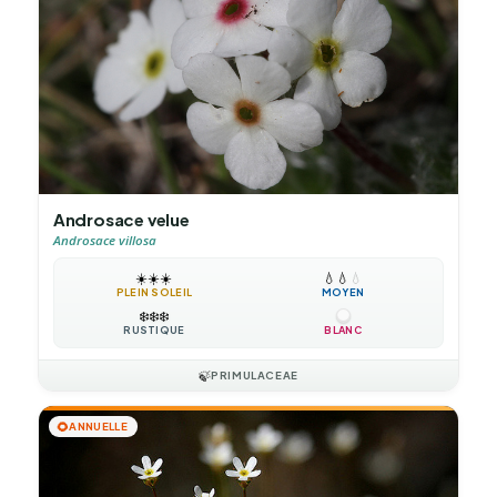
Androsace velue
Androsace villosa
☀️
☀️
☀️
💧
💧
💧
PLEIN SOLEIL
MOYEN
❄️
❄️
❄️
RUSTIQUE
BLANC
🍃
PRIMULACEAE
🌻
ANNUELLE