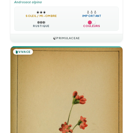
Androsace alpina
☀️
☀️
☀️
💧
💧
💧
SOLEIL / MI-OMBRE
IMPORTANT
❄️
❄️
❄️
RUSTIQUE
COULEURS
🍃
PRIMULACEAE
🪴
VIVACE