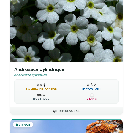
Androsace cylindrique
Androsace cylindrica
☀️
☀️
☀️
💧
💧
💧
SOLEIL / MI-OMBRE
IMPORTANT
❄️
❄️
❄️
RUSTIQUE
BLANC
🍃
PRIMULACEAE
🪴
VIVACE