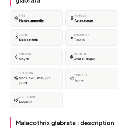
glabrata
TYPE
FAMILLE
🌼
🧬
Plante annuelle
Asteraceae
GENRE
EXPOSITION
🔬
☀️
Malacothrix
Toutes
ARROSAGE
RUSTICITÉ
💧
❄️
Moyen
Semi-rustique
FLORAISON
COULEUR
🌸
🎨
Mars, avril, mai, juin,
Jaune
juillet
VÉGÉTATION
🌿
Annuelle
Malacothrix glabrata : description