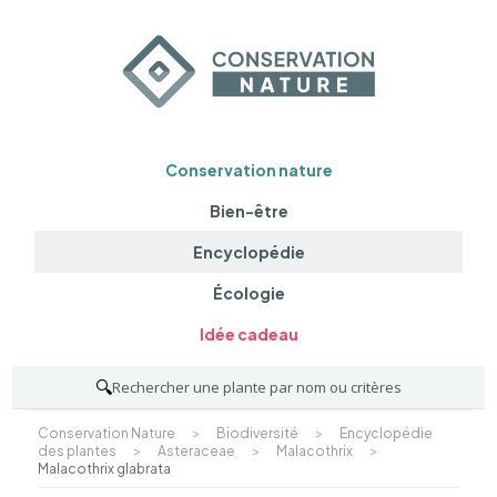
Conservation nature
Bien-être
Encyclopédie
Écologie
Idée cadeau
🔍
Rechercher une plante par nom ou critères
Conservation Nature
>
Biodiversité
>
Encyclopédie
des plantes
>
Asteraceae
>
Malacothrix
>
Malacothrix glabrata