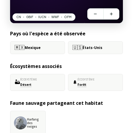
Pays où l'espèce a été observée
🇲🇽
🇺🇸
Mexique
États-Unis
Écosystèmes associés
ÉCOSYSTÈME
ÉCOSYSTÈME
🏜️
🌲
Désert
Forêt
Faune sauvage partageant cet habitat
Harfang
des
neiges