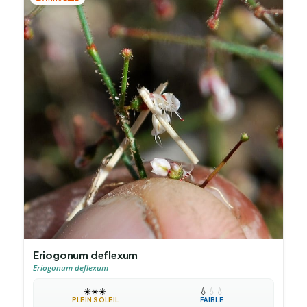
Eriogonum deflexum
Eriogonum deflexum
☀️
☀️
☀️
💧
💧
💧
PLEIN SOLEIL
FAIBLE