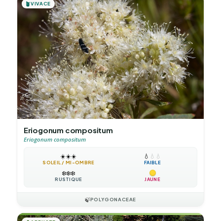
🪴
VIVACE
Eriogonum compositum
Eriogonum compositum
☀️
☀️
☀️
💧
💧
💧
SOLEIL / MI-OMBRE
FAIBLE
❄️
❄️
❄️
RUSTIQUE
JAUNE
🍃
POLYGONACEAE