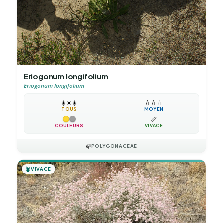
Eriogonum longifolium
Eriogonum longifolium
☀️
☀️
☀️
💧
💧
💧
TOUS
MOYEN
📏
COULEURS
VIVACE
🍃
POLYGONACEAE
🪴
VIVACE