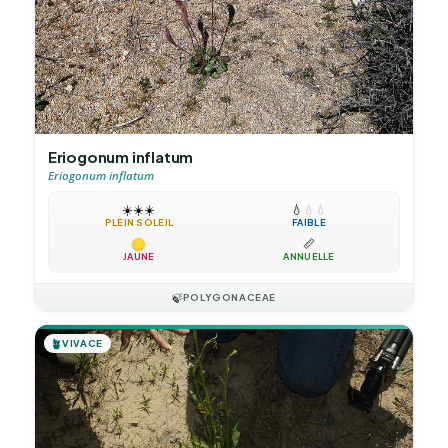
Eriogonum inflatum
Eriogonum inflatum
☀️
☀️
☀️
💧
💧
💧
PLEIN SOLEIL
FAIBLE
📏
JAUNE
ANNUELLE
🍃
POLYGONACEAE
🪴
VIVACE