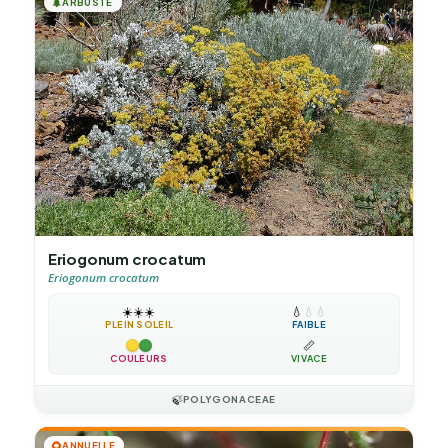
🌲
ARBUSTE
Eriogonum crocatum
Eriogonum crocatum
☀️
☀️
☀️
💧
💧
💧
PLEIN SOLEIL
FAIBLE
📏
COULEURS
VIVACE
🍃
POLYGONACEAE
🌻
ANNUELLE