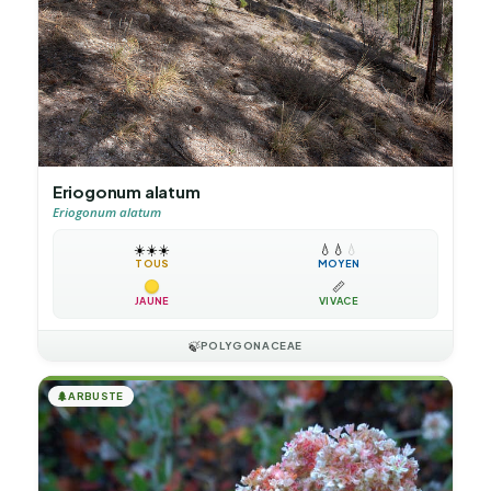
Eriogonum alatum
Eriogonum alatum
☀️
☀️
☀️
💧
💧
💧
TOUS
MOYEN
📏
JAUNE
VIVACE
🍃
POLYGONACEAE
🌲
ARBUSTE