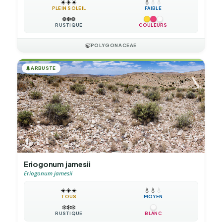
☀️
☀️
☀️
💧
💧
💧
PLEIN SOLEIL
FAIBLE
❄️
❄️
❄️
RUSTIQUE
COULEURS
🍃
POLYGONACEAE
🌲
ARBUSTE
Eriogonum jamesii
Eriogonum jamesii
☀️
☀️
☀️
💧
💧
💧
TOUS
MOYEN
❄️
❄️
❄️
RUSTIQUE
BLANC