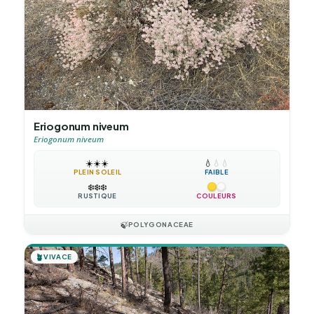
Eriogonum niveum
Eriogonum niveum
☀️
☀️
☀️
💧
💧
💧
PLEIN SOLEIL
FAIBLE
❄️
❄️
❄️
RUSTIQUE
COULEURS
🍃
POLYGONACEAE
🪴
VIVACE