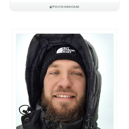
🍃
POLYGONACEAE