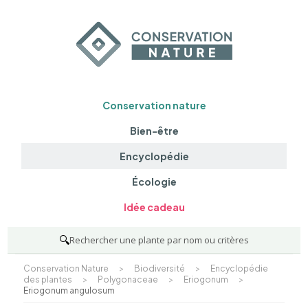
Conservation nature
Bien-être
Encyclopédie
Écologie
Idée cadeau
🔍
Rechercher une plante par nom ou critères
Conservation Nature
>
Biodiversité
>
Encyclopédie
des plantes
>
Polygonaceae
>
Eriogonum
>
Eriogonum angulosum