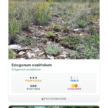
Eriogonum ovalifolium
Eriogonum ovalifolium
☀️
☀️
☀️
💧
💧
💧
PLEIN SOLEIL
FAIBLE
❄️
❄️
❄️
RUSTIQUE
COULEURS
🍃
POLYGONACEAE