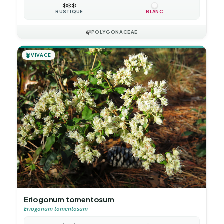
❄️
❄️
❄️
RUSTIQUE
BLANC
🍃
POLYGONACEAE
🪴
VIVACE
Eriogonum tomentosum
Eriogonum tomentosum