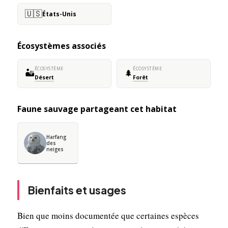
🇺🇸
États-Unis
Écosystèmes associés
ÉCOSYSTÈME
ÉCOSYSTÈME
🏜️
🌲
Désert
Forêt
Faune sauvage partageant cet habitat
Harfang
des
neiges
Bienfaits et usages
Bien que moins documentée que certaines espèces