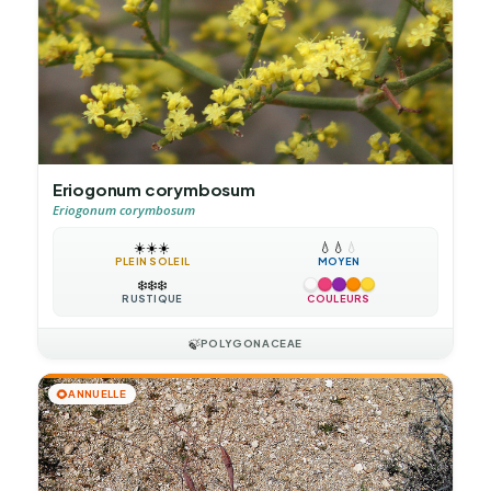
Eriogonum corymbosum
Eriogonum corymbosum
☀️
☀️
☀️
💧
💧
💧
PLEIN SOLEIL
MOYEN
❄️
❄️
❄️
RUSTIQUE
COULEURS
🍃
POLYGONACEAE
🌻
ANNUELLE