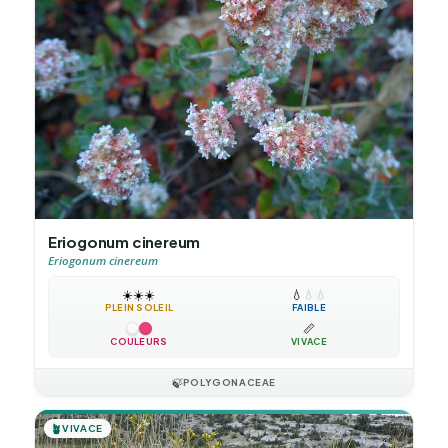
Eriogonum cinereum
Eriogonum cinereum
☀️
☀️
☀️
💧
💧
💧
PLEIN SOLEIL
FAIBLE
📏
COULEURS
VIVACE
🍃
POLYGONACEAE
🪴
VIVACE