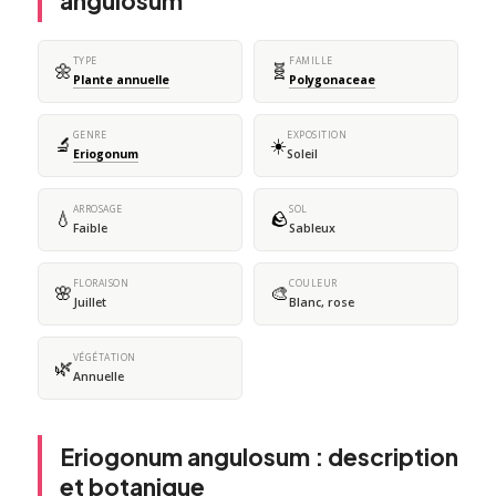
angulosum
TYPE
FAMILLE
🌼
🧬
Plante annuelle
Polygonaceae
GENRE
EXPOSITION
🔬
☀️
Eriogonum
Soleil
ARROSAGE
SOL
💧
🪨
Faible
Sableux
FLORAISON
COULEUR
🌸
🎨
Juillet
Blanc, rose
VÉGÉTATION
🌿
Annuelle
Eriogonum angulosum : description
et botanique