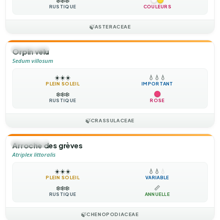
❄️
❄️
❄️
RUSTIQUE
COULEURS
🍃
ASTERACEAE
🌻
ANNUELLE
Orpin velu
Sedum villosum
☀️
☀️
☀️
💧
💧
💧
PLEIN SOLEIL
IMPORTANT
❄️
❄️
❄️
RUSTIQUE
ROSE
🍃
CRASSULACEAE
🌻
ANNUELLE
Arroche des grèves
Atriplex littoralis
☀️
☀️
☀️
💧
💧
💧
PLEIN SOLEIL
VARIABLE
❄️
❄️
❄️
📏
RUSTIQUE
ANNUELLE
🍃
CHENOPODIACEAE