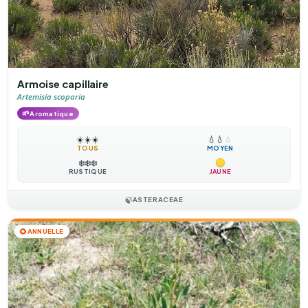
Armoise capillaire
Artemisia scoparia
🌱
Aromatique
☀️
☀️
☀️
💧
💧
💧
TOUS
MOYEN
❄️
❄️
❄️
RUSTIQUE
JAUNE
🍃
ASTERACEAE
🌻
ANNUELLE