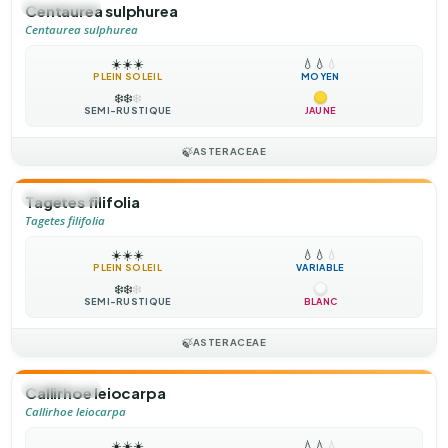
🌻
ANNUELLE
Centaurea sulphurea
Centaurea sulphurea
☀️
☀️
☀️
💧
💧
💧
PLEIN SOLEIL
MOYEN
❄️
❄️
❄️
SEMI-RUSTIQUE
JAUNE
🍃
ASTERACEAE
🌻
ANNUELLE
Tagetes filifolia
Tagetes filifolia
☀️
☀️
☀️
💧
💧
💧
PLEIN SOLEIL
VARIABLE
❄️
❄️
❄️
SEMI-RUSTIQUE
BLANC
🍃
ASTERACEAE
🌻
ANNUELLE
Callirhoe leiocarpa
Callirhoe leiocarpa
☀️
☀️
☀️
💧
💧
💧