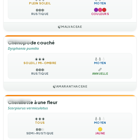
PLEIN SOLEIL
MOYEN
❄️
❄️
❄️
RUSTIQUE
COULEURS
🍃
MALVACEAE
🌻
ANNUELLE
Chénopode couché
Dysphania pumilio
☀️
☀️
☀️
💧
💧
💧
SOLEIL / MI-OMBRE
MOYEN
❄️
❄️
❄️
📏
RUSTIQUE
ANNUELLE
🍃
AMARANTHACEAE
🌻
ANNUELLE
Chenillette à une fleur
Scorpiurus vermiculatus
☀️
☀️
☀️
💧
💧
💧
TOUS
MOYEN
❄️
❄️
❄️
SEMI-RUSTIQUE
JAUNE