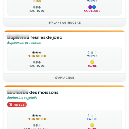
TOUS
MOYEN
❄️
❄️
❄️
RUSTIQUE
COULEURS
🍃
PLANTAGINACEAE
🌻
ANNUELLE
Buplèvre à feuilles de jonc
Bupleurum praealtum
☀️
☀️
☀️
💧
💧
💧
PLEIN SOLEIL
MOYEN
❄️
❄️
❄️
RUSTIQUE
JAUNE
🍃
APIACEAE
🌻
ANNUELLE
Euphorbe des moissons
Euphorbia segetalis
☠️
Toxique
☀️
☀️
☀️
💧
💧
💧
PLEIN SOLEIL
FAIBLE
❄️
❄️
❄️
SEMI-RUSTIQUE
JAUNE