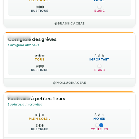
PLEIN SOLEIL
FAIBLE
❄️
❄️
❄️
RUSTIQUE
BLANC
🍃
BRASSICACEAE
🌻
ANNUELLE
Corrigiole des grèves
Corrigiola littoralis
☀️
☀️
☀️
💧
💧
💧
TOUS
IMPORTANT
❄️
❄️
❄️
RUSTIQUE
BLANC
🍃
MOLLUGINACEAE
🌻
ANNUELLE
Euphraise à petites fleurs
Euphrasia micrantha
☀️
☀️
☀️
💧
💧
💧
PLEIN SOLEIL
MOYEN
❄️
❄️
❄️
RUSTIQUE
COULEURS