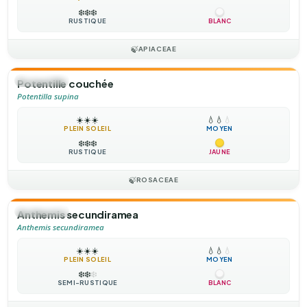
❄️
❄️
❄️
RUSTIQUE
BLANC
🍃
APIACEAE
🌻
ANNUELLE
Potentille couchée
Potentilla supina
☀️
☀️
☀️
💧
💧
💧
PLEIN SOLEIL
MOYEN
❄️
❄️
❄️
RUSTIQUE
JAUNE
🍃
ROSACEAE
🌻
ANNUELLE
Anthemis secundiramea
Anthemis secundiramea
☀️
☀️
☀️
💧
💧
💧
PLEIN SOLEIL
MOYEN
❄️
❄️
❄️
SEMI-RUSTIQUE
BLANC