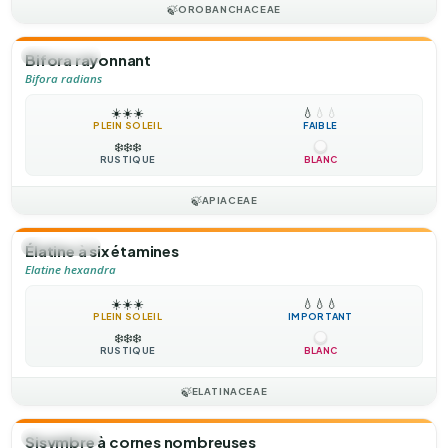
🍃
OROBANCHACEAE
🌻
ANNUELLE
Bifora rayonnant
Bifora radians
☀️
☀️
☀️
💧
💧
💧
PLEIN SOLEIL
FAIBLE
❄️
❄️
❄️
RUSTIQUE
BLANC
🍃
APIACEAE
🌻
ANNUELLE
Élatine à six étamines
Elatine hexandra
☀️
☀️
☀️
💧
💧
💧
PLEIN SOLEIL
IMPORTANT
❄️
❄️
❄️
RUSTIQUE
BLANC
🍃
ELATINACEAE
🌻
ANNUELLE
Sisymbre à cornes nombreuses