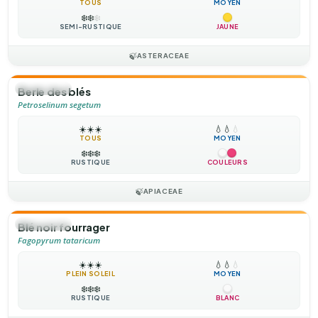
TOUS
MOYEN
❄️
❄️
❄️
SEMI-RUSTIQUE
JAUNE
🍃
ASTERACEAE
🌻
ANNUELLE
Berle des blés
Petroselinum segetum
☀️
☀️
☀️
💧
💧
💧
TOUS
MOYEN
❄️
❄️
❄️
RUSTIQUE
COULEURS
🍃
APIACEAE
🌻
ANNUELLE
Blé noir fourrager
Fagopyrum tataricum
☀️
☀️
☀️
💧
💧
💧
PLEIN SOLEIL
MOYEN
❄️
❄️
❄️
RUSTIQUE
BLANC