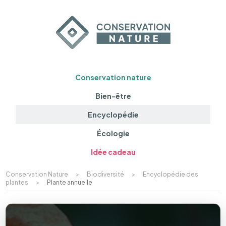
Conservation nature
Bien-être
Encyclopédie
Écologie
Idée cadeau
Conservation Nature
>
Biodiversité
>
Encyclopédie des
plantes
>
Plante annuelle