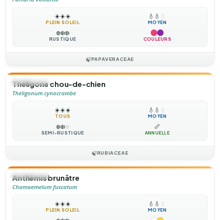
☀️
☀️
☀️
💧
💧
💧
PLEIN SOLEIL
MOYEN
❄️
❄️
❄️
RUSTIQUE
COULEURS
🍃
PAPAVERACEAE
🌻
ANNUELLE
Théligone chou-de-chien
Theligonum cynocrambe
☀️
☀️
☀️
💧
💧
💧
TOUS
MOYEN
❄️
❄️
❄️
📏
SEMI-RUSTIQUE
ANNUELLE
🍃
RUBIACEAE
🌻
ANNUELLE
Anthémis brunâtre
Chamaemelum fuscatum
☀️
☀️
☀️
💧
💧
💧
PLEIN SOLEIL
MOYEN