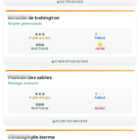
🍃
ASTERACEAE
🌻
ANNUELLE
Arroche de babington
Atriplex glabriuscula
☀️
☀️
☀️
💧
💧
💧
PLEIN SOLEIL
FAIBLE
❄️
❄️
❄️
RUSTIQUE
JAUNE
🍃
CHENOPODIACEAE
🌻
ANNUELLE
Plantain des sables
Plantago arenaria
☀️
☀️
☀️
💧
💧
💧
PLEIN SOLEIL
FAIBLE
❄️
❄️
❄️
RUSTIQUE
BLANC
🍃
PLANTAGINACEAE
🌻
ANNUELLE
Cératophylle inerme