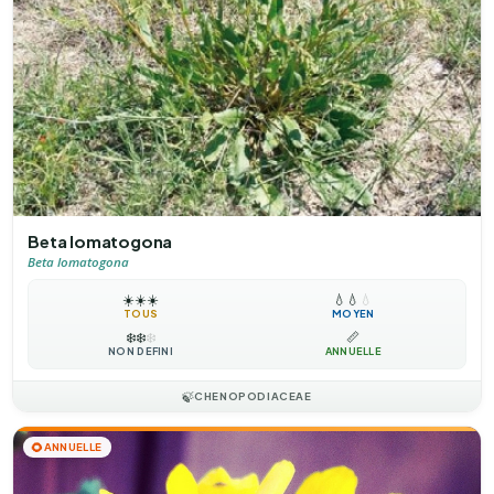
Beta lomatogona
Beta lomatogona
☀️
☀️
☀️
💧
💧
💧
TOUS
MOYEN
❄️
❄️
❄️
📏
NON DÉFINI
ANNUELLE
🍃
CHENOPODIACEAE
🌻
ANNUELLE