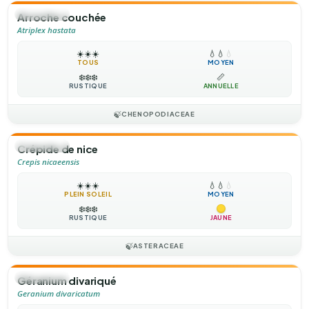
🌻
ANNUELLE
Arroche couchée
Atriplex hastata
☀️
☀️
☀️
💧
💧
💧
TOUS
MOYEN
❄️
❄️
❄️
📏
RUSTIQUE
ANNUELLE
🍃
CHENOPODIACEAE
🌻
ANNUELLE
Crépide de nice
Crepis nicaeensis
☀️
☀️
☀️
💧
💧
💧
PLEIN SOLEIL
MOYEN
❄️
❄️
❄️
RUSTIQUE
JAUNE
🍃
ASTERACEAE
🌻
ANNUELLE
Géranium divariqué
Geranium divaricatum