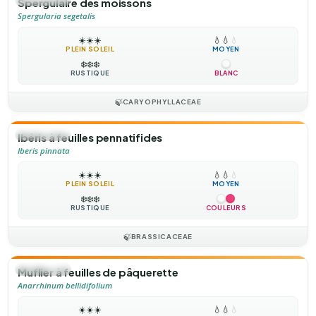
Spergulaire des moissons
Spergularia segetalis
☀️
☀️
☀️
💧
💧
💧
PLEIN SOLEIL
MOYEN
❄️
❄️
❄️
RUSTIQUE
BLANC
🍃
CARYOPHYLLACEAE
🌻
ANNUELLE
Ibéris à feuilles pennatifides
Iberis pinnata
☀️
☀️
☀️
💧
💧
💧
PLEIN SOLEIL
MOYEN
❄️
❄️
❄️
RUSTIQUE
COULEURS
🍃
BRASSICACEAE
🌻
ANNUELLE
Muflier à feuilles de pâquerette
Anarrhinum bellidifolium
☀️
☀️
☀️
💧
💧
💧