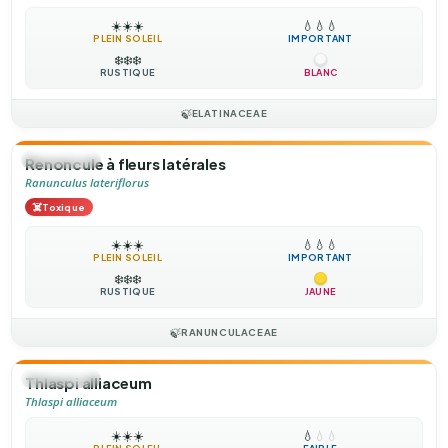
☀️
☀️
☀️
💧
💧
💧
PLEIN SOLEIL
IMPORTANT
❄️
❄️
❄️
RUSTIQUE
BLANC
🍃
ELATINACEAE
🌻
ANNUELLE
Renoncule à fleurs latérales
Ranunculus lateriflorus
☠️
Toxique
☀️
☀️
☀️
💧
💧
💧
PLEIN SOLEIL
IMPORTANT
❄️
❄️
❄️
RUSTIQUE
JAUNE
🍃
RANUNCULACEAE
🌻
ANNUELLE
Thlaspi alliaceum
Thlaspi alliaceum
☀️
☀️
☀️
💧
💧
💧