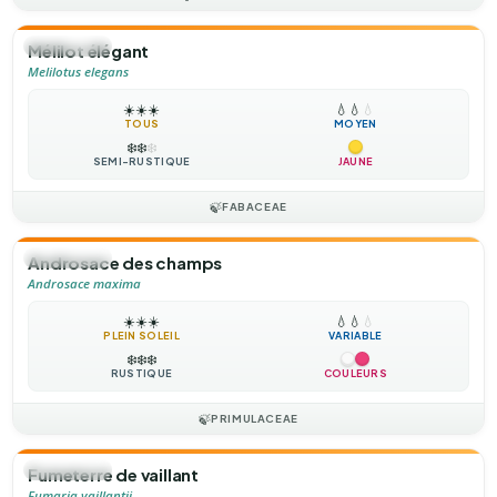
🌻
ANNUELLE
Mélilot élégant
Melilotus elegans
☀️
☀️
☀️
💧
💧
💧
TOUS
MOYEN
❄️
❄️
❄️
SEMI-RUSTIQUE
JAUNE
🍃
FABACEAE
🌻
ANNUELLE
Androsace des champs
Androsace maxima
☀️
☀️
☀️
💧
💧
💧
PLEIN SOLEIL
VARIABLE
❄️
❄️
❄️
RUSTIQUE
COULEURS
🍃
PRIMULACEAE
🌻
ANNUELLE
Fumeterre de vaillant
Fumaria vaillantii