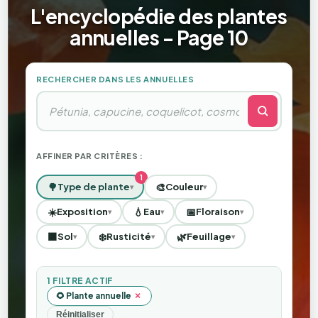
L'encyclopédie des plantes
annuelles - Page 10
RECHERCHER DANS LES ANNUELLES
AFFINER PAR CRITÈRES :
🌳
🎨
Type de plante
Couleur
▾
▾
☀️
💧
📅
Exposition
Eau
Floraison
▾
▾
▾
🟫
❄️
🌿
Sol
Rusticité
Feuillage
▾
▾
▾
1 FILTRE ACTIF
×
🌻 Plante annuelle
Réinitialiser