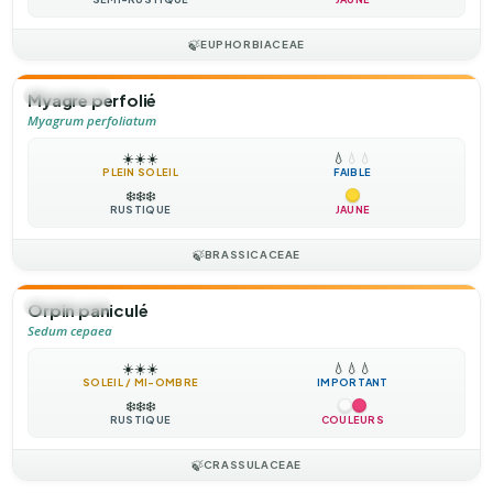
🍃
EUPHORBIACEAE
🌻
ANNUELLE
Myagre perfolié
Myagrum perfoliatum
☀️
☀️
☀️
💧
💧
💧
PLEIN SOLEIL
FAIBLE
❄️
❄️
❄️
RUSTIQUE
JAUNE
🍃
BRASSICACEAE
🌻
ANNUELLE
Orpin paniculé
Sedum cepaea
☀️
☀️
☀️
💧
💧
💧
SOLEIL / MI-OMBRE
IMPORTANT
❄️
❄️
❄️
RUSTIQUE
COULEURS
🍃
CRASSULACEAE