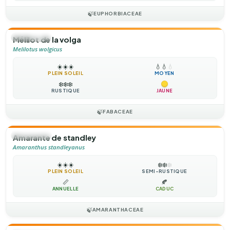
🍃
EUPHORBIACEAE
🌻
ANNUELLE
Mélilot de la volga
Melilotus wolgicus
☀️
☀️
☀️
💧
💧
💧
PLEIN SOLEIL
MOYEN
❄️
❄️
❄️
RUSTIQUE
JAUNE
🍃
FABACEAE
🌻
ANNUELLE
Amarante de standley
Amaranthus standleyanus
☀️
☀️
☀️
❄️
❄️
❄️
PLEIN SOLEIL
SEMI-RUSTIQUE
📏
🍂
ANNUELLE
CADUC
🍃
AMARANTHACEAE