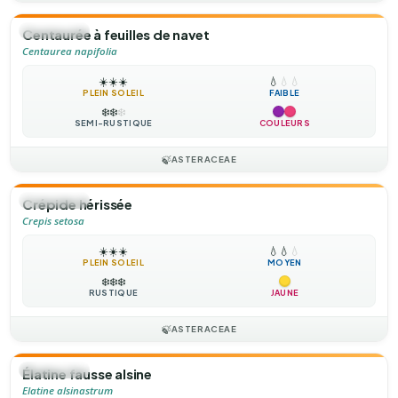
🌻
ANNUELLE
Centaurée à feuilles de navet
Centaurea napifolia
☀️
☀️
☀️
💧
💧
💧
PLEIN SOLEIL
FAIBLE
❄️
❄️
❄️
SEMI-RUSTIQUE
COULEURS
🍃
ASTERACEAE
🌻
ANNUELLE
Crépide hérissée
Crepis setosa
☀️
☀️
☀️
💧
💧
💧
PLEIN SOLEIL
MOYEN
❄️
❄️
❄️
RUSTIQUE
JAUNE
🍃
ASTERACEAE
🌻
ANNUELLE
Élatine fausse alsine
Elatine alsinastrum