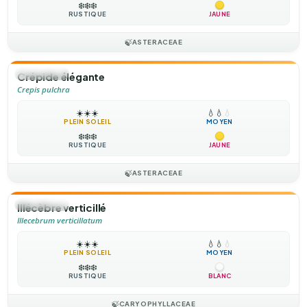
❄️
❄️
❄️
RUSTIQUE
JAUNE
🍃
ASTERACEAE
🌻
ANNUELLE
Crépide élégante
Crepis pulchra
☀️
☀️
☀️
💧
💧
💧
PLEIN SOLEIL
MOYEN
❄️
❄️
❄️
RUSTIQUE
JAUNE
🍃
ASTERACEAE
🌻
ANNUELLE
Illécèbre verticillé
Illecebrum verticillatum
☀️
☀️
☀️
💧
💧
💧
PLEIN SOLEIL
MOYEN
❄️
❄️
❄️
RUSTIQUE
BLANC
🍃
CARYOPHYLLACEAE