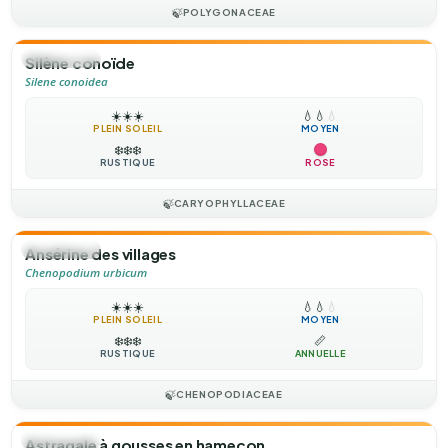
🍃
POLYGONACEAE
🌻
ANNUELLE
Silène conoïde
Silene conoidea
☀️
☀️
☀️
💧
💧
💧
PLEIN SOLEIL
MOYEN
❄️
❄️
❄️
RUSTIQUE
ROSE
🍃
CARYOPHYLLACEAE
🌻
ANNUELLE
Ansérine des villages
Chenopodium urbicum
☀️
☀️
☀️
💧
💧
💧
PLEIN SOLEIL
MOYEN
❄️
❄️
❄️
📏
RUSTIQUE
ANNUELLE
🍃
CHENOPODIACEAE
🌻
ANNUELLE
Astragale à gousses en hameçon