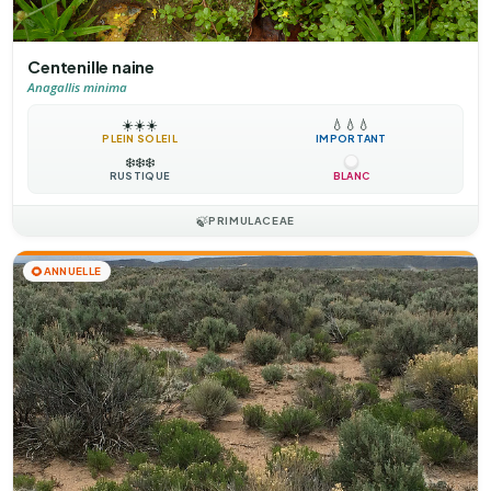
Centenille naine
Anagallis minima
☀️
☀️
☀️
💧
💧
💧
PLEIN SOLEIL
IMPORTANT
❄️
❄️
❄️
RUSTIQUE
BLANC
🍃
PRIMULACEAE
🌻
ANNUELLE