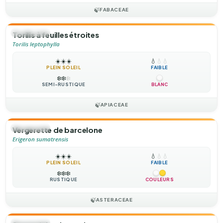
🍃
FABACEAE
🌻
ANNUELLE
Torilis à feuilles étroites
Torilis leptophylla
☀️
☀️
☀️
💧
💧
💧
PLEIN SOLEIL
FAIBLE
❄️
❄️
❄️
SEMI-RUSTIQUE
BLANC
🍃
APIACEAE
🌻
ANNUELLE
Vergerette de barcelone
Erigeron sumatrensis
☀️
☀️
☀️
💧
💧
💧
PLEIN SOLEIL
FAIBLE
❄️
❄️
❄️
RUSTIQUE
COULEURS
🍃
ASTERACEAE
🌻
ANNUELLE