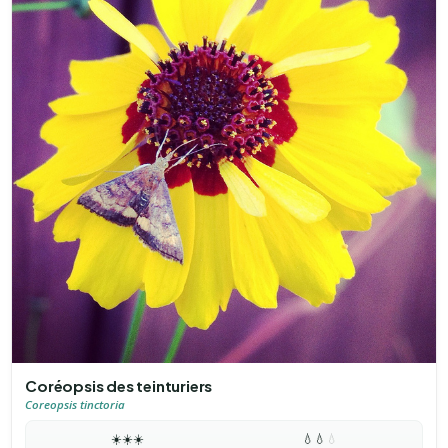
Coréopsis des teinturiers
Coreopsis tinctoria
☀️
☀️
☀️
💧
💧
💧