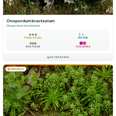
Onopordum bracteatum
Onopordum bracteatum
☀️
☀️
☀️
💧
💧
💧
PLEIN SOLEIL
MOYEN
❄️
❄️
❄️
RUSTIQUE
COULEURS
🍃
ASTERACEAE
🌻
ANNUELLE