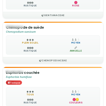
❄️
❄️
❄️
RUSTIQUE
ROSE
🍃
GENTIANACEAE
🌻
ANNUELLE
Chénopode de suède
Chenopodium suecicum
☀️
☀️
☀️
💧
💧
💧
PLEIN SOLEIL
MOYEN
❄️
❄️
❄️
📏
RUSTIQUE
ANNUELLE
🍃
CHENOPODIACEAE
🌻
ANNUELLE
Euphorbe couchée
Euphorbia humifusa
☠️
Toxique
☀️
☀️
☀️
💧
💧
💧
TOUS
MOYEN
❄️
❄️
❄️
RUSTIQUE
COULEURS