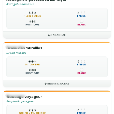
Astragalus hamosus
☀️
☀️
☀️
💧
💧
💧
PLEIN SOLEIL
FAIBLE
❄️
❄️
❄️
RUSTIQUE
BLANC
🍃
FABACEAE
🌻
ANNUELLE
Drave des murailles
Draba muralis
☀️
☀️
☀️
💧
💧
💧
MI-OMBRE
FAIBLE
❄️
❄️
❄️
RUSTIQUE
BLANC
🍃
BRASSICACEAE
🌻
ANNUELLE
Boucage voyageur
Pimpinella peregrina
☀️
☀️
☀️
💧
💧
💧
SOLEIL / MI-OMBRE
FAIBLE