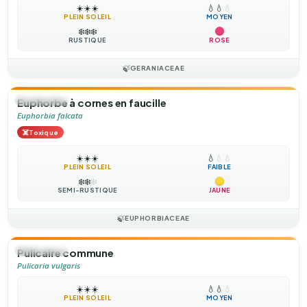
☀️
☀️
☀️
💧
💧
💧
PLEIN SOLEIL
MOYEN
❄️
❄️
❄️
RUSTIQUE
ROSE
🍃
GERANIACEAE
🌻
ANNUELLE
Euphorbe à cornes en faucille
Euphorbia falcata
☠️
Toxique
☀️
☀️
☀️
💧
💧
💧
PLEIN SOLEIL
FAIBLE
❄️
❄️
❄️
SEMI-RUSTIQUE
JAUNE
🍃
EUPHORBIACEAE
🌻
ANNUELLE
Pulicaire commune
Pulicaria vulgaris
☀️
☀️
☀️
💧
💧
💧
PLEIN SOLEIL
MOYEN