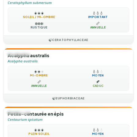
Ceratophyllum submersum
☀️
☀️
☀️
💧
💧
💧
SOLEIL / MI-OMBRE
IMPORTANT
❄️
❄️
❄️
📏
RUSTIQUE
ANNUELLE
🍃
CERATOPHYLLACEAE
🌻
ANNUELLE
Acalypha australis
Acalypha australis
☀️
☀️
☀️
💧
💧
💧
MI-OMBRE
MOYEN
📏
🍂
ANNUELLE
CADUC
🍃
EUPHORBIACEAE
🌻
ANNUELLE
Petite-centaurée en épis
Centaurium spicatum
☀️
☀️
☀️
💧
💧
💧
PLEIN SOLEIL
MOYEN