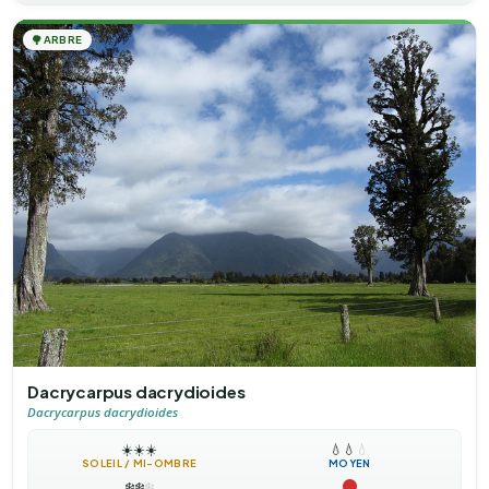
🌳
ARBRE
Dacrycarpus dacrydioides
Dacrycarpus dacrydioides
☀️
☀️
☀️
💧
💧
💧
SOLEIL / MI-OMBRE
MOYEN
❄️
❄️
❄️