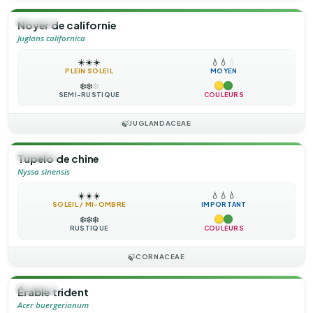
🌳
ARBRE
Noyer de californie
Juglans californica
☀️
☀️
☀️
💧
💧
💧
PLEIN SOLEIL
MOYEN
❄️
❄️
❄️
SEMI-RUSTIQUE
COULEURS
🍃
JUGLANDACEAE
🌳
ARBRE
Tupelo de chine
Nyssa sinensis
☀️
☀️
☀️
💧
💧
💧
SOLEIL / MI-OMBRE
IMPORTANT
❄️
❄️
❄️
RUSTIQUE
COULEURS
🍃
CORNACEAE
🌳
ARBRE
Érable trident
Acer buergerianum