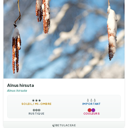
Alnus hirsuta
Alnus hirsuta
☀️
☀️
☀️
💧
💧
💧
SOLEIL / MI-OMBRE
IMPORTANT
❄️
❄️
❄️
RUSTIQUE
COULEURS
🍃
BETULACEAE