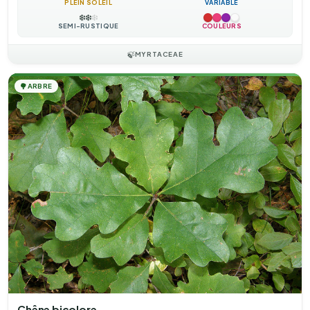
PLEIN SOLEIL
VARIABLE
❄️
❄️
❄️
SEMI-RUSTIQUE
COULEURS
🍃
MYRTACEAE
🌳
ARBRE
Chêne bicolore