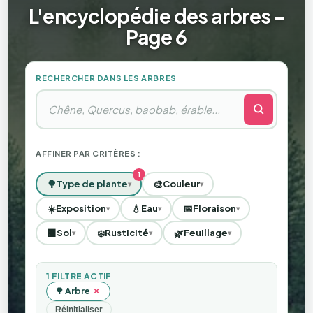
L'encyclopédie des arbres -
Page 6
RECHERCHER DANS LES ARBRES
AFFINER PAR CRITÈRES :
🌳
🎨
Type de plante
Couleur
▾
▾
☀️
💧
📅
Exposition
Eau
Floraison
▾
▾
▾
🟫
❄️
🌿
Sol
Rusticité
Feuillage
▾
▾
▾
1 FILTRE ACTIF
×
🌳 Arbre
Réinitialiser