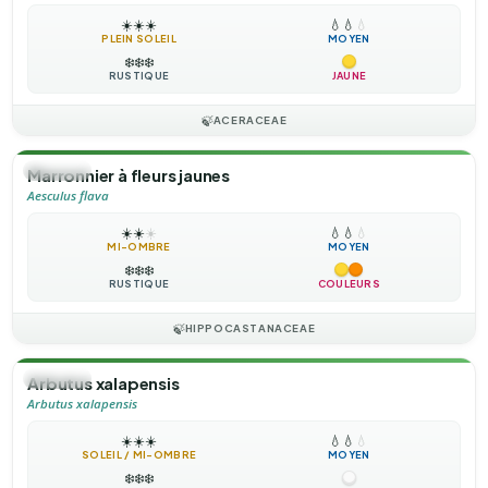
☀️
☀️
☀️
💧
💧
💧
PLEIN SOLEIL
MOYEN
❄️
❄️
❄️
RUSTIQUE
JAUNE
🍃
ACERACEAE
🌳
ARBRE
Marronnier à fleurs jaunes
Aesculus flava
☀️
☀️
☀️
💧
💧
💧
MI-OMBRE
MOYEN
❄️
❄️
❄️
RUSTIQUE
COULEURS
🍃
HIPPOCASTANACEAE
🌳
ARBRE
Arbutus xalapensis
Arbutus xalapensis
☀️
☀️
☀️
💧
💧
💧
SOLEIL / MI-OMBRE
MOYEN
❄️
❄️
❄️