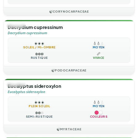
🍃
CORYNOCARPACEAE
🌳
ARBRE
Dacrydium cupressinum
Dacrydium cupressinum
☀️
☀️
☀️
💧
💧
💧
SOLEIL / MI-OMBRE
MOYEN
❄️
❄️
❄️
📏
RUSTIQUE
VIVACE
🍃
PODOCARPACEAE
🌳
ARBRE
Eucalyptus sideroxylon
Eucalyptus sideroxylon
☀️
☀️
☀️
💧
💧
💧
PLEIN SOLEIL
MOYEN
❄️
❄️
❄️
SEMI-RUSTIQUE
COULEURS
🍃
MYRTACEAE