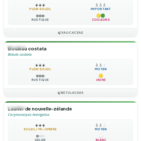
☀️
☀️
☀️
💧
💧
💧
PLEIN SOLEIL
IMPORTANT
❄️
❄️
❄️
RUSTIQUE
COULEURS
🍃
SALICACEAE
🌳
ARBRE
Bouleau costata
Betula costata
☀️
☀️
☀️
💧
💧
💧
PLEIN SOLEIL
MOYEN
❄️
❄️
❄️
RUSTIQUE
JAUNE
🍃
BETULACEAE
🌳
ARBRE
Laurier de nouvelle-zélande
Corynocarpus laevigatus
☀️
☀️
☀️
💧
💧
💧
SOLEIL / MI-OMBRE
MOYEN
❄️
❄️
❄️
GÉLIVE
BLANC