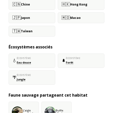
🇨🇳
🇭🇰
Chine
Hong Kong
🇯🇵
🇲🇴
Japon
Macao
🇹🇼
Taïwan
Écosystèmes associés
ÉCOSYSTÈME
ÉCOSYSTÈME
💧
🌲
Eau douce
Forêt
ÉCOSYSTÈME
🌴
Jungle
Faune sauvage partageant cet habitat
L’aigle
Buffle