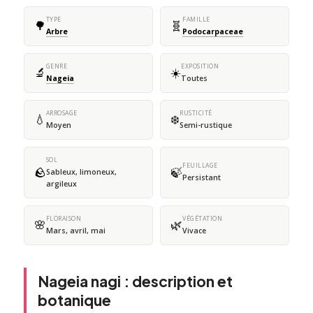
TYPE
FAMILLE
🌳
🧬
Arbre
Podocarpaceae
GENRE
EXPOSITION
🔬
☀️
Nageia
Toutes
ARROSAGE
RUSTICITÉ
💧
❄️
Moyen
Semi-rustique
SOL
FEUILLAGE
🪨
🍃
Sableux, limoneux,
Persistant
argileux
FLORAISON
VÉGÉTATION
🌸
🌿
Mars, avril, mai
Vivace
Nageia nagi : description et
botanique