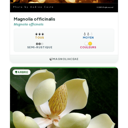
Magnolia officinalis
Magnolia officinalis
☀️
☀️
☀️
💧
💧
💧
TOUS
MOYEN
❄️
❄️
❄️
SEMI-RUSTIQUE
COULEURS
🍃
MAGNOLIACEAE
🌳
ARBRE