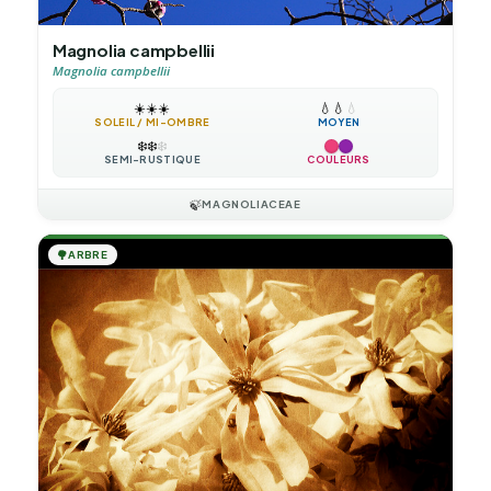
Magnolia campbellii
Magnolia campbellii
☀️
☀️
☀️
💧
💧
💧
SOLEIL / MI-OMBRE
MOYEN
❄️
❄️
❄️
SEMI-RUSTIQUE
COULEURS
🍃
MAGNOLIACEAE
🌳
ARBRE