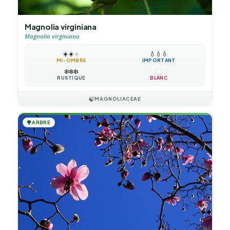
Magnolia virginiana
Magnolia virginiana
☀️
☀️
☀️
💧
💧
💧
MI-OMBRE
IMPORTANT
❄️
❄️
❄️
RUSTIQUE
BLANC
🍃
MAGNOLIACEAE
🌳
ARBRE