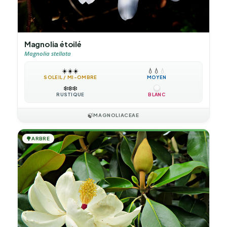
Magnolia étoilé
Magnolia stellata
☀️
☀️
☀️
💧
💧
💧
SOLEIL / MI-OMBRE
MOYEN
❄️
❄️
❄️
RUSTIQUE
BLANC
🍃
MAGNOLIACEAE
🌳
ARBRE