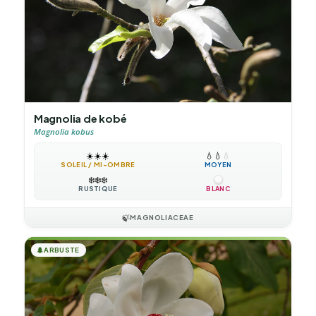
Magnolia de kobé
Magnolia kobus
☀️
☀️
☀️
💧
💧
💧
SOLEIL / MI-OMBRE
MOYEN
❄️
❄️
❄️
RUSTIQUE
BLANC
🍃
MAGNOLIACEAE
🌲
ARBUSTE