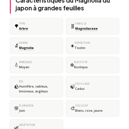
Caractéristiques du Magnolia du
japon à grandes feuilles
TYPE
FAMILLE
🌳
🧬
Arbre
Magnoliaceae
GENRE
EXPOSITION
🔬
☀️
Magnolia
Toutes
ARROSAGE
RUSTICITÉ
💧
❄️
Moyen
Rustique
SOL
FEUILLAGE
🪨
🍃
Humifère, sableux,
Caduc
limoneux, argileux
FLORAISON
COULEUR
🌸
🎨
Juin
Blanc, rose, jaune
VÉGÉTATION
🌿