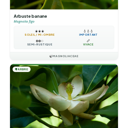
Arbuste banane
Magnolia figo
☀️
☀️
☀️
💧
💧
💧
SOLEIL / MI-OMBRE
IMPORTANT
❄️
❄️
❄️
📏
SEMI-RUSTIQUE
VIVACE
🍃
MAGNOLIACEAE
🌳
ARBRE