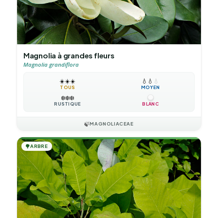
Magnolia à grandes fleurs
Magnolia grandiflora
☀️
☀️
☀️
💧
💧
💧
TOUS
MOYEN
❄️
❄️
❄️
RUSTIQUE
BLANC
🍃
MAGNOLIACEAE
🌳
ARBRE