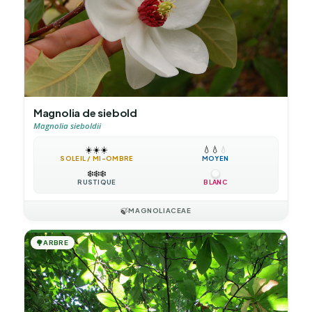
Magnolia de siebold
Magnolia sieboldii
☀️
☀️
☀️
💧
💧
💧
SOLEIL / MI-OMBRE
MOYEN
❄️
❄️
❄️
RUSTIQUE
BLANC
🍃
MAGNOLIACEAE
🌳
ARBRE