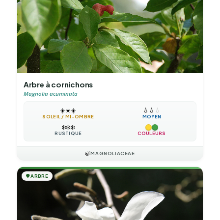
Arbre à cornichons
Magnolia acuminata
☀️
☀️
☀️
💧
💧
💧
SOLEIL / MI-OMBRE
MOYEN
❄️
❄️
❄️
RUSTIQUE
COULEURS
🍃
MAGNOLIACEAE
🌳
ARBRE