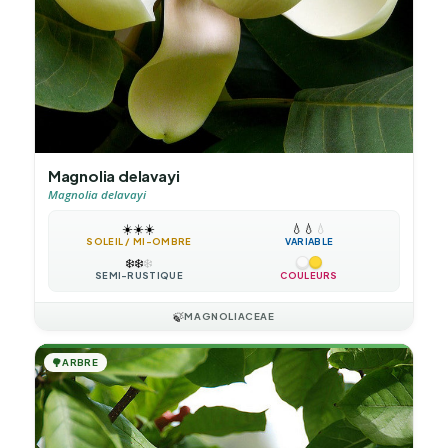
Magnolia delavayi
Magnolia delavayi
☀️
☀️
☀️
💧
💧
💧
SOLEIL / MI-OMBRE
VARIABLE
❄️
❄️
❄️
SEMI-RUSTIQUE
COULEURS
🍃
MAGNOLIACEAE
🌳
ARBRE