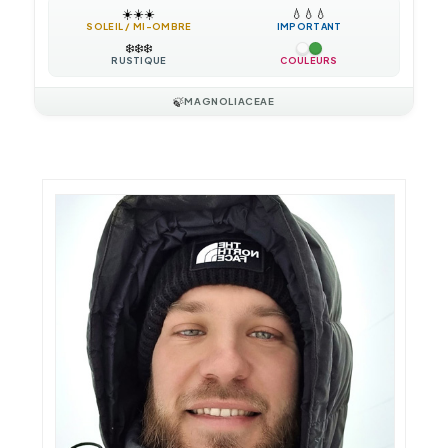
☀️
☀️
☀️
💧
💧
💧
SOLEIL / MI-OMBRE
IMPORTANT
❄️
❄️
❄️
RUSTIQUE
COULEURS
🍃
MAGNOLIACEAE