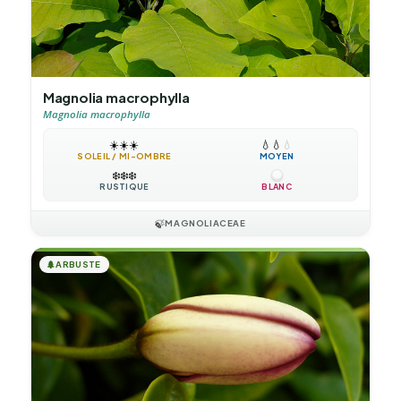
Magnolia macrophylla
Magnolia macrophylla
☀️
☀️
☀️
💧
💧
💧
SOLEIL / MI-OMBRE
MOYEN
❄️
❄️
❄️
RUSTIQUE
BLANC
🍃
MAGNOLIACEAE
🌲
ARBUSTE