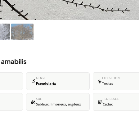
 amabilis
GENRE
EXPOSITION
🔬
☀️
Pseudolarix
Toutes
SOL
FEUILLAGE
🪨
🍃
Sableux, limoneux, argileux
Caduc