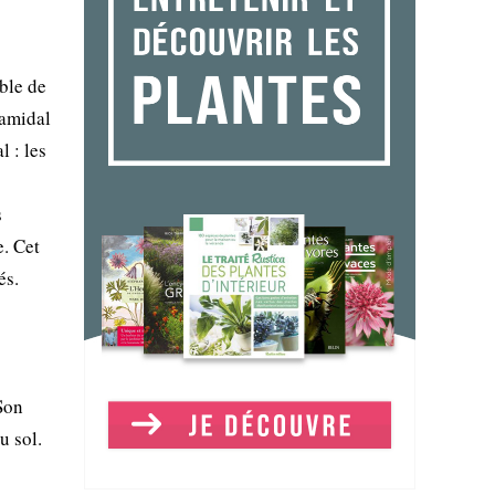
ble de
ramidal
l : les
s
e. Cet
és.
Son
u sol.