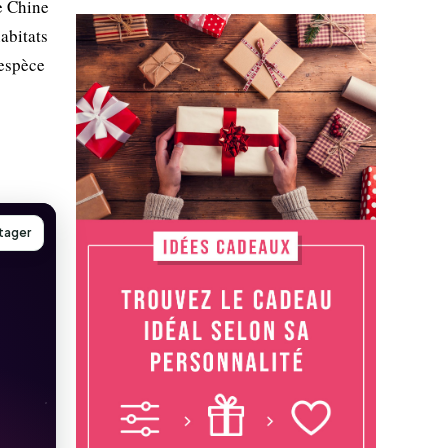
e Chine
abitats
'espèce