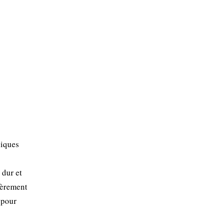
niques
 dur et
gèrement
 pour