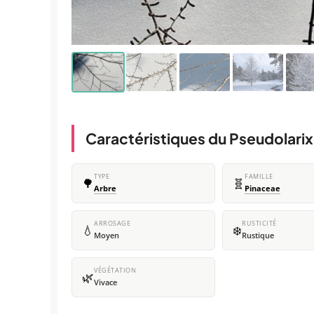
Caractéristiques du Pseudolarix
TYPE
FAMILLE
🌳
🧬
Arbre
Pinaceae
ARROSAGE
RUSTICITÉ
💧
❄️
Moyen
Rustique
VÉGÉTATION
🌿
Vivace