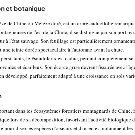
on et botanique
e de Chine ou Mélèze doré, est un arbre caducifolié remarqua
ontagneuses de l'est de la Chine, il se distingue par son port py
r à l'état sauvage. Son feuillage est particulièrement ornamenta
nt une teinte dorée spectaculaire à l'automne avant la chute.
 persistants, le Pseudolarix est caduc, perdant complètement se
, ovoïdes et écailleux. Son écorce grise devient fissurée avec l'âg
en développé, parfaitement adapté à une croissance en sols vari
n
portant dans les écosystèmes forestiers montagnards de Chine. 
ique lors de sa décomposition, favorisant l'activité biologique d
ure pour diverses espèces d'oiseaux et d'insectes, notamment les