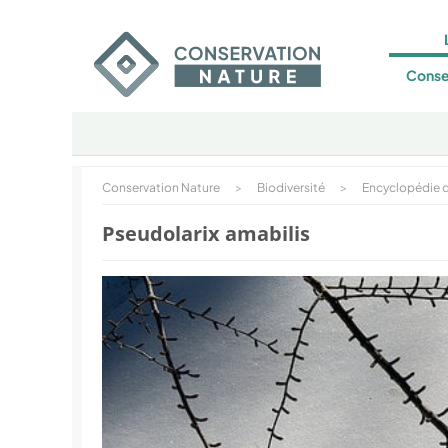
Conse
Conservation Nature
>
Biodiversité
>
Encyclopédie d
Pseudolarix amabilis