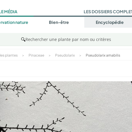
LE MÉDIA
LES DOSSIERS COMPLE
rvation nature
Bien-être
Encyclopédie
🔍
Rechercher une plante par nom ou critères
es plantes
>
Pinaceae
>
Pseudolarix
>
Pseudolarix amabilis