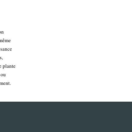
on
t même
ssance
s,
e plante
 ou
ement.