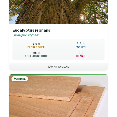
Eucalyptus regnans
Eucalyptus regnans
☀️
☀️
☀️
💧
💧
💧
PLEIN SOLEIL
MOYEN
❄️
❄️
❄️
SEMI-RUSTIQUE
BLANC
🍃
MYRTACEAE
🌳
ARBRE