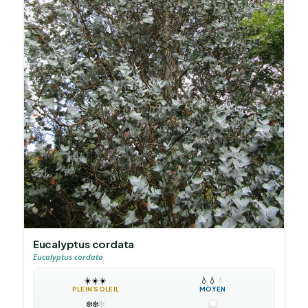
Eucalyptus cordata
Eucalyptus cordata
☀️
☀️
☀️
💧
💧
💧
PLEIN SOLEIL
MOYEN
❄️
❄️
❄️