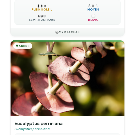
☀️
☀️
☀️
💧
💧
💧
PLEIN SOLEIL
MOYEN
❄️
❄️
❄️
SEMI-RUSTIQUE
BLANC
🍃
MYRTACEAE
🌳
ARBRE
Eucalyptus perriniana
Eucalyptus perriniana