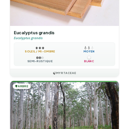
Eucalyptus grandis
Eucalyptus grandis
☀️
☀️
☀️
💧
💧
💧
SOLEIL / MI-OMBRE
MOYEN
❄️
❄️
❄️
SEMI-RUSTIQUE
BLANC
🍃
MYRTACEAE
🌳
ARBRE