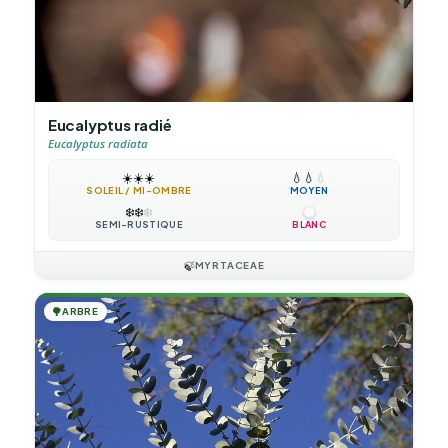
Eucalyptus radié
Eucalyptus radiata
☀️
☀️
☀️
💧
💧
💧
SOLEIL / MI-OMBRE
MOYEN
❄️
❄️
❄️
SEMI-RUSTIQUE
BLANC
🍃
MYRTACEAE
🌳
ARBRE