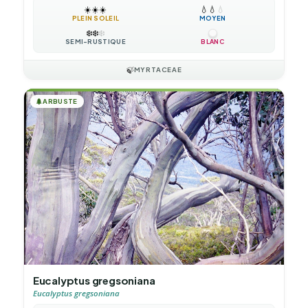
☀️
☀️
☀️
💧
💧
💧
PLEIN SOLEIL
MOYEN
❄️
❄️
❄️
SEMI-RUSTIQUE
BLANC
🍃
MYRTACEAE
🌲
ARBUSTE
Eucalyptus gregsoniana
Eucalyptus gregsoniana