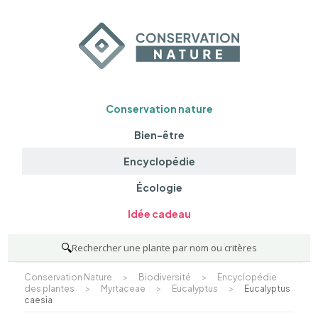
Conservation nature
Bien-être
Encyclopédie
Écologie
Idée cadeau
🔍
Rechercher une plante par nom ou critères
Conservation Nature
>
Biodiversité
>
Encyclopédie
des plantes
>
Myrtaceae
>
Eucalyptus
>
Eucalyptus
caesia