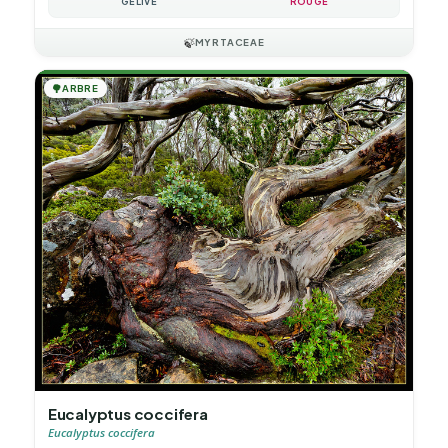
GÉLIVE
ROUGE
🍃
MYRTACEAE
🌳
ARBRE
Eucalyptus coccifera
Eucalyptus coccifera