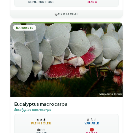
SEMI-RUSTIQUE
BLANC
🍃
MYRTACEAE
🌲
ARBUSTE
Eucalyptus macrocarpa
Eucalyptus macrocarpa
☀️
☀️
☀️
💧
💧
💧
PLEIN SOLEIL
VARIABLE
❄️
❄️
❄️