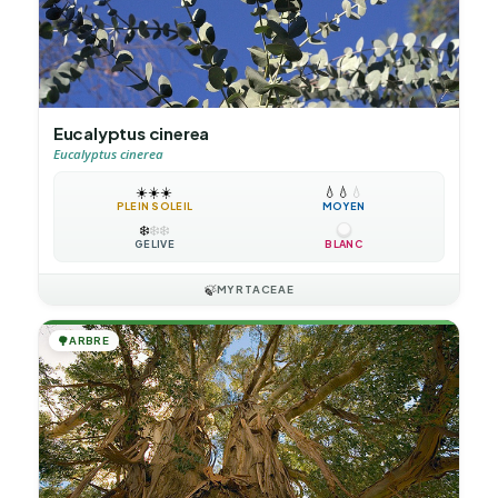
Eucalyptus cinerea
Eucalyptus cinerea
☀️
☀️
☀️
💧
💧
💧
PLEIN SOLEIL
MOYEN
❄️
❄️
❄️
GÉLIVE
BLANC
🍃
MYRTACEAE
🌳
ARBRE