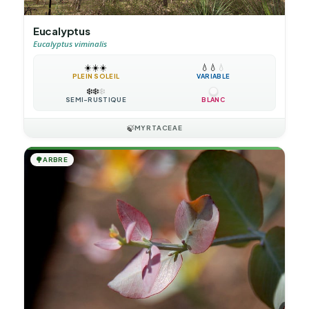
Eucalyptus
Eucalyptus viminalis
☀️
☀️
☀️
💧
💧
💧
PLEIN SOLEIL
VARIABLE
❄️
❄️
❄️
SEMI-RUSTIQUE
BLANC
🍃
MYRTACEAE
🌳
ARBRE