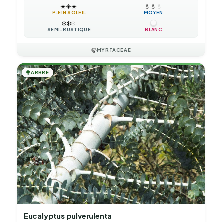
☀️
☀️
☀️
💧
💧
💧
PLEIN SOLEIL
MOYEN
❄️
❄️
❄️
SEMI-RUSTIQUE
BLANC
🍃
MYRTACEAE
🌳
ARBRE
Eucalyptus pulverulenta