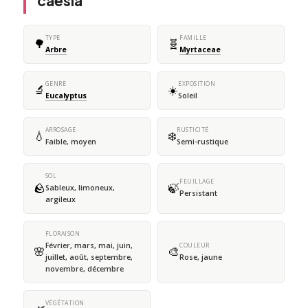
caesia
TYPE
FAMILLE
🌳
🧬
Arbre
Myrtaceae
GENRE
EXPOSITION
🔬
☀️
Eucalyptus
Soleil
ARROSAGE
RUSTICITÉ
💧
❄️
Faible, moyen
Semi-rustique
SOL
FEUILLAGE
🪨
🍃
Sableux, limoneux,
Persistant
argileux
FLORAISON
Février, mars, mai, juin,
COULEUR
🌸
🎨
juillet, août, septembre,
Rose, jaune
novembre, décembre
VÉGÉTATION