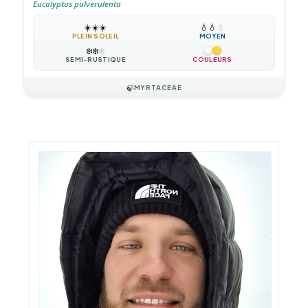
Eucalyptus pulverulenta
☀️
☀️
☀️
💧
💧
💧
PLEIN SOLEIL
MOYEN
❄️
❄️
❄️
SEMI-RUSTIQUE
COULEURS
🍃
MYRTACEAE