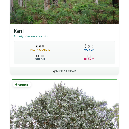
Karri
Eucalyptus diversicolor
☀️
☀️
☀️
💧
💧
💧
PLEIN SOLEIL
MOYEN
❄️
❄️
❄️
GÉLIVE
BLANC
🍃
MYRTACEAE
🌳
ARBRE