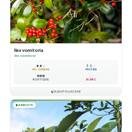
Ilex vomitoria
Ilex vomitoria
☀️
☀️
☀️
💧
💧
💧
MI-OMBRE
MOYEN
❄️
❄️
❄️
RUSTIQUE
BLANC
🍃
AQUIFOLIACEAE
🌲
ARBUSTE