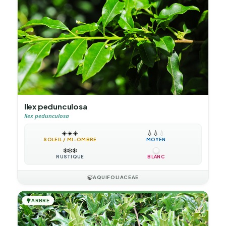
Ilex pedunculosa
Ilex pedunculosa
☀️
☀️
☀️
💧
💧
💧
SOLEIL / MI-OMBRE
MOYEN
❄️
❄️
❄️
RUSTIQUE
BLANC
🍃
AQUIFOLIACEAE
🌳
ARBRE