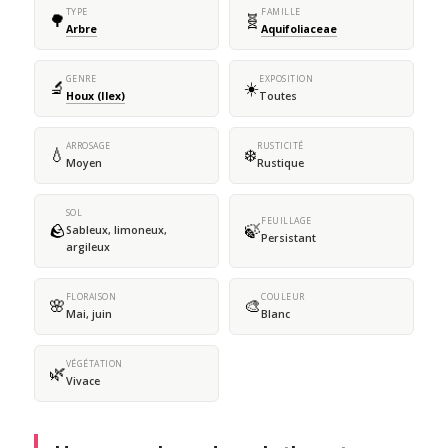
TYPE
FAMILLE
🌳
🧬
Arbre
Aquifoliaceae
GENRE
EXPOSITION
🔬
☀️
Houx (Ilex)
Toutes
ARROSAGE
RUSTICITÉ
💧
❄️
Moyen
Rustique
SOL
FEUILLAGE
🪨
🍃
Sableux, limoneux,
Persistant
argileux
FLORAISON
COULEUR
🌸
🎨
Mai, juin
Blanc
VÉGÉTATION
🌿
Vivace