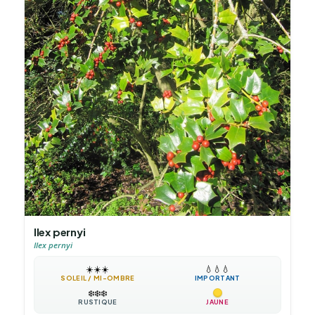
Ilex pernyi
Ilex pernyi
☀️
☀️
☀️
💧
💧
💧
SOLEIL / MI-OMBRE
IMPORTANT
❄️
❄️
❄️
RUSTIQUE
JAUNE