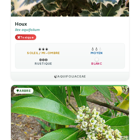
Houx
Ilex aquifolium
☠️
Toxique
☀️
☀️
☀️
💧
💧
💧
SOLEIL / MI-OMBRE
MOYEN
❄️
❄️
❄️
RUSTIQUE
BLANC
🍃
AQUIFOLIACEAE
🌳
ARBRE