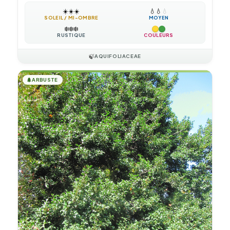
☀️
☀️
☀️
💧
💧
💧
SOLEIL / MI-OMBRE
MOYEN
❄️
❄️
❄️
RUSTIQUE
COULEURS
🍃
AQUIFOLIACEAE
🌲
ARBUSTE