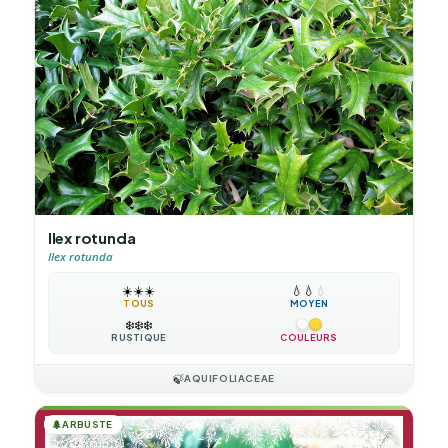
Ilex rotunda
Ilex rotunda
☀️
☀️
☀️
💧
💧
💧
TOUS
MOYEN
❄️
❄️
❄️
RUSTIQUE
COULEURS
🍃
AQUIFOLIACEAE
🌲
ARBUSTE