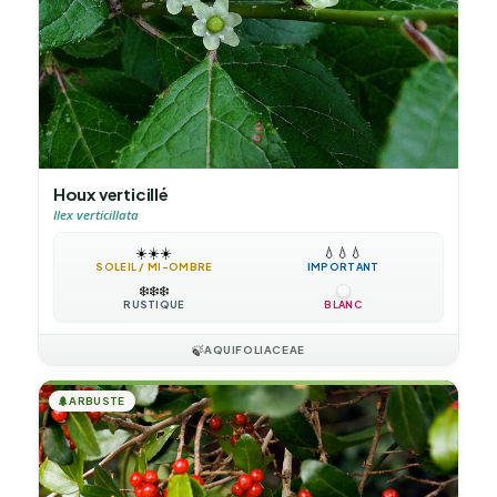
Houx verticillé
Ilex verticillata
☀️
☀️
☀️
💧
💧
💧
SOLEIL / MI-OMBRE
IMPORTANT
❄️
❄️
❄️
RUSTIQUE
BLANC
🍃
AQUIFOLIACEAE
🌲
ARBUSTE