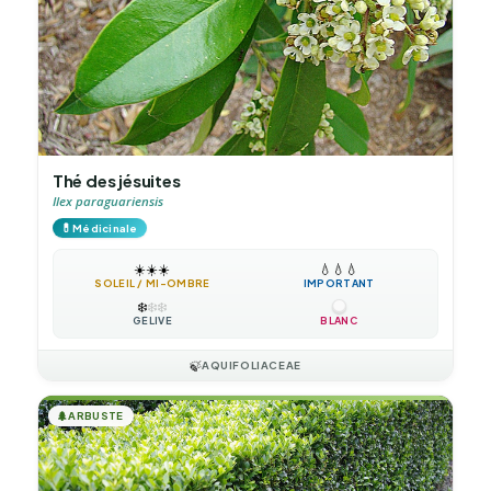
Thé des jésuites
Ilex paraguariensis
💊
Médicinale
☀️
☀️
☀️
💧
💧
💧
SOLEIL / MI-OMBRE
IMPORTANT
❄️
❄️
❄️
GÉLIVE
BLANC
🍃
AQUIFOLIACEAE
🌲
ARBUSTE