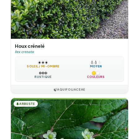
Houx crénelé
Ilex crenata
☀️
☀️
☀️
💧
💧
💧
SOLEIL / MI-OMBRE
MOYEN
❄️
❄️
❄️
RUSTIQUE
COULEURS
🍃
AQUIFOLIACEAE
🌲
ARBUSTE