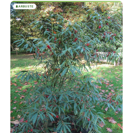
🌲
ARBUSTE