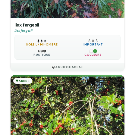
Ilex fargesii
Ilex fargesii
☀️
☀️
☀️
💧
💧
💧
SOLEIL / MI-OMBRE
IMPORTANT
❄️
❄️
❄️
RUSTIQUE
COULEURS
🍃
AQUIFOLIACEAE
🌳
ARBRE