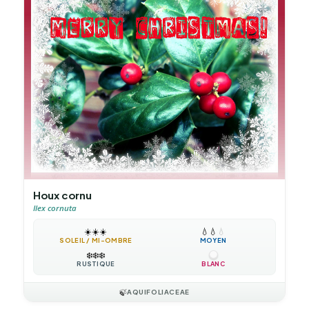
Houx cornu
Ilex cornuta
☀️
☀️
☀️
💧
💧
💧
SOLEIL / MI-OMBRE
MOYEN
❄️
❄️
❄️
RUSTIQUE
BLANC
🍃
AQUIFOLIACEAE