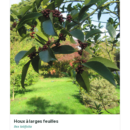
Houx à larges feuilles
Ilex latifolia