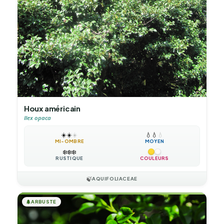
Houx américain
Ilex opaca
☀️
☀️
☀️
💧
💧
💧
MI-OMBRE
MOYEN
❄️
❄️
❄️
RUSTIQUE
COULEURS
🍃
AQUIFOLIACEAE
🌲
ARBUSTE