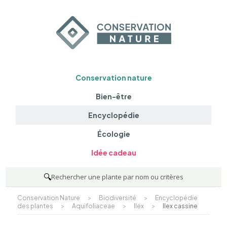
Conservation nature
Bien-être
Encyclopédie
Écologie
Idée cadeau
🔍
Rechercher une plante par nom ou critères
Conservation Nature
>
Biodiversité
>
Encyclopédie
des plantes
>
Aquifoliaceae
>
Ilex
>
Ilex cassine