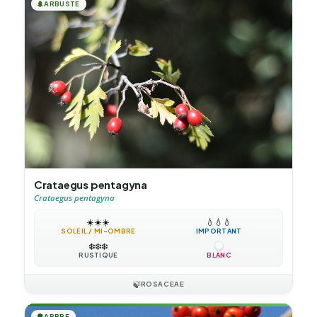
🌲
ARBUSTE
Crataegus pentagyna
Crataegus pentagyna
☀️
☀️
☀️
💧
💧
💧
SOLEIL / MI-OMBRE
IMPORTANT
❄️
❄️
❄️
RUSTIQUE
BLANC
🍃
ROSACEAE
🌳
ARBRE