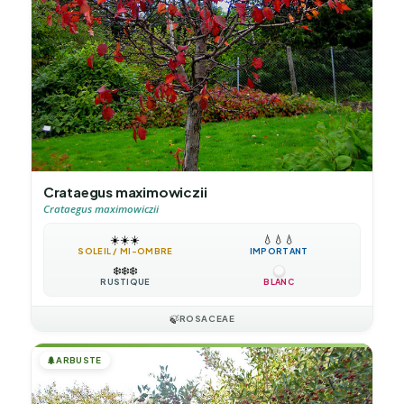
Crataegus maximowiczii
Crataegus maximowiczii
☀️
☀️
☀️
💧
💧
💧
SOLEIL / MI-OMBRE
IMPORTANT
❄️
❄️
❄️
RUSTIQUE
BLANC
🍃
ROSACEAE
🌲
ARBUSTE