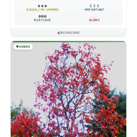
☀️
☀️
☀️
💧
💧
💧
SOLEIL / MI-OMBRE
IMPORTANT
❄️
❄️
❄️
RUSTIQUE
BLANC
🍃
ROSACEAE
🌳
ARBRE