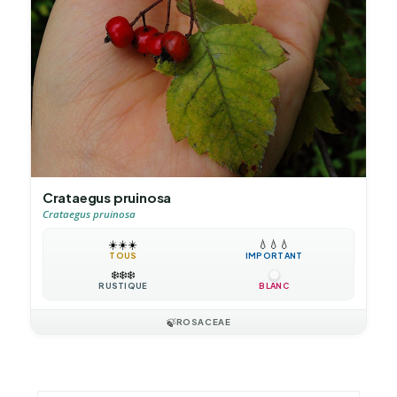
Crataegus pruinosa
Crataegus pruinosa
☀️
☀️
☀️
💧
💧
💧
TOUS
IMPORTANT
❄️
❄️
❄️
RUSTIQUE
BLANC
🍃
ROSACEAE