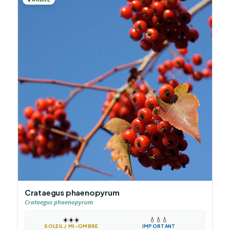
Crataegus phaenopyrum
Crataegus phaenopyrum
☀️
☀️
☀️
💧
💧
💧
SOLEIL / MI-OMBRE
IMPORTANT