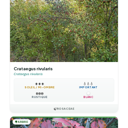
Crataegus rivularis
Crataegus rivularis
☀️
☀️
☀️
💧
💧
💧
SOLEIL / MI-OMBRE
IMPORTANT
❄️
❄️
❄️
RUSTIQUE
BLANC
🍃
ROSACEAE
🌳
ARBRE