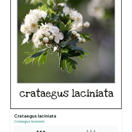
Crataegus laciniata
Crataegus laciniata
☀️
☀️
☀️
💧
💧
💧