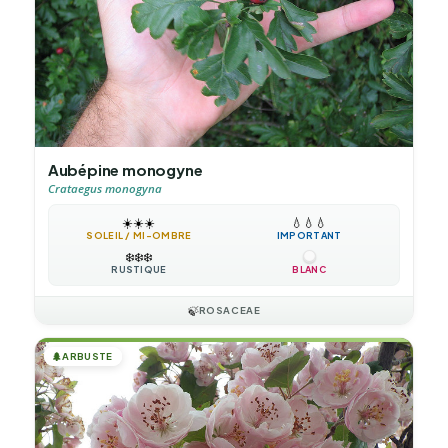
Aubépine monogyne
Crataegus monogyna
☀️
☀️
☀️
💧
💧
💧
SOLEIL / MI-OMBRE
IMPORTANT
❄️
❄️
❄️
RUSTIQUE
BLANC
🍃
ROSACEAE
🌲
ARBUSTE