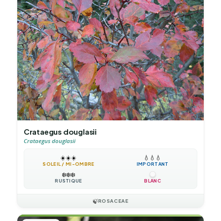
Crataegus douglasii
Crataegus douglasii
☀️
☀️
☀️
💧
💧
💧
SOLEIL / MI-OMBRE
IMPORTANT
❄️
❄️
❄️
RUSTIQUE
BLANC
🍃
ROSACEAE