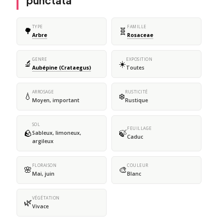
punctata
TYPE
FAMILLE
🌳
🧬
Arbre
Rosaceae
GENRE
EXPOSITION
🔬
☀️
Aubépine (Crataegus)
Toutes
ARROSAGE
RUSTICITÉ
💧
❄️
Moyen, important
Rustique
SOL
FEUILLAGE
🪨
🍃
Sableux, limoneux,
Caduc
argileux
FLORAISON
COULEUR
🌸
🎨
Mai, juin
Blanc
VÉGÉTATION
🌿
Vivace