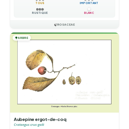
TOUS
IMPORTANT
❄️
❄️
❄️
RUSTIQUE
BLANC
🍃
ROSACEAE
🌳
ARBRE
Aubepine ergot-de-coq
Crataegus crus-galli