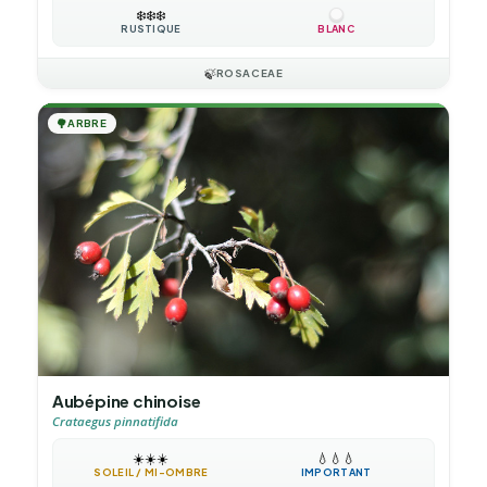
❄️
❄️
❄️
RUSTIQUE
BLANC
🍃
ROSACEAE
🌳
ARBRE
Aubépine chinoise
Crataegus pinnatifida
☀️
☀️
☀️
💧
💧
💧
SOLEIL / MI-OMBRE
IMPORTANT