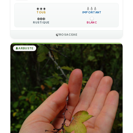
☀️
☀️
☀️
💧
💧
💧
TOUS
IMPORTANT
❄️
❄️
❄️
RUSTIQUE
BLANC
🍃
ROSACEAE
🌲
ARBUSTE