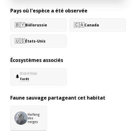
Pays où l'espèce a été observée
🇧🇾
🇨🇦
Biélorussie
Canada
🇺🇸
États-Unis
Écosystèmes associés
ÉCOSYSTÈME
🌲
Forêt
Faune sauvage partageant cet habitat
Harfang
des
neiges