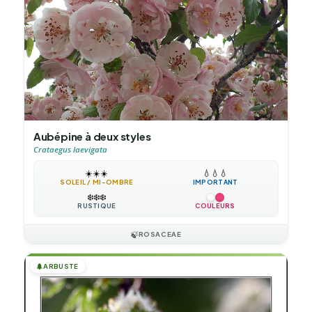
Aubépine à deux styles
Crataegus laevigata
☀️
☀️
☀️
💧
💧
💧
SOLEIL / MI-OMBRE
IMPORTANT
❄️
❄️
❄️
RUSTIQUE
COULEURS
🍃
ROSACEAE
🌲
ARBUSTE