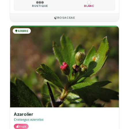
❄️
❄️
❄️
RUSTIQUE
BLANC
🍃
ROSACEAE
🌳
ARBRE
Azarolier
Crataegus azarolus
🍎
Fruit