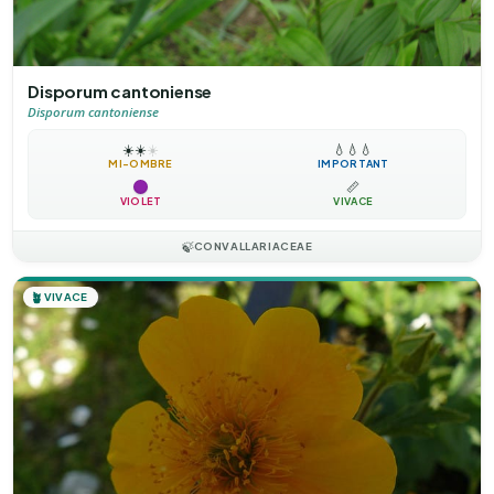
Disporum cantoniense
Disporum cantoniense
☀️
☀️
☀️
💧
💧
💧
MI-OMBRE
IMPORTANT
📏
VIOLET
VIVACE
🍃
CONVALLARIACEAE
🪴
VIVACE