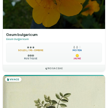
Geum bulgaricum
Geum bulgaricum
☀️
☀️
☀️
💧
💧
💧
SOLEIL / MI-OMBRE
MOYEN
❄️
❄️
❄️
RUSTIQUE
JAUNE
🍃
ROSACEAE
🪴
VIVACE