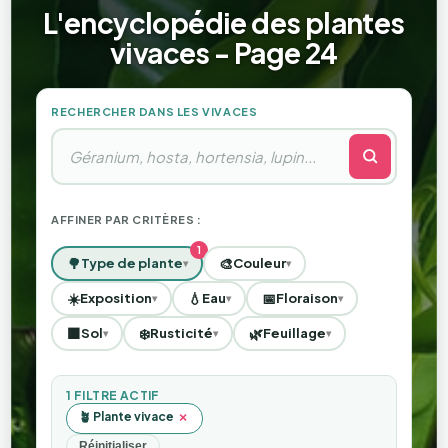
L'encyclopédie des plantes
vivaces - Page 24
RECHERCHER DANS LES VIVACES
AFFINER PAR CRITÈRES :
🌳
🎨
Type de plante
Couleur
▾
▾
☀️
💧
📅
Exposition
Eau
Floraison
▾
▾
▾
🟫
❄️
🌿
Sol
Rusticité
Feuillage
▾
▾
▾
1 FILTRE ACTIF
🪴 Plante vivace
×
Réinitialiser