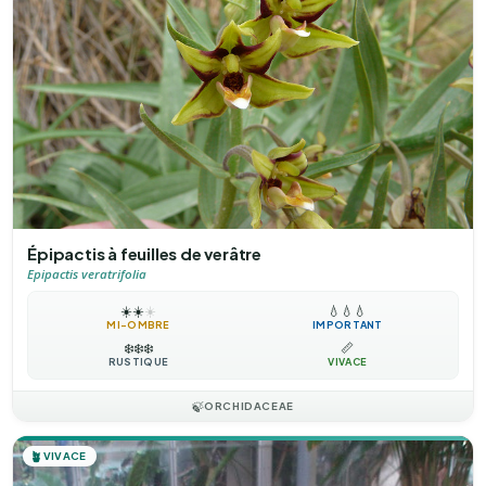
Épipactis à feuilles de verâtre
Epipactis veratrifolia
☀️
☀️
☀️
💧
💧
💧
MI-OMBRE
IMPORTANT
❄️
❄️
❄️
📏
RUSTIQUE
VIVACE
🍃
ORCHIDACEAE
🪴
VIVACE