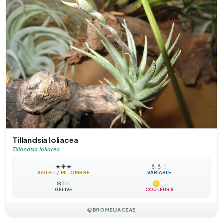
Tillandsia loliacea
Tillandsia loliacea
☀️
☀️
☀️
💧
💧
💧
SOLEIL / MI-OMBRE
VARIABLE
❄️
❄️
❄️
GÉLIVE
COULEURS
🍃
BROMELIACEAE