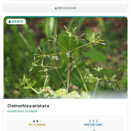
🍃
ERICACEAE
🪴
VIVACE
Osmorhiza aristata
Osmorhiza aristata
☀️
☀️
☀️
💧
💧
💧
MI-OMBRE
IMPORTANT
📏