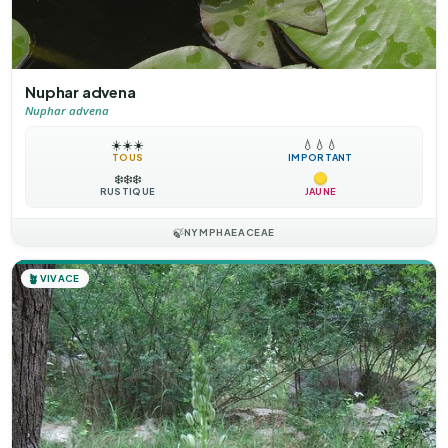
Nuphar advena
Nuphar advena
☀️
☀️
☀️
💧
💧
💧
TOUS
IMPORTANT
❄️
❄️
❄️
RUSTIQUE
JAUNE
🍃
NYMPHAEACEAE
🪴
VIVACE