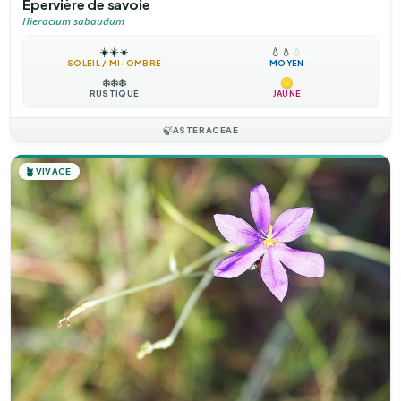
Épervière de savoie
Hieracium sabaudum
☀️
☀️
☀️
💧
💧
💧
SOLEIL / MI-OMBRE
MOYEN
❄️
❄️
❄️
RUSTIQUE
JAUNE
🍃
ASTERACEAE
🪴
VIVACE