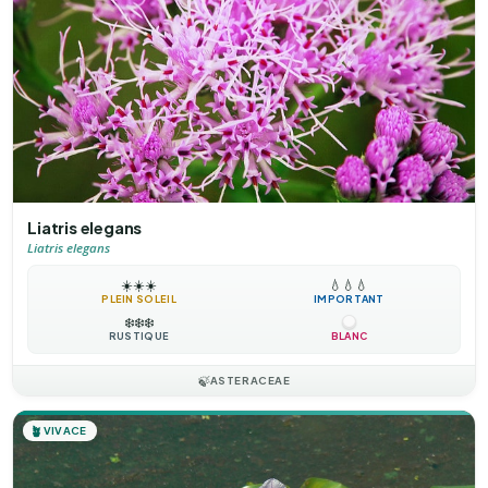
Liatris elegans
Liatris elegans
☀️
☀️
☀️
💧
💧
💧
PLEIN SOLEIL
IMPORTANT
❄️
❄️
❄️
RUSTIQUE
BLANC
🍃
ASTERACEAE
🪴
VIVACE