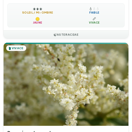
☀️
☀️
☀️
💧
💧
💧
SOLEIL / MI-OMBRE
FAIBLE
📏
JAUNE
VIVACE
🍃
ASTERACEAE
🪴
VIVACE