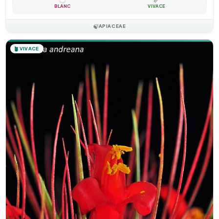
BLANC
VIVACE
🍃
APIACEAE
🪴
VIVACE