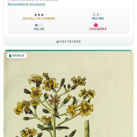
Mammillaria bocasana
☀️
☀️
☀️
💧
💧
💧
SOLEIL / MI-OMBRE
MOYEN
❄️
❄️
❄️
GÉLIVE
COULEURS
🍃
CACTACEAE
🪴
VIVACE