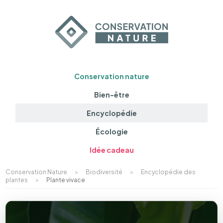
Conservation nature
Bien-être
Encyclopédie
Écologie
Idée cadeau
Conservation Nature
>
Biodiversité
>
Encyclopédie des
plantes
>
Plante vivace