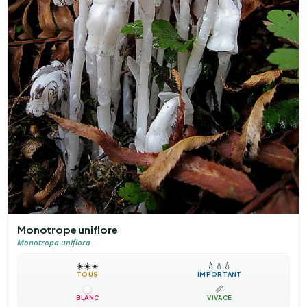
Monotrope uniflore
Monotropa uniflora
☀️
☀️
☀️
💧
💧
💧
TOUS
IMPORTANT
📏
BLANC
VIVACE