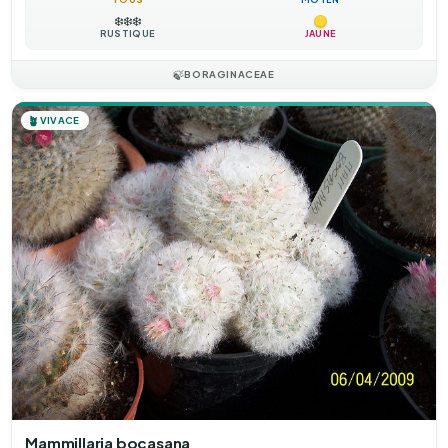
❄️
❄️
❄️
RUSTIQUE
JAUNE
🍃
BORAGINACEAE
🪴
VIVACE
Mammillaria bocasana