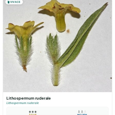
🪴
VIVACE
Lithospermum ruderale
Lithospermum ruderale
☀️
☀️
☀️
💧
💧
💧
TOUS
MOYEN