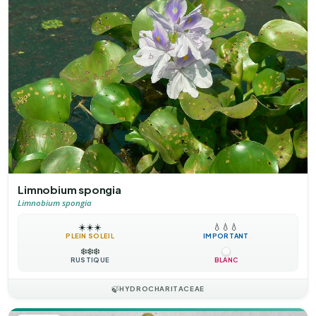
Limnobium spongia
Limnobium spongia
☀️
☀️
☀️
💧
💧
💧
PLEIN SOLEIL
IMPORTANT
❄️
❄️
❄️
RUSTIQUE
BLANC
🍃
HYDROCHARITACEAE