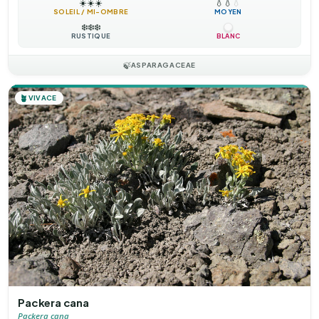
☀️
☀️
☀️
💧
💧
💧
SOLEIL / MI-OMBRE
MOYEN
❄️
❄️
❄️
RUSTIQUE
BLANC
🍃
ASPARAGACEAE
🪴
VIVACE
Packera cana
Packera cana