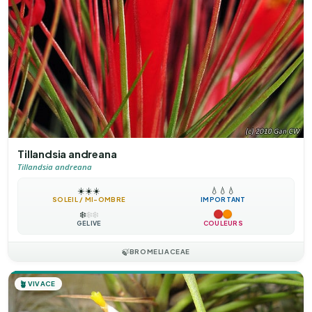
Tillandsia andreana
Tillandsia andreana
☀️
☀️
☀️
💧
💧
💧
SOLEIL / MI-OMBRE
IMPORTANT
❄️
❄️
❄️
GÉLIVE
COULEURS
🍃
BROMELIACEAE
🪴
VIVACE