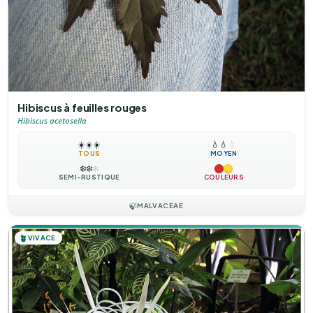
Hibiscus à feuilles rouges
Hibiscus acetosella
☀️
☀️
☀️
💧
💧
💧
TOUS
MOYEN
❄️
❄️
❄️
SEMI-RUSTIQUE
COULEURS
🍃
MALVACEAE
🪴
VIVACE