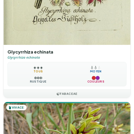
Glycyrrhiza echinata
Glycyrrhiza echinata
☀️
☀️
☀️
💧
💧
💧
TOUS
MOYEN
❄️
❄️
❄️
RUSTIQUE
COULEURS
🍃
FABACEAE
🪴
VIVACE