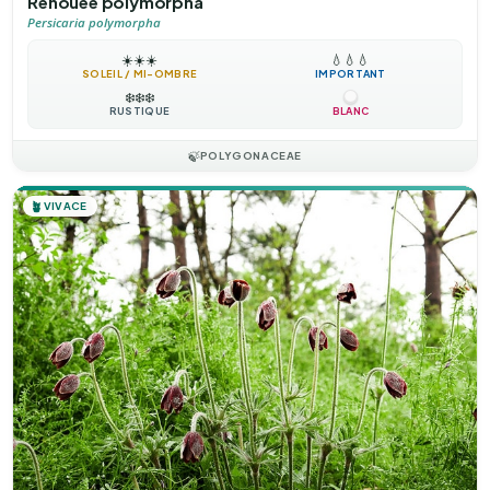
Renouée polymorpha
Persicaria polymorpha
☀️
☀️
☀️
💧
💧
💧
SOLEIL / MI-OMBRE
IMPORTANT
❄️
❄️
❄️
RUSTIQUE
BLANC
🍃
POLYGONACEAE
🪴
VIVACE