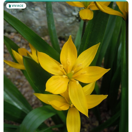
🪴
VIVACE