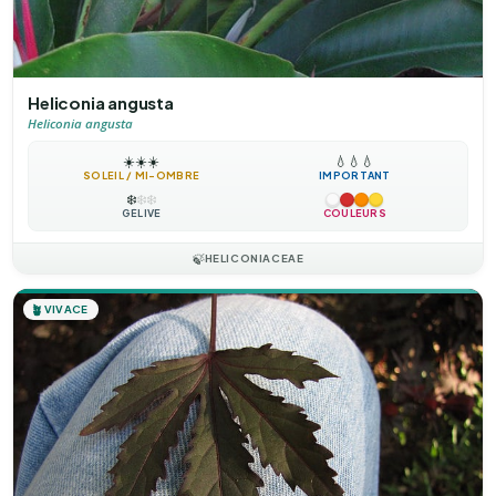
Heliconia angusta
Heliconia angusta
☀️
☀️
☀️
💧
💧
💧
SOLEIL / MI-OMBRE
IMPORTANT
❄️
❄️
❄️
GÉLIVE
COULEURS
🍃
HELICONIACEAE
🪴
VIVACE