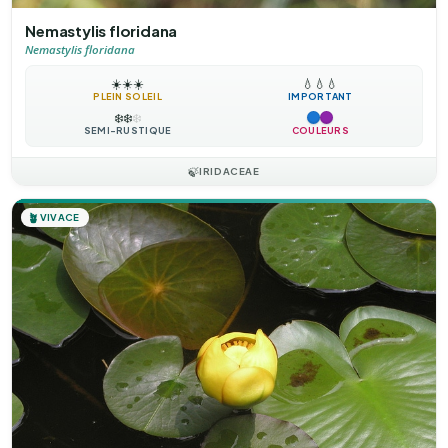
Nemastylis floridana
Nemastylis floridana
☀️
☀️
☀️
💧
💧
💧
PLEIN SOLEIL
IMPORTANT
❄️
❄️
❄️
SEMI-RUSTIQUE
COULEURS
🍃
IRIDACEAE
🪴
VIVACE