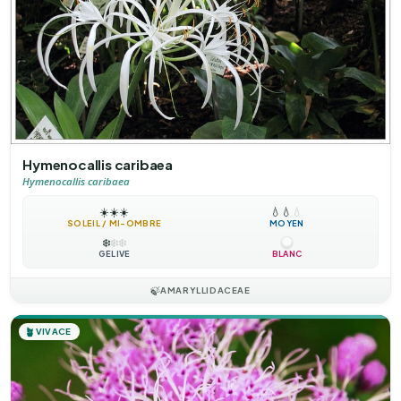
Hymenocallis caribaea
Hymenocallis caribaea
☀️
☀️
☀️
💧
💧
💧
SOLEIL / MI-OMBRE
MOYEN
❄️
❄️
❄️
GÉLIVE
BLANC
🍃
AMARYLLIDACEAE
🪴
VIVACE